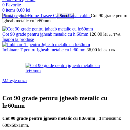
0
Favorite
0
items
0,00
lei
Prima pagină
Home
Trasee Cabluri
Canal cablu
Cot 90 grade pentru
Search
jgheab metalic cu h:60mm
Cot 90 grade pentru jgheab metalic cu h:60mm
126,00
lei
cu TVA
Înapoi la produse
Imbinare T pentru Jgheab metalic cu h:60mm
36,00
lei
cu TVA
Mărește poza
Cot 90 grade pentru jgheab metalic cu
h:60mm
Cot 90 grade pentru jgheab metalic cu h:60mm
, d
imensiuni:
600x60x1mm.