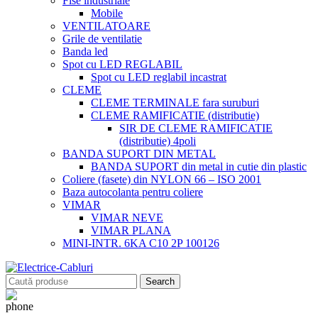
Fise industriale
Mobile
VENTILATOARE
Grile de ventilatie
Banda led
Spot cu LED REGLABIL
Spot cu LED reglabil incastrat
CLEME
CLEME TERMINALE fara suruburi
CLEME RAMIFICATIE (distributie)
SIR DE CLEME RAMIFICATIE
(distributie) 4poli
BANDA SUPORT DIN METAL
BANDA SUPORT din metal in cutie din plastic
Coliere (fasete) din NYLON 66 – ISO 2001
Baza autocolanta pentru coliere
VIMAR
VIMAR NEVE
VIMAR PLANA
MINI-INTR. 6KA C10 2P 100126
Search