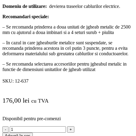
Domeniu de utilizare:
devierea traseelor cablurilor electrice.
Recomandari speciale:
– Se recomanda prinderea a doua unitati de jgheab metalic de 2500
mm cu ajutorul a doua imbinari si a 4 seturi surub + piulita
– In cazul in care jgheaburile metalice sunt suspendate, se
recomanda prinderea acestora in cel putin 3 puncte, pentru a evita
deformarea materialului sub greutatea cablurilor si conductoarelor.
– Se recomanda selectarea accesoriilor pentru jgheabul metalic in
functie de dimensiuni unitatilor de jgheab utilizat
SKU:
12-637
176,00
lei
cu TVA
Disponibil pentru pre-comenzi
Cantitate
Cot
Adaugă în coș