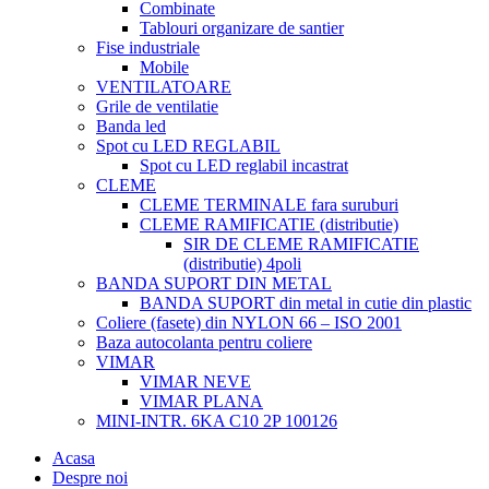
Combinate
Tablouri organizare de santier
Fise industriale
Mobile
VENTILATOARE
Grile de ventilatie
Banda led
Spot cu LED REGLABIL
Spot cu LED reglabil incastrat
CLEME
CLEME TERMINALE fara suruburi
CLEME RAMIFICATIE (distributie)
SIR DE CLEME RAMIFICATIE
(distributie) 4poli
BANDA SUPORT DIN METAL
BANDA SUPORT din metal in cutie din plastic
Coliere (fasete) din NYLON 66 – ISO 2001
Baza autocolanta pentru coliere
VIMAR
VIMAR NEVE
VIMAR PLANA
MINI-INTR. 6KA C10 2P 100126
Acasa
Despre noi