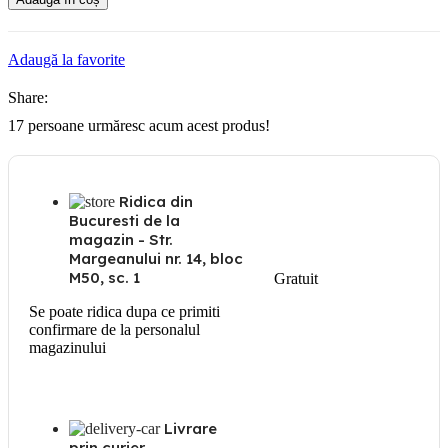
90
grade
pentru
Adaugă la favorite
jgheab
metalic
Share:
cu
h:60mm
17
persoane urmăresc acum acest produs!
Ridica din
Bucuresti de la
magazin - Str.
Margeanului nr. 14, bloc
M50, sc. 1
Gratuit
Se poate ridica dupa ce primiti
confirmare de la personalul
magazinului
Livrare
prin curier