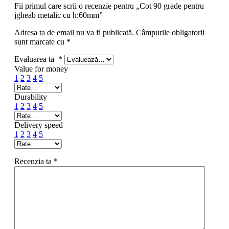
Fii primul care scrii o recenzie pentru „Cot 90 grade pentru
jgheab metalic cu h:60mm”
Adresa ta de email nu va fi publicată.
Câmpurile obligatorii
sunt marcate cu
*
Evaluarea ta
*
Value for money
1
2
3
4
5
Durability
1
2
3
4
5
Delivery speed
1
2
3
4
5
Recenzia ta
*