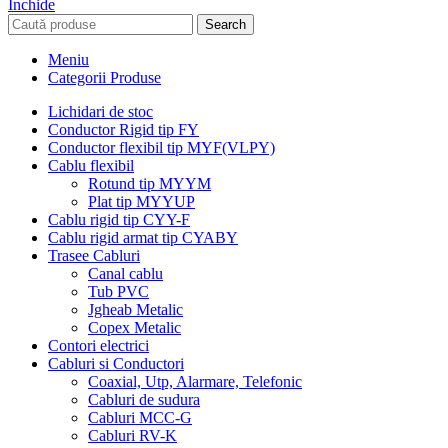
Închide
Search
Meniu
Categorii Produse
Lichidari de stoc
Conductor Rigid tip FY
Conductor flexibil tip MYF(VLPY)
Cablu flexibil
Rotund tip MYYM
Plat tip MYYUP
Cablu rigid tip CYY-F
Cablu rigid armat tip CYABY
Trasee Cabluri
Canal cablu
Tub PVC
Jgheab Metalic
Copex Metalic
Contori electrici
Cabluri si Conductori
Coaxial, Utp, Alarmare, Telefonic
Cabluri de sudura
Cabluri MCC-G
Cabluri RV-K