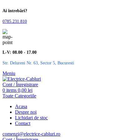
Ai întrebări?
0785.231.810
L-V: 08.00 - 17.00
Str. Delureni Nr. 63, Sector 5, Bucuresti
Meniu
Cont / Înregistrare
0
items
0,00
lei
Toate Categoriile
Acasa
Despre noi
Lichidari de stoc
Contact
comenzi@electrice-cabluri.ro
Cont / Înregistrare