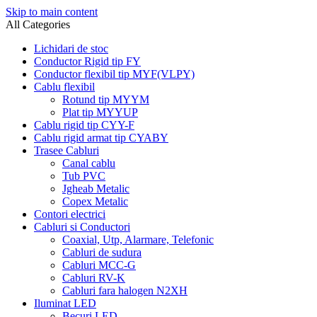
Skip to main content
All Categories
Lichidari de stoc
Conductor Rigid tip FY
Conductor flexibil tip MYF(VLPY)
Cablu flexibil
Rotund tip MYYM
Plat tip MYYUP
Cablu rigid tip CYY-F
Cablu rigid armat tip CYABY
Trasee Cabluri
Canal cablu
Tub PVC
Jgheab Metalic
Copex Metalic
Contori electrici
Cabluri si Conductori
Coaxial, Utp, Alarmare, Telefonic
Cabluri de sudura
Cabluri MCC-G
Cabluri RV-K
Cabluri fara halogen N2XH
Iluminat LED
Becuri LED