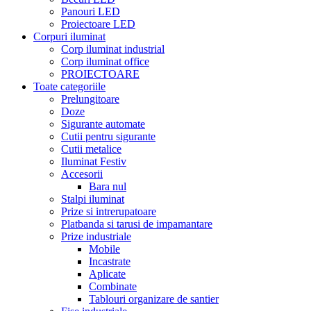
Panouri LED
Proiectoare LED
Corpuri iluminat
Corp iluminat industrial
Corp iluminat office
PROIECTOARE
Toate categoriile
Prelungitoare
Doze
Sigurante automate
Cutii pentru sigurante
Cutii metalice
Iluminat Festiv
Accesorii
Bara nul
Stalpi iluminat
Prize si intrerupatoare
Platbanda si tarusi de impamantare
Prize industriale
Mobile
Incastrate
Aplicate
Combinate
Tablouri organizare de santier