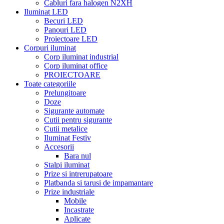
Cabluri fara halogen N2XH
Iluminat LED
Becuri LED
Panouri LED
Proiectoare LED
Corpuri iluminat
Corp iluminat industrial
Corp iluminat office
PROIECTOARE
Toate categoriile
Prelungitoare
Doze
Sigurante automate
Cutii pentru sigurante
Cutii metalice
Iluminat Festiv
Accesorii
Bara nul
Stalpi iluminat
Prize si intrerupatoare
Platbanda si tarusi de impamantare
Prize industriale
Mobile
Incastrate
Aplicate