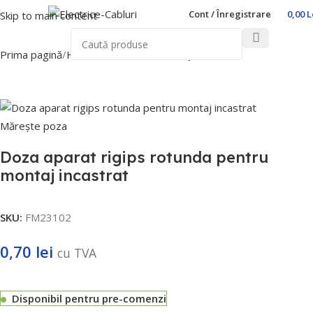
Cont / Înregistrare
0,00
L
Skip to main content
Prima pagină
Home
Trasee Cabluri
Copex PVC
Mărește poza
Doza aparat rigips rotunda pentru
montaj incastrat
SKU:
FM23102
0,70
lei
cu TVA
Disponibil pentru pre-comenzi