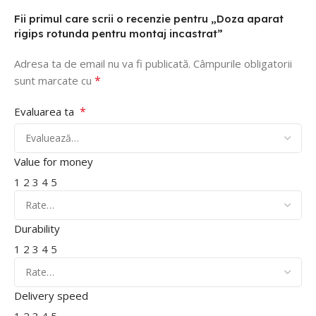
Fii primul care scrii o recenzie pentru „Doza aparat
rigips rotunda pentru montaj incastrat”
Adresa ta de email nu va fi publicată.
Câmpurile obligatorii
*
sunt marcate cu
*
Evaluarea ta
Value for money
1
2
3
4
5
Durability
1
2
3
4
5
Delivery speed
1
2
3
4
5