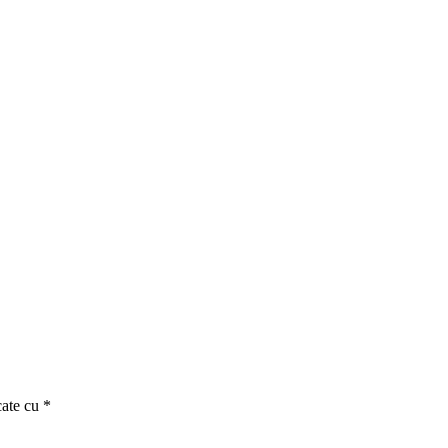
cate cu
*