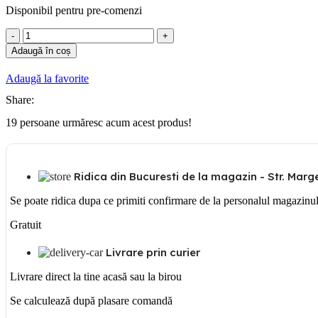
Disponibil pentru pre-comenzi
Cantitate
Fixare
Adaugă în coș
L
si
Adaugă la favorite
suport
sina
Share:
19
persoane urmăresc acum acest produs!
Ridica din Bucuresti de la magazin - Str. Margea
Se poate ridica dupa ce primiti confirmare de la personalul magazinu
Gratuit
Livrare prin curier
Livrare direct la tine acasă sau la birou
Se calculează după plasare comandă