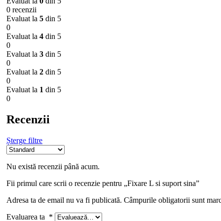
Evaluat la
0
din 5
0 recenzii
Evaluat la
5
din 5
0
Evaluat la
4
din 5
0
Evaluat la
3
din 5
0
Evaluat la
2
din 5
0
Evaluat la
1
din 5
0
Recenzii
Șterge filtre
Nu există recenzii până acum.
Fii primul care scrii o recenzie pentru „Fixare L si suport sina”
Adresa ta de email nu va fi publicată.
Câmpurile obligatorii sunt mar
Evaluarea ta
*