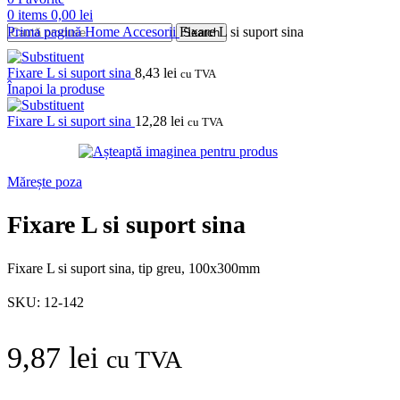
0
items
0,00
lei
Prima pagină
Home
Accesorii
Fixare L si suport sina
Search
Fixare L si suport sina
8,43
lei
cu TVA
Înapoi la produse
Fixare L si suport sina
12,28
lei
cu TVA
Mărește poza
Fixare L si suport sina
Fixare L si suport sina, tip greu, 100x300mm
SKU:
12-142
9,87
lei
cu TVA