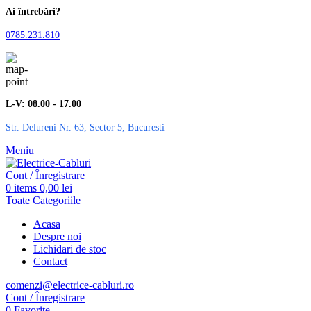
Ai întrebări?
0785.231.810
L-V: 08.00 - 17.00
Str. Delureni Nr. 63, Sector 5, Bucuresti
Meniu
Cont / Înregistrare
0
items
0,00
lei
Toate Categoriile
Acasa
Despre noi
Lichidari de stoc
Contact
comenzi@electrice-cabluri.ro
Cont / Înregistrare
0
Favorite