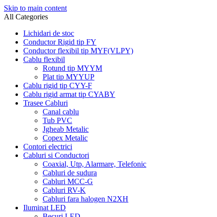
Skip to main content
All Categories
Lichidari de stoc
Conductor Rigid tip FY
Conductor flexibil tip MYF(VLPY)
Cablu flexibil
Rotund tip MYYM
Plat tip MYYUP
Cablu rigid tip CYY-F
Cablu rigid armat tip CYABY
Trasee Cabluri
Canal cablu
Tub PVC
Jgheab Metalic
Copex Metalic
Contori electrici
Cabluri si Conductori
Coaxial, Utp, Alarmare, Telefonic
Cabluri de sudura
Cabluri MCC-G
Cabluri RV-K
Cabluri fara halogen N2XH
Iluminat LED
Becuri LED