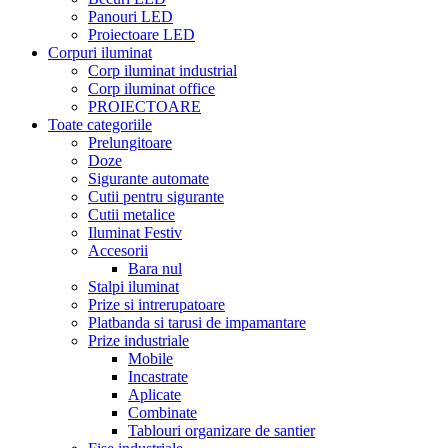
Panouri LED
Proiectoare LED
Corpuri iluminat
Corp iluminat industrial
Corp iluminat office
PROIECTOARE
Toate categoriile
Prelungitoare
Doze
Sigurante automate
Cutii pentru sigurante
Cutii metalice
Iluminat Festiv
Accesorii
Bara nul
Stalpi iluminat
Prize si intrerupatoare
Platbanda si tarusi de impamantare
Prize industriale
Mobile
Incastrate
Aplicate
Combinate
Tablouri organizare de santier