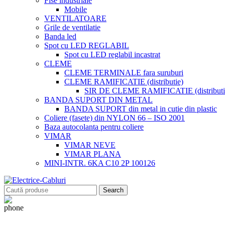
Fise industriale
Mobile
VENTILATOARE
Grile de ventilatie
Banda led
Spot cu LED REGLABIL
Spot cu LED reglabil incastrat
CLEME
CLEME TERMINALE fara suruburi
CLEME RAMIFICATIE (distributie)
SIR DE CLEME RAMIFICATIE (distributie
BANDA SUPORT DIN METAL
BANDA SUPORT din metal in cutie din plastic
Coliere (fasete) din NYLON 66 – ISO 2001
Baza autocolanta pentru coliere
VIMAR
VIMAR NEVE
VIMAR PLANA
MINI-INTR. 6KA C10 2P 100126
Search