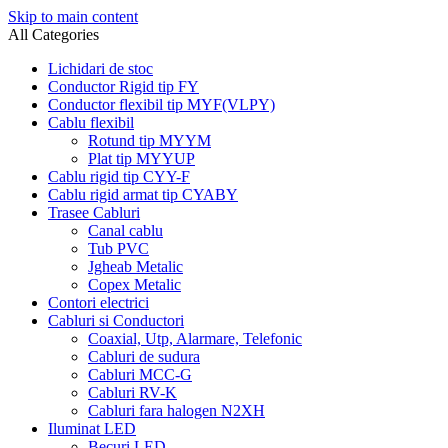
Skip to main content
All Categories
Lichidari de stoc
Conductor Rigid tip FY
Conductor flexibil tip MYF(VLPY)
Cablu flexibil
Rotund tip MYYM
Plat tip MYYUP
Cablu rigid tip CYY-F
Cablu rigid armat tip CYABY
Trasee Cabluri
Canal cablu
Tub PVC
Jgheab Metalic
Copex Metalic
Contori electrici
Cabluri si Conductori
Coaxial, Utp, Alarmare, Telefonic
Cabluri de sudura
Cabluri MCC-G
Cabluri RV-K
Cabluri fara halogen N2XH
Iluminat LED
Becuri LED