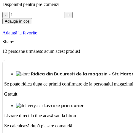
Disponibil pentru pre-comenzi
Cantitate
Fixare
Adaugă în coș
L
si
Adaugă la favorite
suport
sina
Share:
12
persoane urmăresc acum acest produs!
Ridica din Bucuresti de la magazin - Str. Margea
Se poate ridica dupa ce primiti confirmare de la personalul magazinu
Gratuit
Livrare prin curier
Livrare direct la tine acasă sau la birou
Se calculează după plasare comandă