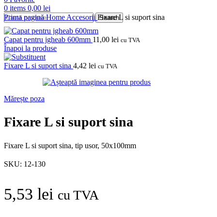
0
items
0,00
lei
Prima pagină
Home
Accesorii
Fixare L si suport sina
Search
Capat pentru jgheab 600mm
11,00
lei
cu TVA
Înapoi la produse
Fixare L si suport sina
4,42
lei
cu TVA
Mărește poza
Fixare L si suport sina
Fixare L si suport sina, tip usor, 50x100mm
SKU:
12-130
5,53
lei
cu TVA