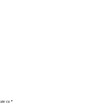
cate cu
*