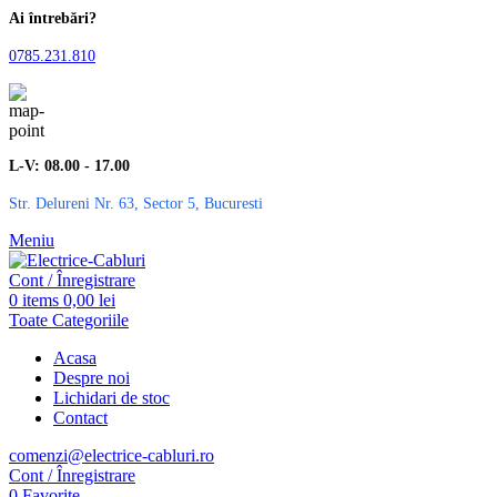
Ai întrebări?
0785.231.810
L-V: 08.00 - 17.00
Str. Delureni Nr. 63, Sector 5, Bucuresti
Meniu
Cont / Înregistrare
0
items
0,00
lei
Toate Categoriile
Acasa
Despre noi
Lichidari de stoc
Contact
comenzi@electrice-cabluri.ro
Cont / Înregistrare
0
Favorite