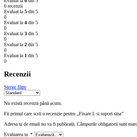
Evaluat la
0
din 5
0 recenzii
Evaluat la
5
din 5
0
Evaluat la
4
din 5
0
Evaluat la
3
din 5
0
Evaluat la
2
din 5
0
Evaluat la
1
din 5
0
Recenzii
Șterge filtre
Nu există recenzii până acum.
Fii primul care scrii o recenzie pentru „Fixare L si suport sina”
Adresa ta de email nu va fi publicată.
Câmpurile obligatorii sunt mar
Evaluarea ta
*