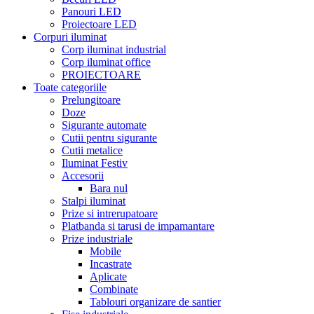
Panouri LED
Proiectoare LED
Corpuri iluminat
Corp iluminat industrial
Corp iluminat office
PROIECTOARE
Toate categoriile
Prelungitoare
Doze
Sigurante automate
Cutii pentru sigurante
Cutii metalice
Iluminat Festiv
Accesorii
Bara nul
Stalpi iluminat
Prize si intrerupatoare
Platbanda si tarusi de impamantare
Prize industriale
Mobile
Incastrate
Aplicate
Combinate
Tablouri organizare de santier