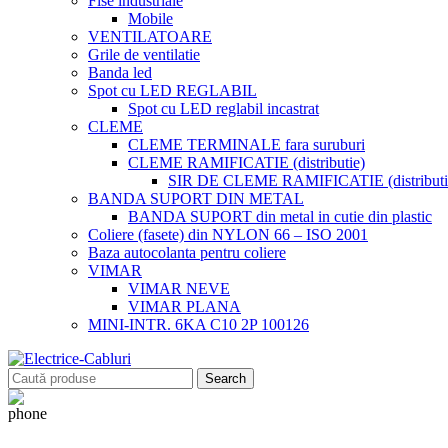
Fise industriale
Mobile
VENTILATOARE
Grile de ventilatie
Banda led
Spot cu LED REGLABIL
Spot cu LED reglabil incastrat
CLEME
CLEME TERMINALE fara suruburi
CLEME RAMIFICATIE (distributie)
SIR DE CLEME RAMIFICATIE (distributie
BANDA SUPORT DIN METAL
BANDA SUPORT din metal in cutie din plastic
Coliere (fasete) din NYLON 66 – ISO 2001
Baza autocolanta pentru coliere
VIMAR
VIMAR NEVE
VIMAR PLANA
MINI-INTR. 6KA C10 2P 100126
Search