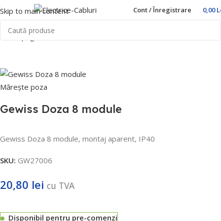
Cont / Înregistrare
0,00
L
Skip to main content
Prima pagină
Home
Doze
Gewiss
Mărește poza
Gewiss Doza 8 module
Gewiss Doza 8 module, montaj aparent, IP40
SKU:
GW27006
20,80
lei
cu TVA
Disponibil pentru pre-comenzi