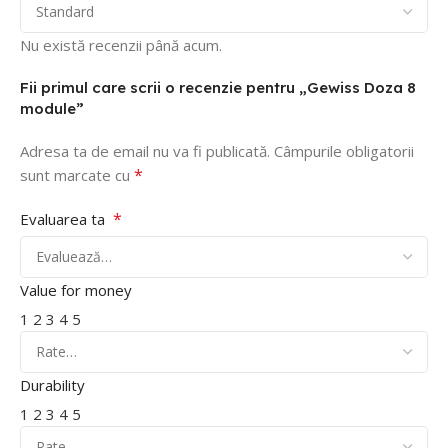
Nu există recenzii până acum.
Fii primul care scrii o recenzie pentru „Gewiss Doza 8
module”
Adresa ta de email nu va fi publicată.
Câmpurile obligatorii
*
sunt marcate cu
*
Evaluarea ta
Value for money
1
2
3
4
5
Durability
1
2
3
4
5