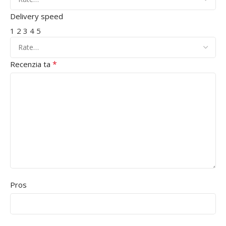
Delivery speed
1
2
3
4
5
*
Recenzia ta
Pros