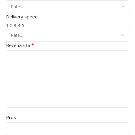
Delivery speed
1
2
3
4
5
*
Recenzia ta
Pros