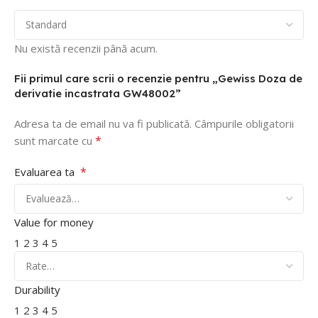
Nu există recenzii până acum.
Fii primul care scrii o recenzie pentru „Gewiss Doza de
derivatie incastrata GW48002”
Adresa ta de email nu va fi publicată.
Câmpurile obligatorii
*
sunt marcate cu
*
Evaluarea ta
Value for money
1
2
3
4
5
Durability
1
2
3
4
5