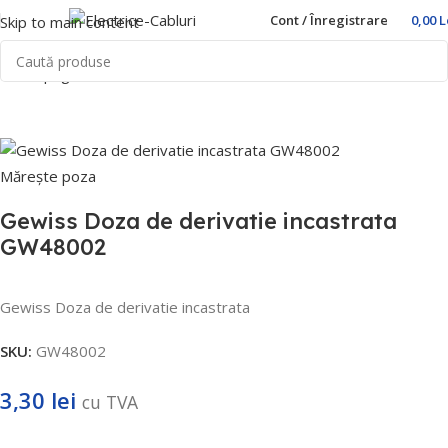
Cont / Înregistrare
0,00
L
Skip to main content
Prima pagină
Home
Doze
Gewiss
Mărește poza
Gewiss Doza de derivatie incastrata
GW48002
Gewiss Doza de derivatie incastrata
SKU:
GW48002
3,30
lei
cu TVA