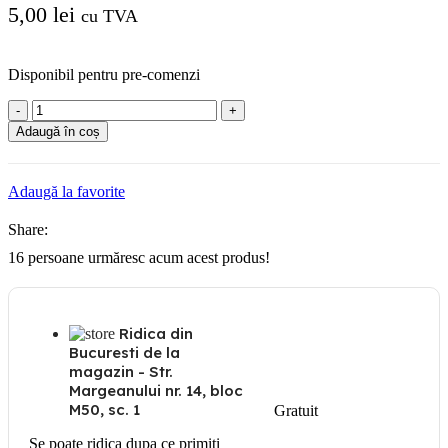
5,00
lei
cu TVA
Disponibil pentru pre-comenzi
Cantitate
Gewiss
Adaugă în coș
Doza
de
derivatie
Adaugă la favorite
incastrata
Share:
16
persoane urmăresc acum acest produs!
Ridica din
Bucuresti de la
magazin - Str.
Margeanului nr. 14, bloc
M50, sc. 1
Gratuit
Se poate ridica dupa ce primiti