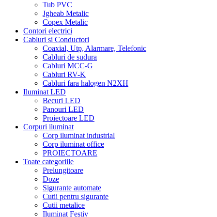
Tub PVC
Jgheab Metalic
Copex Metalic
Contori electrici
Cabluri si Conductori
Coaxial, Utp, Alarmare, Telefonic
Cabluri de sudura
Cabluri MCC-G
Cabluri RV-K
Cabluri fara halogen N2XH
Iluminat LED
Becuri LED
Panouri LED
Proiectoare LED
Corpuri iluminat
Corp iluminat industrial
Corp iluminat office
PROIECTOARE
Toate categoriile
Prelungitoare
Doze
Sigurante automate
Cutii pentru sigurante
Cutii metalice
Iluminat Festiv