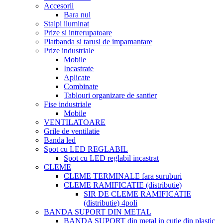
Accesorii
Bara nul
Stalpi iluminat
Prize si intrerupatoare
Platbanda si tarusi de impamantare
Prize industriale
Mobile
Incastrate
Aplicate
Combinate
Tablouri organizare de santier
Fise industriale
Mobile
VENTILATOARE
Grile de ventilatie
Banda led
Spot cu LED REGLABIL
Spot cu LED reglabil incastrat
CLEME
CLEME TERMINALE fara suruburi
CLEME RAMIFICATIE (distributie)
SIR DE CLEME RAMIFICATIE
(distributie) 4poli
BANDA SUPORT DIN METAL
BANDA SUPORT din metal in cutie din plastic