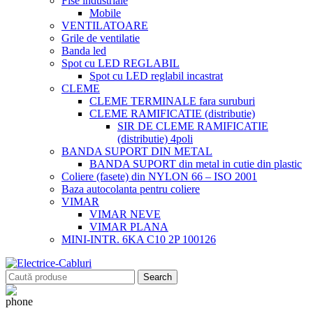
Fise industriale
Mobile
VENTILATOARE
Grile de ventilatie
Banda led
Spot cu LED REGLABIL
Spot cu LED reglabil incastrat
CLEME
CLEME TERMINALE fara suruburi
CLEME RAMIFICATIE (distributie)
SIR DE CLEME RAMIFICATIE
(distributie) 4poli
BANDA SUPORT DIN METAL
BANDA SUPORT din metal in cutie din plastic
Coliere (fasete) din NYLON 66 – ISO 2001
Baza autocolanta pentru coliere
VIMAR
VIMAR NEVE
VIMAR PLANA
MINI-INTR. 6KA C10 2P 100126
Search