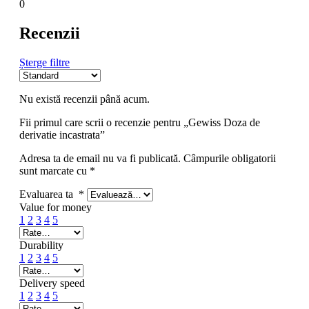
0
Recenzii
Șterge filtre
Nu există recenzii până acum.
Fii primul care scrii o recenzie pentru „Gewiss Doza de
derivatie incastrata”
Adresa ta de email nu va fi publicată.
Câmpurile obligatorii
sunt marcate cu
*
Evaluarea ta
*
Value for money
1
2
3
4
5
Durability
1
2
3
4
5
Delivery speed
1
2
3
4
5