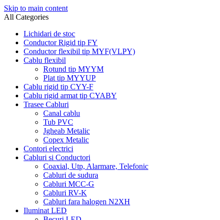
Skip to main content
All Categories
Lichidari de stoc
Conductor Rigid tip FY
Conductor flexibil tip MYF(VLPY)
Cablu flexibil
Rotund tip MYYM
Plat tip MYYUP
Cablu rigid tip CYY-F
Cablu rigid armat tip CYABY
Trasee Cabluri
Canal cablu
Tub PVC
Jgheab Metalic
Copex Metalic
Contori electrici
Cabluri si Conductori
Coaxial, Utp, Alarmare, Telefonic
Cabluri de sudura
Cabluri MCC-G
Cabluri RV-K
Cabluri fara halogen N2XH
Iluminat LED
Becuri LED