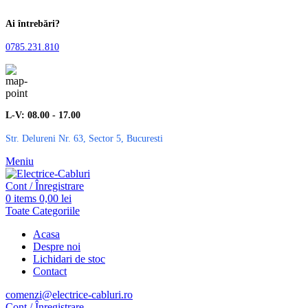
Ai întrebări?
0785.231.810
L-V: 08.00 - 17.00
Str. Delureni Nr. 63, Sector 5, Bucuresti
Meniu
Cont / Înregistrare
0
items
0,00
lei
Toate Categoriile
Acasa
Despre noi
Lichidari de stoc
Contact
comenzi@electrice-cabluri.ro
Cont / Înregistrare