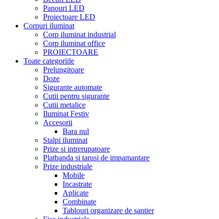
Panouri LED
Proiectoare LED
Corpuri iluminat
Corp iluminat industrial
Corp iluminat office
PROIECTOARE
Toate categoriile
Prelungitoare
Doze
Sigurante automate
Cutii pentru sigurante
Cutii metalice
Iluminat Festiv
Accesorii
Bara nul
Stalpi iluminat
Prize si intrerupatoare
Platbanda si tarusi de impamantare
Prize industriale
Mobile
Incastrate
Aplicate
Combinate
Tablouri organizare de santier