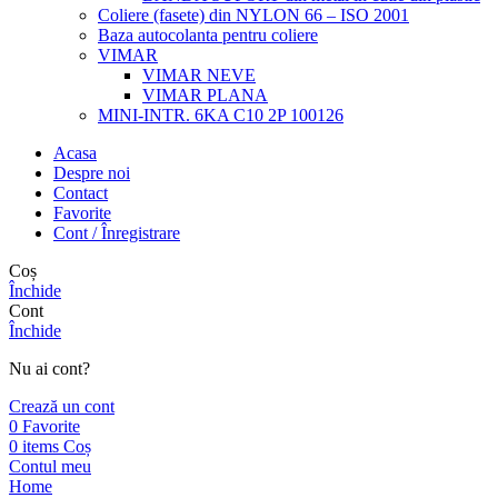
Coliere (fasete) din NYLON 66 – ISO 2001
Baza autocolanta pentru coliere
VIMAR
VIMAR NEVE
VIMAR PLANA
MINI-INTR. 6KA C10 2P 100126
Acasa
Despre noi
Contact
Favorite
Cont / Înregistrare
Coș
Închide
Cont
Închide
Nu ai cont?
Crează un cont
0
Favorite
0
items
Coș
Contul meu
Home