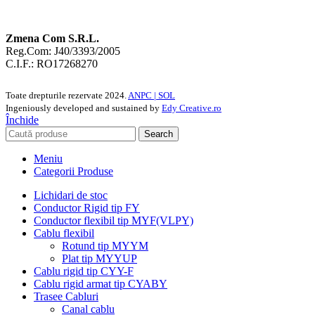
Zmena Com S.R.L.
Reg.Com: J40/3393/2005
C.I.F.: RO17268270
Toate drepturile rezervate
2024.
ANPC |
SOL
Ingeniously developed and sustained by
Edy Creative.ro
Închide
Search
Meniu
Categorii Produse
Lichidari de stoc
Conductor Rigid tip FY
Conductor flexibil tip MYF(VLPY)
Cablu flexibil
Rotund tip MYYM
Plat tip MYYUP
Cablu rigid tip CYY-F
Cablu rigid armat tip CYABY
Trasee Cabluri
Canal cablu