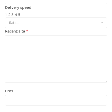
Delivery speed
1
2
3
4
5
*
Recenzia ta
Pros