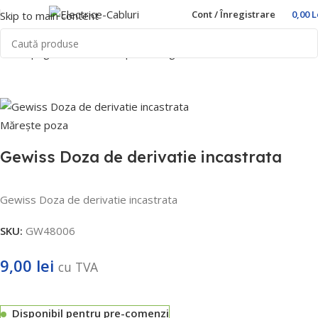
Cont / Înregistrare
0,00
L
Skip to main content
Prima pagină
Home
Cutii pentru sigurante
Gewiss
Mărește poza
Gewiss Doza de derivatie incastrata
Gewiss Doza de derivatie incastrata
SKU:
GW48006
9,00
lei
cu TVA
Disponibil pentru pre-comenzi