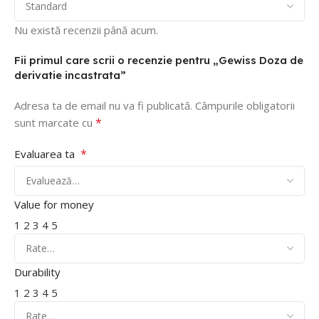
Nu există recenzii până acum.
Fii primul care scrii o recenzie pentru „Gewiss Doza de
derivatie incastrata”
Adresa ta de email nu va fi publicată.
Câmpurile obligatorii
*
sunt marcate cu
*
Evaluarea ta
Value for money
1
2
3
4
5
Durability
1
2
3
4
5