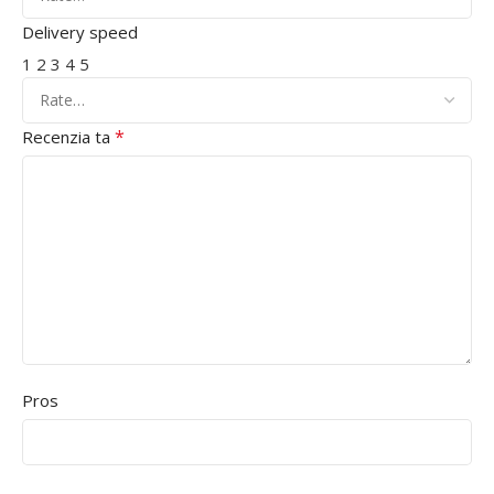
Delivery speed
1
2
3
4
5
*
Recenzia ta
Pros