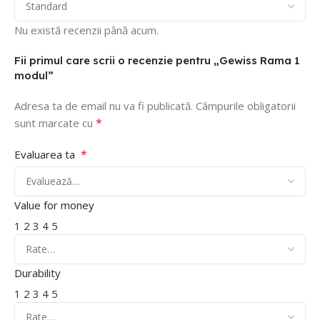
Nu există recenzii până acum.
Fii primul care scrii o recenzie pentru „Gewiss Rama 1
modul”
Adresa ta de email nu va fi publicată.
Câmpurile obligatorii
*
sunt marcate cu
*
Evaluarea ta
Value for money
1
2
3
4
5
Durability
1
2
3
4
5