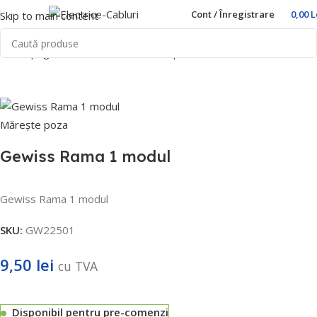
Cont / Înregistrare
0,00
L
Skip to main content
Prima pagină
Home
Prize si intrerupatoare
Gewiss
Mărește poza
Gewiss Rama 1 modul
Gewiss Rama 1 modul
SKU:
GW22501
9,50
lei
cu TVA
Disponibil pentru pre-comenzi