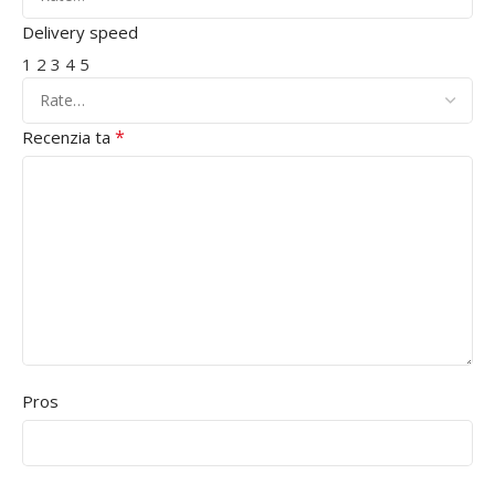
Delivery speed
1
2
3
4
5
*
Recenzia ta
Pros