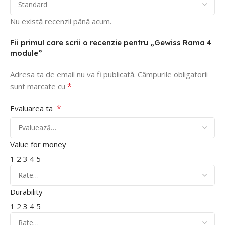
Nu există recenzii până acum.
Fii primul care scrii o recenzie pentru „Gewiss Rama 4
module”
Adresa ta de email nu va fi publicată.
Câmpurile obligatorii
*
sunt marcate cu
*
Evaluarea ta
Value for money
1
2
3
4
5
Durability
1
2
3
4
5