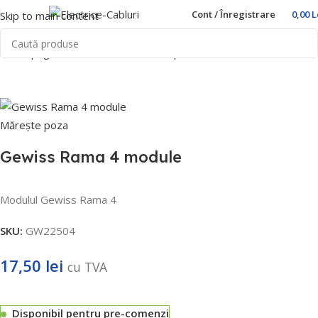
Cont / Înregistrare
0,00
L
Skip to main content
Prima pagină
Home
Prize si intrerupatoare
Gewiss
Mărește poza
Gewiss Rama 4 module
Modulul Gewiss Rama 4
SKU:
GW22504
17,50
lei
cu TVA
Disponibil pentru pre-comenzi