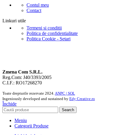
Contul meu
Contact
Linkuri utile
Termeni si conditii
Politica de confidentialitate
Politica Cookie - Setari
Zmena Com S.R.L.
Reg.Com: J40/3393/2005
C.I.F.: RO17268270
Toate drepturile rezervate
2024.
ANPC |
SOL
Ingeniously developed and sustained by
Edy Creative.ro
Închide
Search
Meniu
Categorii Produse