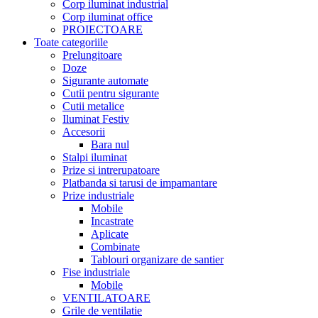
Corp iluminat industrial
Corp iluminat office
PROIECTOARE
Toate categoriile
Prelungitoare
Doze
Sigurante automate
Cutii pentru sigurante
Cutii metalice
Iluminat Festiv
Accesorii
Bara nul
Stalpi iluminat
Prize si intrerupatoare
Platbanda si tarusi de impamantare
Prize industriale
Mobile
Incastrate
Aplicate
Combinate
Tablouri organizare de santier
Fise industriale
Mobile
VENTILATOARE
Grile de ventilatie