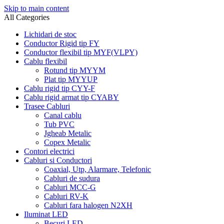
Skip to main content
All Categories
Lichidari de stoc
Conductor Rigid tip FY
Conductor flexibil tip MYF(VLPY)
Cablu flexibil
Rotund tip MYYM
Plat tip MYYUP
Cablu rigid tip CYY-F
Cablu rigid armat tip CYABY
Trasee Cabluri
Canal cablu
Tub PVC
Jgheab Metalic
Copex Metalic
Contori electrici
Cabluri si Conductori
Coaxial, Utp, Alarmare, Telefonic
Cabluri de sudura
Cabluri MCC-G
Cabluri RV-K
Cabluri fara halogen N2XH
Iluminat LED
Becuri LED