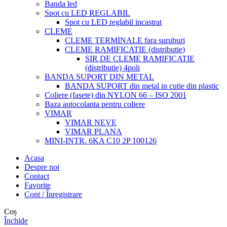
Banda led
Spot cu LED REGLABIL
Spot cu LED reglabil incastrat
CLEME
CLEME TERMINALE fara suruburi
CLEME RAMIFICATIE (distributie)
SIR DE CLEME RAMIFICATIE
(distributie) 4poli
BANDA SUPORT DIN METAL
BANDA SUPORT din metal in cutie din plastic
Coliere (fasete) din NYLON 66 – ISO 2001
Baza autocolanta pentru coliere
VIMAR
VIMAR NEVE
VIMAR PLANA
MINI-INTR. 6KA C10 2P 100126
Acasa
Despre noi
Contact
Favorite
Cont / Înregistrare
Coș
Închide