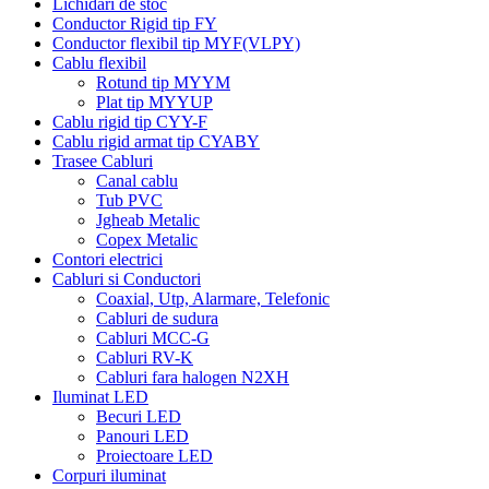
Lichidari de stoc
Conductor Rigid tip FY
Conductor flexibil tip MYF(VLPY)
Cablu flexibil
Rotund tip MYYM
Plat tip MYYUP
Cablu rigid tip CYY-F
Cablu rigid armat tip CYABY
Trasee Cabluri
Canal cablu
Tub PVC
Jgheab Metalic
Copex Metalic
Contori electrici
Cabluri si Conductori
Coaxial, Utp, Alarmare, Telefonic
Cabluri de sudura
Cabluri MCC-G
Cabluri RV-K
Cabluri fara halogen N2XH
Iluminat LED
Becuri LED
Panouri LED
Proiectoare LED
Corpuri iluminat