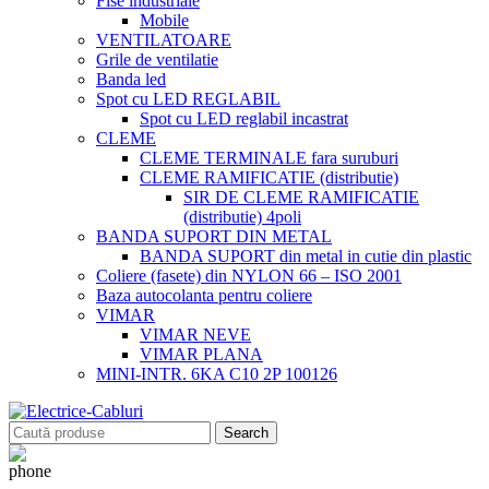
Fise industriale
Mobile
VENTILATOARE
Grile de ventilatie
Banda led
Spot cu LED REGLABIL
Spot cu LED reglabil incastrat
CLEME
CLEME TERMINALE fara suruburi
CLEME RAMIFICATIE (distributie)
SIR DE CLEME RAMIFICATIE
(distributie) 4poli
BANDA SUPORT DIN METAL
BANDA SUPORT din metal in cutie din plastic
Coliere (fasete) din NYLON 66 – ISO 2001
Baza autocolanta pentru coliere
VIMAR
VIMAR NEVE
VIMAR PLANA
MINI-INTR. 6KA C10 2P 100126
Search