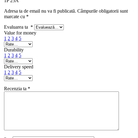
1P 25A”
Adresa ta de email nu va fi publicată.
Câmpurile obligatorii sunt
marcate cu
*
Evaluarea ta
*
Value for money
1
2
3
4
5
Durability
1
2
3
4
5
Delivery speed
1
2
3
4
5
Recenzia ta
*