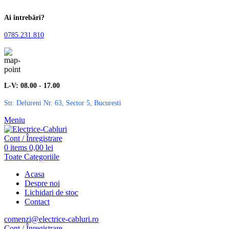
Ai întrebări?
0785.231.810
L-V: 08.00 - 17.00
Str. Delureni Nr. 63, Sector 5, Bucuresti
Meniu
Cont / Înregistrare
0
items
0,00
lei
Toate Categoriile
Acasa
Despre noi
Lichidari de stoc
Contact
comenzi@electrice-cabluri.ro
Cont / Înregistrare