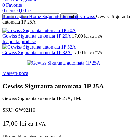
0
Favorite
0
items
0,00
lei
Prima pagină
Home
Sigurante automate
Gewiss
Gewiss Siguranta
Search
automata 1P 25A
Gewiss Siguranta automata 1P 20A
17,00
lei
cu TVA
Înapoi la produse
Gewiss Siguranta automata 1P 32A
17,00
lei
cu TVA
Mărește poza
Gewiss Siguranta automata 1P 25A
Gewiss Siguranta automata 1P 25A, 1M.
SKU:
GW92110
17,00
lei
cu TVA
Disponibil pentru pre-comenzi