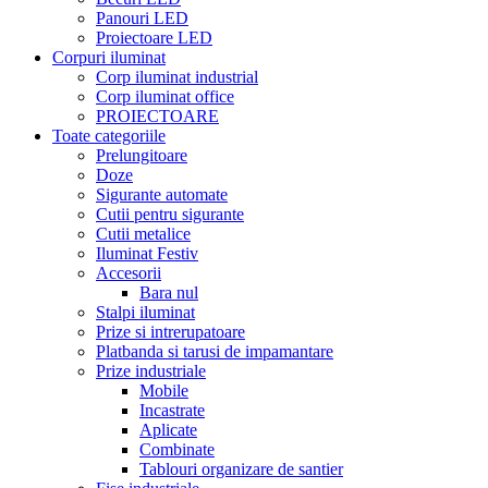
Panouri LED
Proiectoare LED
Corpuri iluminat
Corp iluminat industrial
Corp iluminat office
PROIECTOARE
Toate categoriile
Prelungitoare
Doze
Sigurante automate
Cutii pentru sigurante
Cutii metalice
Iluminat Festiv
Accesorii
Bara nul
Stalpi iluminat
Prize si intrerupatoare
Platbanda si tarusi de impamantare
Prize industriale
Mobile
Incastrate
Aplicate
Combinate
Tablouri organizare de santier