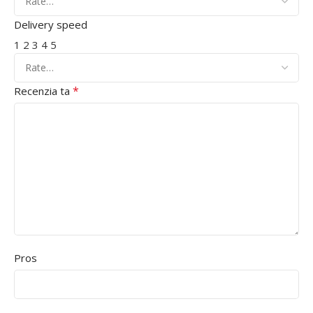
Delivery speed
1
2
3
4
5
*
Recenzia ta
Pros