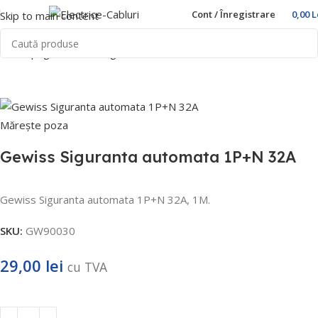
Cont / Înregistrare
0,00
L
Skip to main content
Prima pagină
Home
Sigurante automate
Gewiss
Mărește poza
Gewiss Siguranta automata 1P+N 32A
Gewiss Siguranta automata 1P+N 32A, 1M.
SKU:
GW90030
29,00
lei
cu TVA