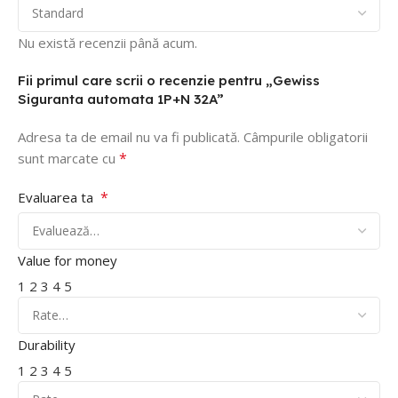
Nu există recenzii până acum.
Fii primul care scrii o recenzie pentru „Gewiss
Siguranta automata 1P+N 32A”
Adresa ta de email nu va fi publicată.
Câmpurile obligatorii
*
sunt marcate cu
*
Evaluarea ta
Value for money
1
2
3
4
5
Durability
1
2
3
4
5