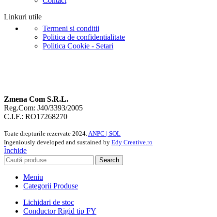
Contact
Linkuri utile
Termeni si conditii
Politica de confidentialitate
Politica Cookie - Setari
Zmena Com S.R.L.
Reg.Com: J40/3393/2005
C.I.F.: RO17268270
Toate drepturile rezervate
2024.
ANPC |
SOL
Ingeniously developed and sustained by
Edy Creative.ro
Închide
Search
Meniu
Categorii Produse
Lichidari de stoc
Conductor Rigid tip FY