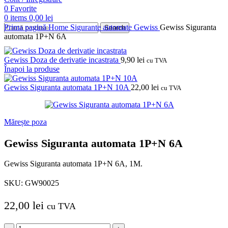
0
Favorite
0
items
0,00
lei
Prima pagină
Home
Sigurante automate
Gewiss
Gewiss Siguranta
Search
automata 1P+N 6A
Gewiss Doza de derivatie incastrata
9,90
lei
cu TVA
Înapoi la produse
Gewiss Siguranta automata 1P+N 10A
22,00
lei
cu TVA
Mărește poza
Gewiss Siguranta automata 1P+N 6A
Gewiss Siguranta automata 1P+N 6A, 1M.
SKU:
GW90025
22,00
lei
cu TVA
Cantitate