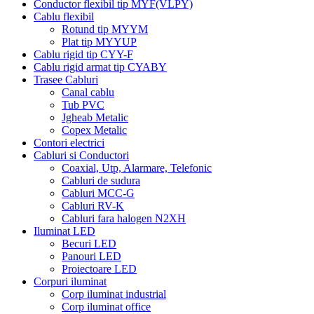
Conductor flexibil tip MYF(VLPY)
Cablu flexibil
Rotund tip MYYM
Plat tip MYYUP
Cablu rigid tip CYY-F
Cablu rigid armat tip CYABY
Trasee Cabluri
Canal cablu
Tub PVC
Jgheab Metalic
Copex Metalic
Contori electrici
Cabluri si Conductori
Coaxial, Utp, Alarmare, Telefonic
Cabluri de sudura
Cabluri MCC-G
Cabluri RV-K
Cabluri fara halogen N2XH
Iluminat LED
Becuri LED
Panouri LED
Proiectoare LED
Corpuri iluminat
Corp iluminat industrial
Corp iluminat office