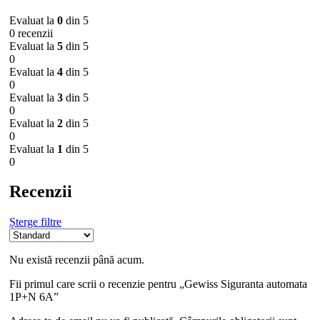
Evaluat la
0
din 5
0 recenzii
Evaluat la
5
din 5
0
Evaluat la
4
din 5
0
Evaluat la
3
din 5
0
Evaluat la
2
din 5
0
Evaluat la
1
din 5
0
Recenzii
Șterge filtre
Nu există recenzii până acum.
Fii primul care scrii o recenzie pentru „Gewiss Siguranta automata
1P+N 6A”