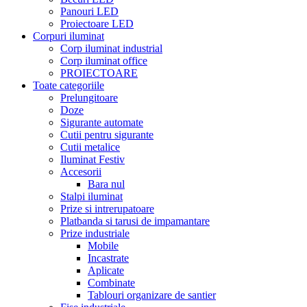
Panouri LED
Proiectoare LED
Corpuri iluminat
Corp iluminat industrial
Corp iluminat office
PROIECTOARE
Toate categoriile
Prelungitoare
Doze
Sigurante automate
Cutii pentru sigurante
Cutii metalice
Iluminat Festiv
Accesorii
Bara nul
Stalpi iluminat
Prize si intrerupatoare
Platbanda si tarusi de impamantare
Prize industriale
Mobile
Incastrate
Aplicate
Combinate
Tablouri organizare de santier