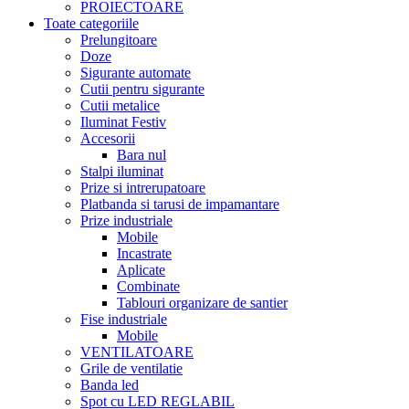
PROIECTOARE
Toate categoriile
Prelungitoare
Doze
Sigurante automate
Cutii pentru sigurante
Cutii metalice
Iluminat Festiv
Accesorii
Bara nul
Stalpi iluminat
Prize si intrerupatoare
Platbanda si tarusi de impamantare
Prize industriale
Mobile
Incastrate
Aplicate
Combinate
Tablouri organizare de santier
Fise industriale
Mobile
VENTILATOARE
Grile de ventilatie
Banda led
Spot cu LED REGLABIL