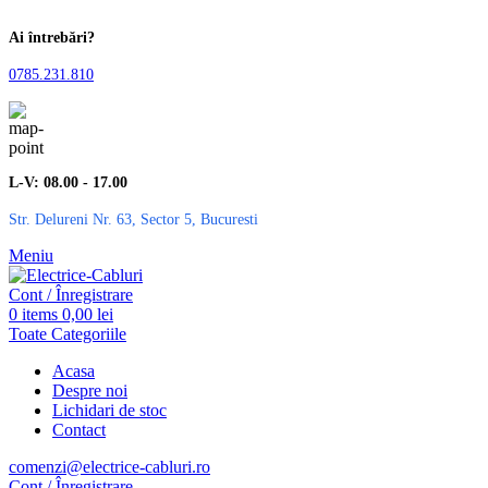
Ai întrebări?
0785.231.810
L-V: 08.00 - 17.00
Str. Delureni Nr. 63, Sector 5, Bucuresti
Meniu
Cont / Înregistrare
0
items
0,00
lei
Toate Categoriile
Acasa
Despre noi
Lichidari de stoc
Contact
comenzi@electrice-cabluri.ro
Cont / Înregistrare