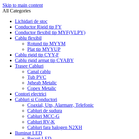
Skip to main content
All Categories
Lichidari de stoc
Conductor Rigid tip FY
Conductor flexibil tip MYF(VLPY)
Cablu flexibil
Rotund tip MYYM
Plat tip MYYUP
Cablu rigid tip CYY-F
Cablu rigid armat tip CYABY
Trasee Cabluri
Canal cablu
Tub PVC
Jgheab Metalic
Copex Metalic
Contori electrici
Cabluri si Conductori
Coaxial, Utp, Alarmare, Telefonic
Cabluri de sudura
Cabluri MCC-G
Cabluri RV-K
Cabluri fara halogen N2XH
Iluminat LED
Becuri LED