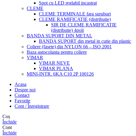
Spot cu LED reglabil incastrat
CLEME
CLEME TERMINALE fara suruburi
CLEME RAMIFICATIE (distributie)
SIR DE CLEME RAMIFICATIE
(distributie) 4poli
BANDA SUPORT DIN METAL
BANDA SUPORT din metal in cutie din plastic
Coliere (fasete) din NYLON 66 – ISO 2001
Baza autocolanta pentru coliere
VIMAR
VIMAR NEVE
VIMAR PLANA
MINI-INTR. 6KA C10 2P 100126
Acasa
Despre noi
Contact
Favorite
Cont / Înregistrare
Coș
Închide
Cont
Închide