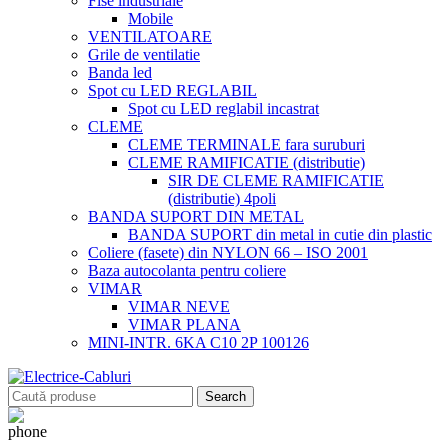
Fise industriale
Mobile
VENTILATOARE
Grile de ventilatie
Banda led
Spot cu LED REGLABIL
Spot cu LED reglabil incastrat
CLEME
CLEME TERMINALE fara suruburi
CLEME RAMIFICATIE (distributie)
SIR DE CLEME RAMIFICATIE
(distributie) 4poli
BANDA SUPORT DIN METAL
BANDA SUPORT din metal in cutie din plastic
Coliere (fasete) din NYLON 66 – ISO 2001
Baza autocolanta pentru coliere
VIMAR
VIMAR NEVE
VIMAR PLANA
MINI-INTR. 6KA C10 2P 100126
Search