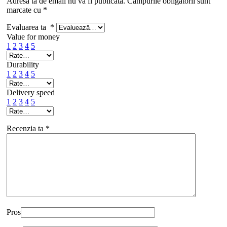
Adresa ta de email nu va fi publicată.
Câmpurile obligatorii sunt
marcate cu
*
Evaluarea ta
*
Value for money
1
2
3
4
5
Durability
1
2
3
4
5
Delivery speed
1
2
3
4
5
Recenzia ta
*
Pros