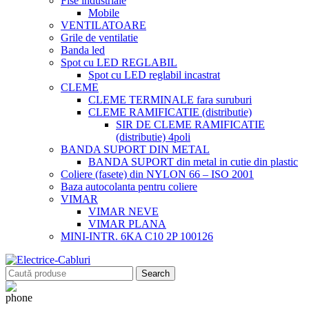
Fise industriale
Mobile
VENTILATOARE
Grile de ventilatie
Banda led
Spot cu LED REGLABIL
Spot cu LED reglabil incastrat
CLEME
CLEME TERMINALE fara suruburi
CLEME RAMIFICATIE (distributie)
SIR DE CLEME RAMIFICATIE
(distributie) 4poli
BANDA SUPORT DIN METAL
BANDA SUPORT din metal in cutie din plastic
Coliere (fasete) din NYLON 66 – ISO 2001
Baza autocolanta pentru coliere
VIMAR
VIMAR NEVE
VIMAR PLANA
MINI-INTR. 6KA C10 2P 100126
Search