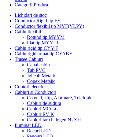
Categorii Produse
Lichidari de stoc
Conductor Rigid tip FY
Conductor flexibil tip MYF(VLPY)
Cablu flexibil
Rotund tip MYYM
Plat tip MYYUP
Cablu rigid tip CYY-F
Cablu rigid armat tip CYABY
Trasee Cabluri
Canal cablu
Tub PVC
Jgheab Metalic
Copex Metalic
Contori electrici
Cabluri si Conductori
Coaxial, Utp, Alarmare, Telefonic
Cabluri de sudura
Cabluri MCC-G
Cabluri RV-K
Cabluri fara halogen N2XH
Iluminat LED
Becuri LED
Panouri LED