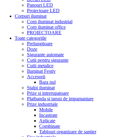
Panouri LED
Proiectoare LED
Corpuri iluminat
Corp iluminat industrial
Corp iluminat office
PROIECTOARE
Toate categoriile
Prelungitoare
Doze
Sigurante automate
Cutii pentru sigurante
Cutii metalice
Iluminat Festiv
Accesorii
Bara nul
Stalpi iluminat
Prize si intrerupatoare
Platbanda si tarusi de impamantare
Prize industriale
Mobile
Incastrate
Aplicate
Combinate
Tablouri organizare de santier