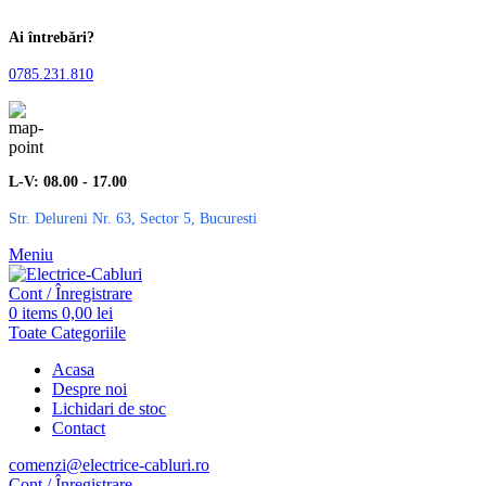
Ai întrebări?
0785.231.810
L-V: 08.00 - 17.00
Str. Delureni Nr. 63, Sector 5, Bucuresti
Meniu
Cont / Înregistrare
0
items
0,00
lei
Toate Categoriile
Acasa
Despre noi
Lichidari de stoc
Contact
comenzi@electrice-cabluri.ro
Cont / Înregistrare