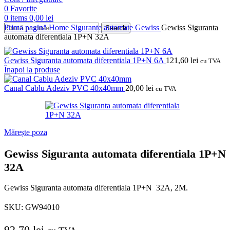
0
Favorite
0
items
0,00
lei
Prima pagină
Home
Sigurante automate
Gewiss
Gewiss Siguranta
Search
automata diferentiala 1P+N 32A
Gewiss Siguranta automata diferentiala 1P+N 6A
121,60
lei
cu TVA
Înapoi la produse
Canal Cablu Adeziv PVC 40x40mm
20,00
lei
cu TVA
Mărește poza
Gewiss Siguranta automata diferentiala 1P+N
32A
Gewiss Siguranta automata diferentiala 1P+N 32A, 2M.
SKU:
GW94010
92,70
lei