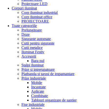
Proiectoare LED
Corpuri iluminat
Corp iluminat industrial
Corp iluminat office
PROIECTOARE
Toate categoriile
Prelungitoare
Doze
Sigurante automate
Cutii pentru sigurante
Cutii metalice
Iluminat Festiv
Accesorii
Bara nul
Stalpi iluminat
Prize si intrerupatoare
Platbanda si tarusi de impamantare
Prize industriale
Mobile
Incastrate
Aplicate
Combinate
Tablouri organizare de santier
Fise industriale
Mobile