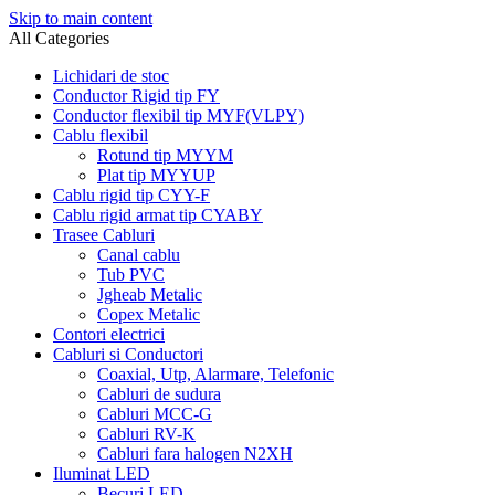
Skip to main content
All Categories
Lichidari de stoc
Conductor Rigid tip FY
Conductor flexibil tip MYF(VLPY)
Cablu flexibil
Rotund tip MYYM
Plat tip MYYUP
Cablu rigid tip CYY-F
Cablu rigid armat tip CYABY
Trasee Cabluri
Canal cablu
Tub PVC
Jgheab Metalic
Copex Metalic
Contori electrici
Cabluri si Conductori
Coaxial, Utp, Alarmare, Telefonic
Cabluri de sudura
Cabluri MCC-G
Cabluri RV-K
Cabluri fara halogen N2XH
Iluminat LED
Becuri LED