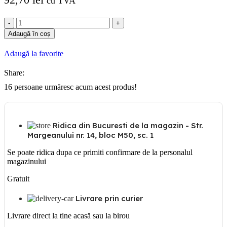
cu TVA
Cantitate
Gewiss
Adaugă în coș
Siguranta
automata
Adaugă la favorite
diferentiala
1P+N
Share:
32A
16
persoane urmăresc acum acest produs!
Ridica din Bucuresti de la magazin - Str.
Margeanului nr. 14, bloc M50, sc. 1
Se poate ridica dupa ce primiti confirmare de la personalul
magazinului
Gratuit
Livrare prin curier
Livrare direct la tine acasă sau la birou