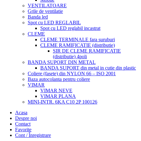
VENTILATOARE
Grile de ventilatie
Banda led
Spot cu LED REGLABIL
Spot cu LED reglabil incastrat
CLEME
CLEME TERMINALE fara suruburi
CLEME RAMIFICATIE (distributie)
SIR DE CLEME RAMIFICATIE
(distributie) 4poli
BANDA SUPORT DIN METAL
BANDA SUPORT din metal in cutie din plastic
Coliere (fasete) din NYLON 66 – ISO 2001
Baza autocolanta pentru coliere
VIMAR
VIMAR NEVE
VIMAR PLANA
MINI-INTR. 6KA C10 2P 100126
Acasa
Despre noi
Contact
Favorite
Cont / Înregistrare