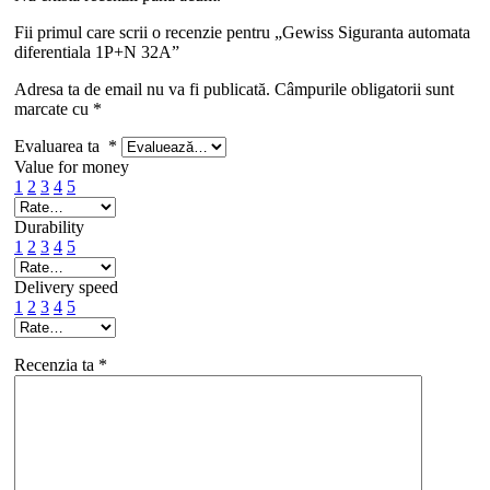
Fii primul care scrii o recenzie pentru „Gewiss Siguranta automata
diferentiala 1P+N 32A”
Adresa ta de email nu va fi publicată.
Câmpurile obligatorii sunt
marcate cu
*
Evaluarea ta
*
Value for money
1
2
3
4
5
Durability
1
2
3
4
5
Delivery speed
1
2
3
4
5
Recenzia ta
*