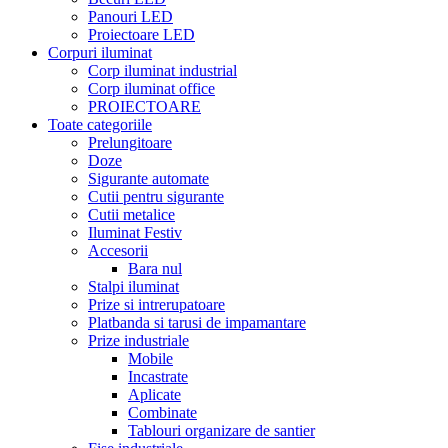
Panouri LED
Proiectoare LED
Corpuri iluminat
Corp iluminat industrial
Corp iluminat office
PROIECTOARE
Toate categoriile
Prelungitoare
Doze
Sigurante automate
Cutii pentru sigurante
Cutii metalice
Iluminat Festiv
Accesorii
Bara nul
Stalpi iluminat
Prize si intrerupatoare
Platbanda si tarusi de impamantare
Prize industriale
Mobile
Incastrate
Aplicate
Combinate
Tablouri organizare de santier