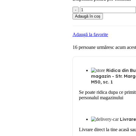
Cantitate
Gewiss
Adaugă în coș
Siguranta
automata
tripolara
Adaugă la favorite
25A
16
persoane urmăresc acum acest
Ridica din Bu
magazin - Str. Marge
M50, sc. 1
Se poate ridica dupa ce primit
personalul magazinului
Livrare
Livrare direct la tine acasă sa