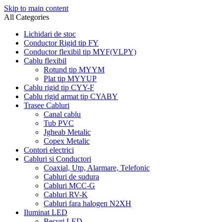
Skip to main content
All Categories
Lichidari de stoc
Conductor Rigid tip FY
Conductor flexibil tip MYF(VLPY)
Cablu flexibil
Rotund tip MYYM
Plat tip MYYUP
Cablu rigid tip CYY-F
Cablu rigid armat tip CYABY
Trasee Cabluri
Canal cablu
Tub PVC
Jgheab Metalic
Copex Metalic
Contori electrici
Cabluri si Conductori
Coaxial, Utp, Alarmare, Telefonic
Cabluri de sudura
Cabluri MCC-G
Cabluri RV-K
Cabluri fara halogen N2XH
Iluminat LED
Becuri LED