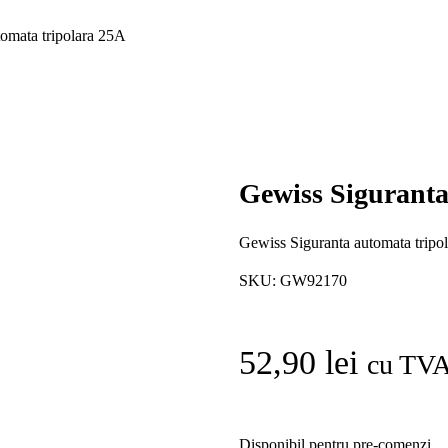
omata tripolara 25A
Gewiss Siguranta
Gewiss Siguranta automata tripo
SKU:
GW92170
52,90
lei
cu TV
Disponibil pentru pre-comenzi