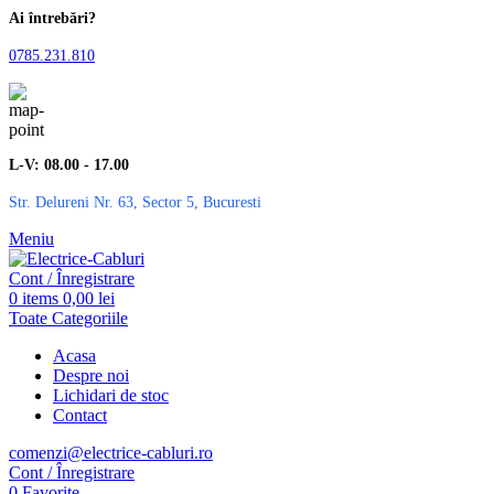
Ai întrebări?
0785.231.810
L-V: 08.00 - 17.00
Str. Delureni Nr. 63, Sector 5, Bucuresti
Meniu
Cont / Înregistrare
0
items
0,00
lei
Toate Categoriile
Acasa
Despre noi
Lichidari de stoc
Contact
comenzi@electrice-cabluri.ro
Cont / Înregistrare
0
Favorite