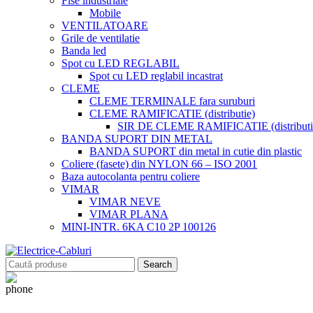
Fise industriale
Mobile
VENTILATOARE
Grile de ventilatie
Banda led
Spot cu LED REGLABIL
Spot cu LED reglabil incastrat
CLEME
CLEME TERMINALE fara suruburi
CLEME RAMIFICATIE (distributie)
SIR DE CLEME RAMIFICATIE (distributie
BANDA SUPORT DIN METAL
BANDA SUPORT din metal in cutie din plastic
Coliere (fasete) din NYLON 66 – ISO 2001
Baza autocolanta pentru coliere
VIMAR
VIMAR NEVE
VIMAR PLANA
MINI-INTR. 6KA C10 2P 100126
Search