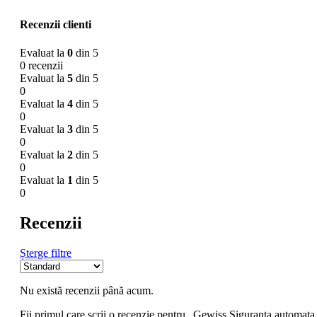
Recenzii clienti
Evaluat la
0
din 5
0 recenzii
Evaluat la
5
din 5
0
Evaluat la
4
din 5
0
Evaluat la
3
din 5
0
Evaluat la
2
din 5
0
Evaluat la
1
din 5
0
Recenzii
Șterge filtre
Nu există recenzii până acum.
Fii primul care scrii o recenzie pentru „Gewiss Siguranta automata