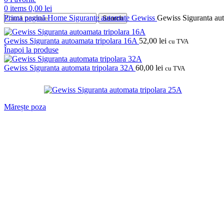
0
items
0,00
lei
Prima pagină
Home
Sigurante automate
Gewiss
Gewiss Siguranta aut
Search
Gewiss Siguranta autoamata tripolara 16A
52,00
lei
cu TVA
Înapoi la produse
Gewiss Siguranta automata tripolara 32A
60,00
lei
cu TVA
Mărește poza