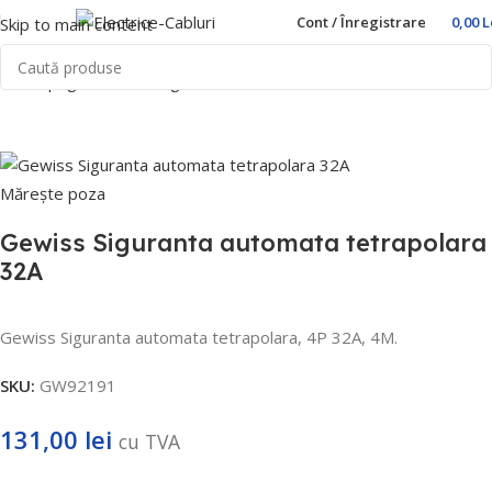
Cont / Înregistrare
0,00
L
Skip to main content
Prima pagină
Home
Sigurante automate
Gewiss
Mărește poza
Gewiss Siguranta automata tetrapolara
32A
Gewiss Siguranta automata tetrapolara, 4P 32A, 4M.
SKU:
GW92191
131,00
lei
cu TVA