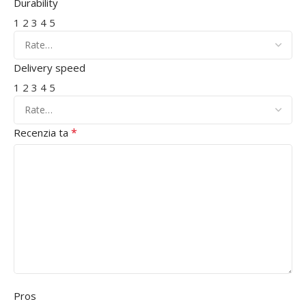
Durability
1
2
3
4
5
Delivery speed
1
2
3
4
5
*
Recenzia ta
Pros