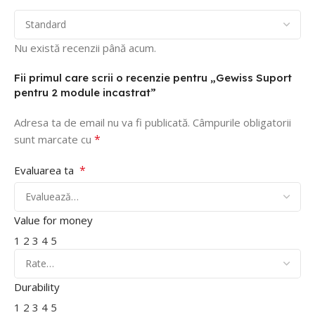
Nu există recenzii până acum.
Fii primul care scrii o recenzie pentru „Gewiss Suport
pentru 2 module incastrat”
Adresa ta de email nu va fi publicată.
Câmpurile obligatorii
*
sunt marcate cu
*
Evaluarea ta
Value for money
1
2
3
4
5
Durability
1
2
3
4
5