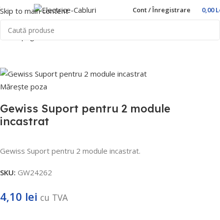
Cont / Înregistrare
0,00
L
Skip to main content
Prima pagină
Home
Doze
Gewiss
Mărește poza
Gewiss Suport pentru 2 module
incastrat
Gewiss Suport pentru 2 module incastrat.
SKU:
GW24262
4,10
lei
cu TVA