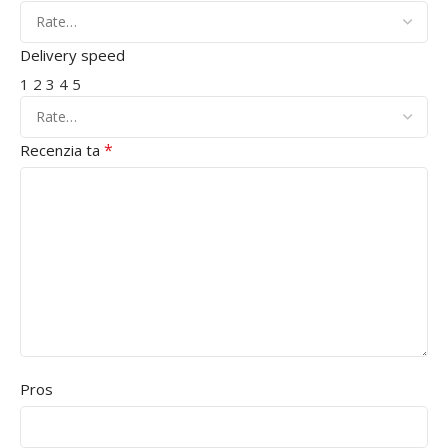
Delivery speed
1
2
3
4
5
*
Recenzia ta
Pros