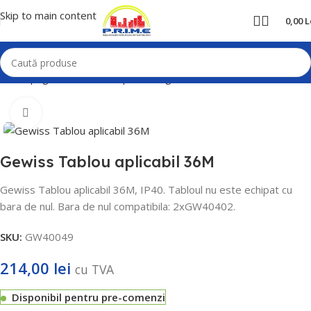
Skip to main content
0,00
L
Prima pagină
Home
Cutii pentru sigurante
Gewiss
Mărește poza
Gewiss Tablou aplicabil 36M
Gewiss Tablou aplicabil 36M, IP40.
Tabloul nu este echipat cu
bara de nul.
Bara de nul compatibila: 2xGW40402.
SKU:
GW40049
214,00
lei
cu TVA
Disponibil pentru pre-comenzi