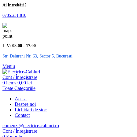
Ai întrebări?
0785.231.810
L-V: 08.00 - 17.00
Str. Delureni Nr. 63, Sector 5, Bucuresti
Meniu
Cont / Înregistrare
0
items
0,00
lei
Toate Categoriile
Acasa
Despre noi
Lichidari de stoc
Contact
comenzi@electrice-cabluri.ro
Cont / Înregistrare
0
Favorite