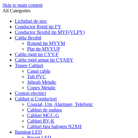
Skip to main content
All Categories
Lichidari de stoc
Conductor Rigid tip FY
Conductor flexibil tip MYF(VLPY)
Cablu flexibil
Rotund tip MYYM
Plat tip MYYUP
Cablu rigid tip CYY-F
Cablu rigid armat tip CYABY
Trasee Cabluri
Canal cablu
Tub PVC
Jgheab Metalic
Copex Metalic
Contori electrici
Cabluri si Conductori
Coaxial, Utp, Alarmare, Telefonic
Cabluri de sudura
Cabluri MCC-G
Cabluri RV-K
Cabluri fara halogen N2XH
Iluminat LED
Becuri LED