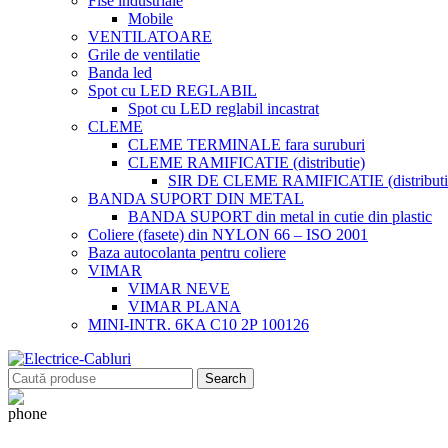
Fise industriale
Mobile
VENTILATOARE
Grile de ventilatie
Banda led
Spot cu LED REGLABIL
Spot cu LED reglabil incastrat
CLEME
CLEME TERMINALE fara suruburi
CLEME RAMIFICATIE (distributie)
SIR DE CLEME RAMIFICATIE (distributie
BANDA SUPORT DIN METAL
BANDA SUPORT din metal in cutie din plastic
Coliere (fasete) din NYLON 66 – ISO 2001
Baza autocolanta pentru coliere
VIMAR
VIMAR NEVE
VIMAR PLANA
MINI-INTR. 6KA C10 2P 100126
Search