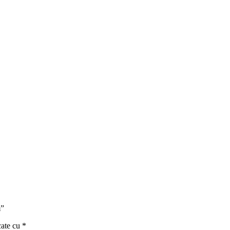
m”
cate cu
*