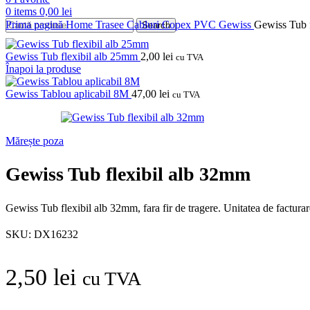
0
items
0,00
lei
Prima pagină
Home
Trasee Cabluri
Copex PVC
Gewiss
Gewiss Tub 
Search
Gewiss Tub flexibil alb 25mm
2,00
lei
cu TVA
Înapoi la produse
Gewiss Tablou aplicabil 8M
47,00
lei
cu TVA
Mărește poza
Gewiss Tub flexibil alb 32mm
Gewiss Tub flexibil alb 32mm, fara fir de tragere.
Unitatea de facturar
SKU:
DX16232
2,50
lei
cu TVA