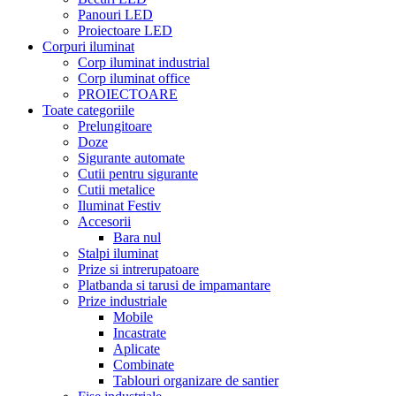
Panouri LED
Proiectoare LED
Corpuri iluminat
Corp iluminat industrial
Corp iluminat office
PROIECTOARE
Toate categoriile
Prelungitoare
Doze
Sigurante automate
Cutii pentru sigurante
Cutii metalice
Iluminat Festiv
Accesorii
Bara nul
Stalpi iluminat
Prize si intrerupatoare
Platbanda si tarusi de impamantare
Prize industriale
Mobile
Incastrate
Aplicate
Combinate
Tablouri organizare de santier