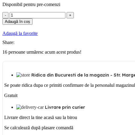
Disponibil pentru pre-comenzi
Cantitate
Gewiss
Adaugă în coș
Tub
flexibil
Adaugă la favorite
alb
32mm
Share:
16
persoane urmăresc acum acest produs!
Ridica din Bucuresti de la magazin - Str. Margea
Se poate ridica dupa ce primiti confirmare de la personalul magazinu
Gratuit
Livrare prin curier
Livrare direct la tine acasă sau la birou
Se calculează după plasare comandă