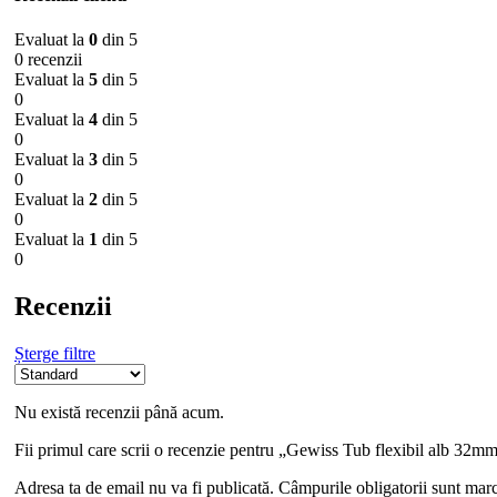
Evaluat la
0
din 5
0 recenzii
Evaluat la
5
din 5
0
Evaluat la
4
din 5
0
Evaluat la
3
din 5
0
Evaluat la
2
din 5
0
Evaluat la
1
din 5
0
Recenzii
Șterge filtre
Nu există recenzii până acum.
Fii primul care scrii o recenzie pentru „Gewiss Tub flexibil alb 32m
Adresa ta de email nu va fi publicată.
Câmpurile obligatorii sunt mar