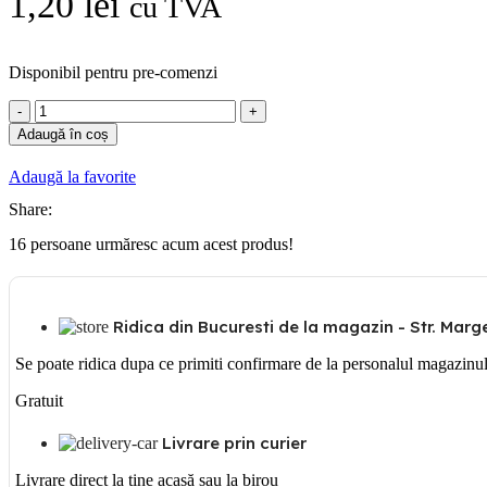
1,20
lei
cu TVA
Disponibil pentru pre-comenzi
Cantitate
Gewiss
Adaugă în coș
Tub
flexibil
Adaugă la favorite
negru
20mm
Share:
16
persoane urmăresc acum acest produs!
Ridica din Bucuresti de la magazin - Str. Margea
Se poate ridica dupa ce primiti confirmare de la personalul magazinu
Gratuit
Livrare prin curier
Livrare direct la tine acasă sau la birou