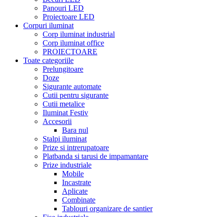
Panouri LED
Proiectoare LED
Corpuri iluminat
Corp iluminat industrial
Corp iluminat office
PROIECTOARE
Toate categoriile
Prelungitoare
Doze
Sigurante automate
Cutii pentru sigurante
Cutii metalice
Iluminat Festiv
Accesorii
Bara nul
Stalpi iluminat
Prize si intrerupatoare
Platbanda si tarusi de impamantare
Prize industriale
Mobile
Incastrate
Aplicate
Combinate
Tablouri organizare de santier