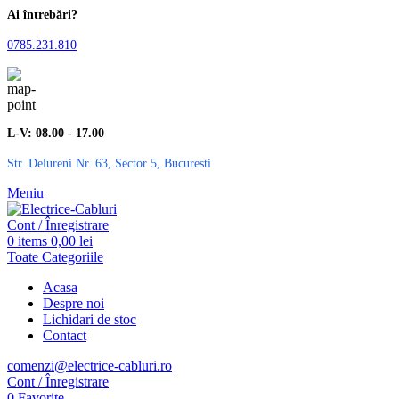
Ai întrebări?
0785.231.810
L-V: 08.00 - 17.00
Str. Delureni Nr. 63, Sector 5, Bucuresti
Meniu
Cont / Înregistrare
0
items
0,00
lei
Toate Categoriile
Acasa
Despre noi
Lichidari de stoc
Contact
comenzi@electrice-cabluri.ro
Cont / Înregistrare
0
Favorite