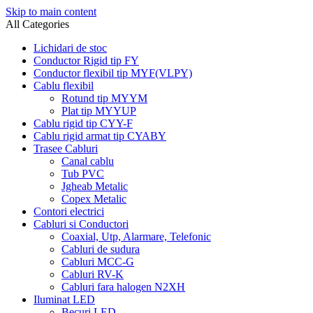
Skip to main content
All Categories
Lichidari de stoc
Conductor Rigid tip FY
Conductor flexibil tip MYF(VLPY)
Cablu flexibil
Rotund tip MYYM
Plat tip MYYUP
Cablu rigid tip CYY-F
Cablu rigid armat tip CYABY
Trasee Cabluri
Canal cablu
Tub PVC
Jgheab Metalic
Copex Metalic
Contori electrici
Cabluri si Conductori
Coaxial, Utp, Alarmare, Telefonic
Cabluri de sudura
Cabluri MCC-G
Cabluri RV-K
Cabluri fara halogen N2XH
Iluminat LED
Becuri LED