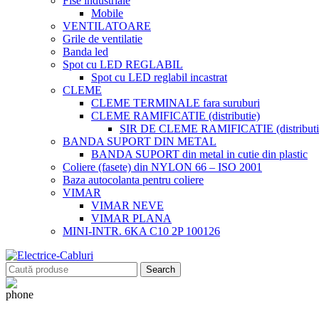
Fise industriale
Mobile
VENTILATOARE
Grile de ventilatie
Banda led
Spot cu LED REGLABIL
Spot cu LED reglabil incastrat
CLEME
CLEME TERMINALE fara suruburi
CLEME RAMIFICATIE (distributie)
SIR DE CLEME RAMIFICATIE (distributie
BANDA SUPORT DIN METAL
BANDA SUPORT din metal in cutie din plastic
Coliere (fasete) din NYLON 66 – ISO 2001
Baza autocolanta pentru coliere
VIMAR
VIMAR NEVE
VIMAR PLANA
MINI-INTR. 6KA C10 2P 100126
Search