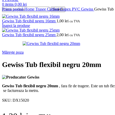
0
items
0,00
lei
Prima pagină
Home
Trasee Cabluri
Copex PVC
Gewiss
Gewiss Tub 
Search
Gewiss Tub flexibil negru 16mm
1,00
lei
cu TVA
Înapoi la produse
Gewiss Tub flexibil negru 25mm
2,00
lei
cu TVA
Mărește poza
Gewiss Tub flexibil negru 20mm
Gewiss Tub flexibil negru 20mm
, fara fir de tragere.
Este un tub flex
se factureaza la metru.
SKU:
DX15020