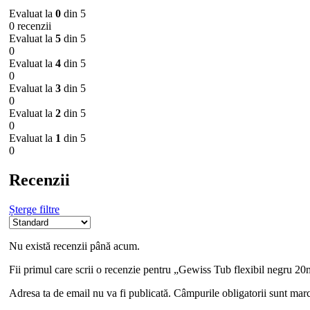
Evaluat la
0
din 5
0 recenzii
Evaluat la
5
din 5
0
Evaluat la
4
din 5
0
Evaluat la
3
din 5
0
Evaluat la
2
din 5
0
Evaluat la
1
din 5
0
Recenzii
Șterge filtre
Nu există recenzii până acum.
Fii primul care scrii o recenzie pentru „Gewiss Tub flexibil negru 2
Adresa ta de email nu va fi publicată.
Câmpurile obligatorii sunt mar