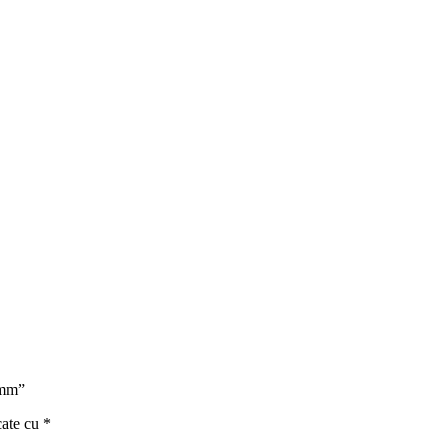
0mm”
cate cu
*