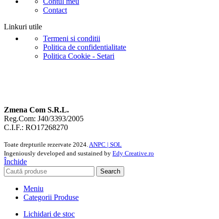
Contul meu
Contact
Linkuri utile
Termeni si conditii
Politica de confidentialitate
Politica Cookie - Setari
Zmena Com S.R.L.
Reg.Com: J40/3393/2005
C.I.F.: RO17268270
Toate drepturile rezervate
2024.
ANPC |
SOL
Ingeniously developed and sustained by
Edy Creative.ro
Închide
Search
Meniu
Categorii Produse
Lichidari de stoc