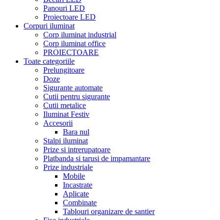
Panouri LED
Proiectoare LED
Corpuri iluminat
Corp iluminat industrial
Corp iluminat office
PROIECTOARE
Toate categoriile
Prelungitoare
Doze
Sigurante automate
Cutii pentru sigurante
Cutii metalice
Iluminat Festiv
Accesorii
Bara nul
Stalpi iluminat
Prize si intrerupatoare
Platbanda si tarusi de impamantare
Prize industriale
Mobile
Incastrate
Aplicate
Combinate
Tablouri organizare de santier