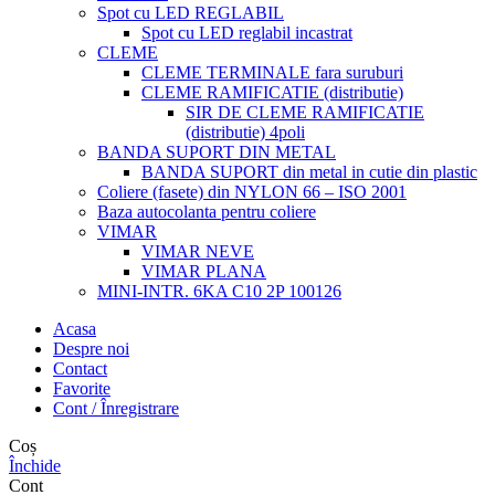
Spot cu LED REGLABIL
Spot cu LED reglabil incastrat
CLEME
CLEME TERMINALE fara suruburi
CLEME RAMIFICATIE (distributie)
SIR DE CLEME RAMIFICATIE
(distributie) 4poli
BANDA SUPORT DIN METAL
BANDA SUPORT din metal in cutie din plastic
Coliere (fasete) din NYLON 66 – ISO 2001
Baza autocolanta pentru coliere
VIMAR
VIMAR NEVE
VIMAR PLANA
MINI-INTR. 6KA C10 2P 100126
Acasa
Despre noi
Contact
Favorite
Cont / Înregistrare
Coș
Închide
Cont