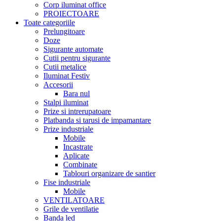
Corp iluminat office
PROIECTOARE
Toate categoriile
Prelungitoare
Doze
Sigurante automate
Cutii pentru sigurante
Cutii metalice
Iluminat Festiv
Accesorii
Bara nul
Stalpi iluminat
Prize si intrerupatoare
Platbanda si tarusi de impamantare
Prize industriale
Mobile
Incastrate
Aplicate
Combinate
Tablouri organizare de santier
Fise industriale
Mobile
VENTILATOARE
Grile de ventilatie
Banda led