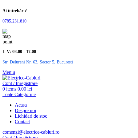
Ai întrebări?
0785.231.810
L-V: 08.00 - 17.00
Str. Delureni Nr. 63, Sector 5, Bucuresti
Meniu
Cont / Înregistrare
0
items
0,00
lei
Toate Categoriile
Acasa
Despre noi
Lichidari de stoc
Contact
comenzi@electrice-cabluri.ro
Cont / Înregistrare