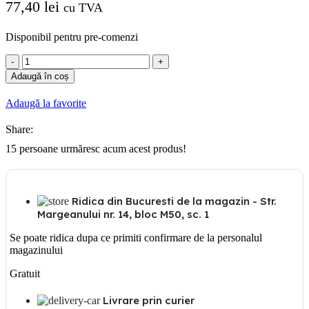
77,40
lei
cu TVA
Disponibil pentru pre-comenzi
Cantitate
Grila
Adaugă în coș
ventilare
RKZ
Adaugă la favorite
Ø200
jaluzea
Share:
15
persoane urmăresc acum acest produs!
Ridica din Bucuresti de la magazin - Str.
Margeanului nr. 14, bloc M50, sc. 1
Se poate ridica dupa ce primiti confirmare de la personalul
magazinului
Gratuit
Livrare prin curier