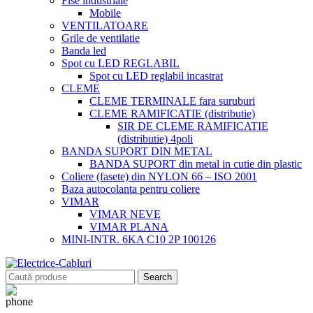
Fise industriale
Mobile
VENTILATOARE
Grile de ventilatie
Banda led
Spot cu LED REGLABIL
Spot cu LED reglabil incastrat
CLEME
CLEME TERMINALE fara suruburi
CLEME RAMIFICATIE (distributie)
SIR DE CLEME RAMIFICATIE
(distributie) 4poli
BANDA SUPORT DIN METAL
BANDA SUPORT din metal in cutie din plastic
Coliere (fasete) din NYLON 66 – ISO 2001
Baza autocolanta pentru coliere
VIMAR
VIMAR NEVE
VIMAR PLANA
MINI-INTR. 6KA C10 2P 100126
Search