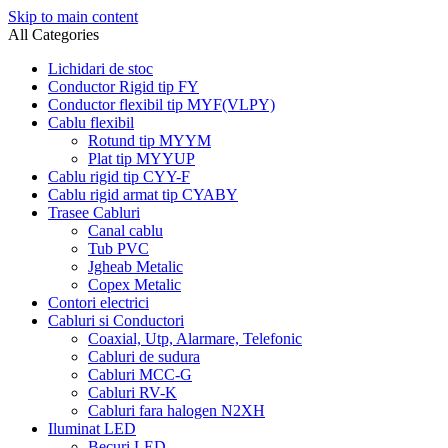
Skip to main content
All Categories
Lichidari de stoc
Conductor Rigid tip FY
Conductor flexibil tip MYF(VLPY)
Cablu flexibil
Rotund tip MYYM
Plat tip MYYUP
Cablu rigid tip CYY-F
Cablu rigid armat tip CYABY
Trasee Cabluri
Canal cablu
Tub PVC
Jgheab Metalic
Copex Metalic
Contori electrici
Cabluri si Conductori
Coaxial, Utp, Alarmare, Telefonic
Cabluri de sudura
Cabluri MCC-G
Cabluri RV-K
Cabluri fara halogen N2XH
Iluminat LED
Becuri LED