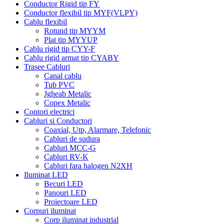
Conductor Rigid tip FY
Conductor flexibil tip MYF(VLPY)
Cablu flexibil
Rotund tip MYYM
Plat tip MYYUP
Cablu rigid tip CYY-F
Cablu rigid armat tip CYABY
Trasee Cabluri
Canal cablu
Tub PVC
Jgheab Metalic
Copex Metalic
Contori electrici
Cabluri si Conductori
Coaxial, Utp, Alarmare, Telefonic
Cabluri de sudura
Cabluri MCC-G
Cabluri RV-K
Cabluri fara halogen N2XH
Iluminat LED
Becuri LED
Panouri LED
Proiectoare LED
Corpuri iluminat
Corp iluminat industrial