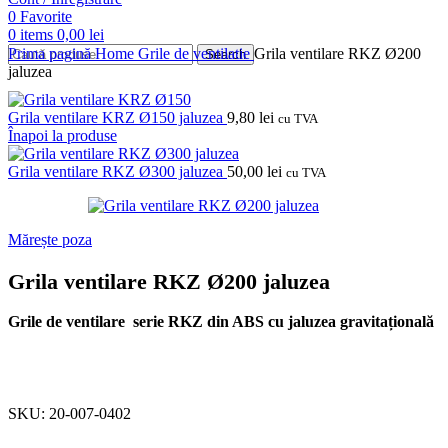
0
Favorite
0
items
0,00
lei
Prima pagină
Home
Grile de ventilatie
Grila ventilare RKZ Ø200
Search
jaluzea
Grila ventilare KRZ Ø150 jaluzea
9,80
lei
cu TVA
Înapoi la produse
Grila ventilare RKZ Ø300 jaluzea
50,00
lei
cu TVA
Mărește poza
Grila ventilare RKZ Ø200 jaluzea
Grile de ventilare
serie RKZ din ABS cu jaluzea gravitațională
SKU:
20-007-0402