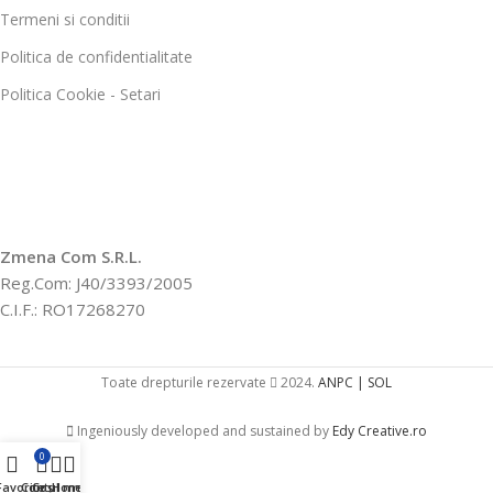
Termeni si conditii
Politica de confidentialitate
Politica Cookie - Setari
Zmena Com S.R.L.
Reg.Com: J40/3393/2005
C.I.F.: RO17268270
Toate drepturile rezervate
2024.
ANPC |
SOL
Ingeniously developed and sustained by
Edy Creative.ro
0
Favorite
Contul meu
Coș
Home