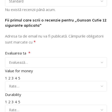
Nu există recenzii până acum.
Fii primul care scrii o recenzie pentru „Gunsan Cutie 12
sigurante aplicata”
Adresa ta de email nu va fi publicată.
Câmpurile obligatorii
*
sunt marcate cu
*
Evaluarea ta
Value for money
1
2
3
4
5
Durability
1
2
3
4
5