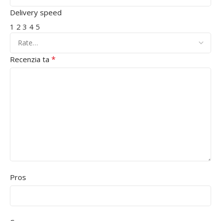
Delivery speed
1
2
3
4
5
*
Recenzia ta
Pros