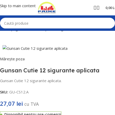
Skip to main content
0,00
L
Prima pagină
Home
Cutii pentru sigurante
Gunsan
Mărește poza
Gunsan Cutie 12 sigurante aplicata
Gunsan Cutie 12 sigurante aplicata.
SKU:
GU-CS12.A
27,07
lei
cu TVA
Disponibil pentru pre-comenzi