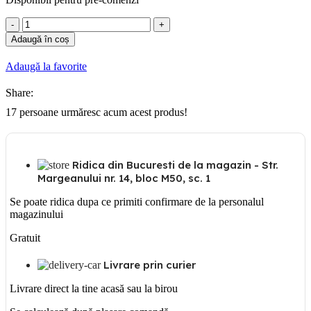
Cantitate
Gunsan
Adaugă în coș
Cutie
16
Adaugă la favorite
sigurante
incastrata
Share:
17
persoane urmăresc acum acest produs!
Ridica din Bucuresti de la magazin - Str.
Margeanului nr. 14, bloc M50, sc. 1
Se poate ridica dupa ce primiti confirmare de la personalul
magazinului
Gratuit
Livrare prin curier
Livrare direct la tine acasă sau la birou