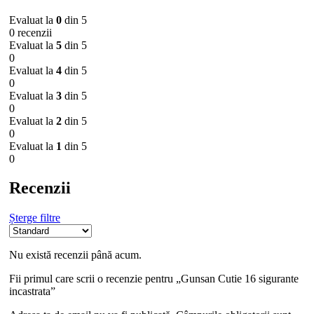
Evaluat la
0
din 5
0 recenzii
Evaluat la
5
din 5
0
Evaluat la
4
din 5
0
Evaluat la
3
din 5
0
Evaluat la
2
din 5
0
Evaluat la
1
din 5
0
Recenzii
Șterge filtre
Nu există recenzii până acum.
Fii primul care scrii o recenzie pentru „Gunsan Cutie 16 sigurante
incastrata”