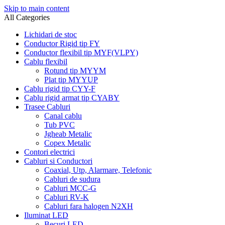
Skip to main content
All Categories
Lichidari de stoc
Conductor Rigid tip FY
Conductor flexibil tip MYF(VLPY)
Cablu flexibil
Rotund tip MYYM
Plat tip MYYUP
Cablu rigid tip CYY-F
Cablu rigid armat tip CYABY
Trasee Cabluri
Canal cablu
Tub PVC
Jgheab Metalic
Copex Metalic
Contori electrici
Cabluri si Conductori
Coaxial, Utp, Alarmare, Telefonic
Cabluri de sudura
Cabluri MCC-G
Cabluri RV-K
Cabluri fara halogen N2XH
Iluminat LED
Becuri LED