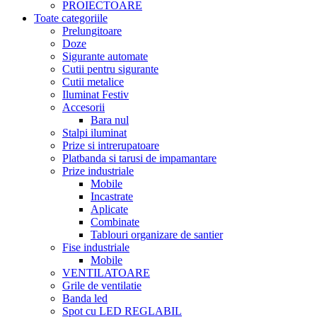
PROIECTOARE
Toate categoriile
Prelungitoare
Doze
Sigurante automate
Cutii pentru sigurante
Cutii metalice
Iluminat Festiv
Accesorii
Bara nul
Stalpi iluminat
Prize si intrerupatoare
Platbanda si tarusi de impamantare
Prize industriale
Mobile
Incastrate
Aplicate
Combinate
Tablouri organizare de santier
Fise industriale
Mobile
VENTILATOARE
Grile de ventilatie
Banda led
Spot cu LED REGLABIL