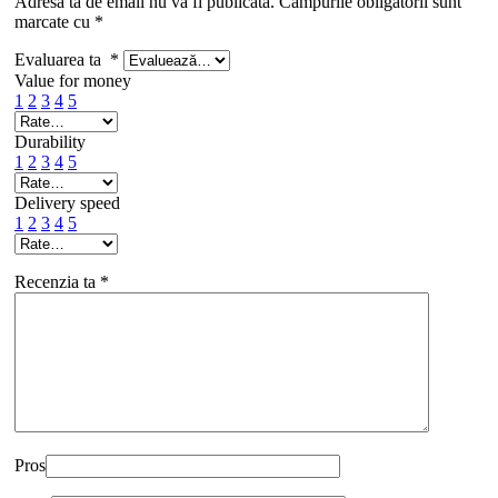
Adresa ta de email nu va fi publicată.
Câmpurile obligatorii sunt
marcate cu
*
Evaluarea ta
*
Value for money
1
2
3
4
5
Durability
1
2
3
4
5
Delivery speed
1
2
3
4
5
Recenzia ta
*
Pros