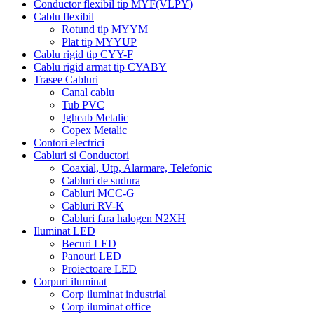
Conductor flexibil tip MYF(VLPY)
Cablu flexibil
Rotund tip MYYM
Plat tip MYYUP
Cablu rigid tip CYY-F
Cablu rigid armat tip CYABY
Trasee Cabluri
Canal cablu
Tub PVC
Jgheab Metalic
Copex Metalic
Contori electrici
Cabluri si Conductori
Coaxial, Utp, Alarmare, Telefonic
Cabluri de sudura
Cabluri MCC-G
Cabluri RV-K
Cabluri fara halogen N2XH
Iluminat LED
Becuri LED
Panouri LED
Proiectoare LED
Corpuri iluminat
Corp iluminat industrial
Corp iluminat office