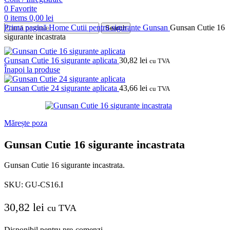
0
Favorite
0
items
0,00
lei
Prima pagină
Home
Cutii pentru sigurante
Gunsan
Gunsan Cutie 16
Search
sigurante incastrata
Gunsan Cutie 16 sigurante aplicata
30,82
lei
cu TVA
Înapoi la produse
Gunsan Cutie 24 sigurante aplicata
43,66
lei
cu TVA
Mărește poza
Gunsan Cutie 16 sigurante incastrata
Gunsan Cutie 16 sigurante incastrata.
SKU:
GU-CS16.I
30,82
lei
cu TVA
Disponibil pentru pre-comenzi