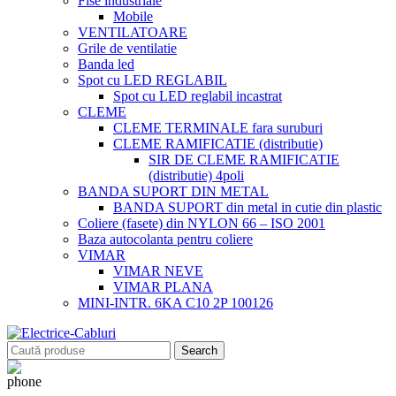
Fise industriale
Mobile
VENTILATOARE
Grile de ventilatie
Banda led
Spot cu LED REGLABIL
Spot cu LED reglabil incastrat
CLEME
CLEME TERMINALE fara suruburi
CLEME RAMIFICATIE (distributie)
SIR DE CLEME RAMIFICATIE
(distributie) 4poli
BANDA SUPORT DIN METAL
BANDA SUPORT din metal in cutie din plastic
Coliere (fasete) din NYLON 66 – ISO 2001
Baza autocolanta pentru coliere
VIMAR
VIMAR NEVE
VIMAR PLANA
MINI-INTR. 6KA C10 2P 100126
Search