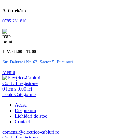
Ai întrebări?
0785.231.810
L-V: 08.00 - 17.00
Str. Delureni Nr. 63, Sector 5, Bucuresti
Meniu
Cont / Înregistrare
0
items
0,00
lei
Toate Categoriile
Acasa
Despre noi
Lichidari de stoc
Contact
comenzi@electrice-cabluri.ro
Cont / Înregistrare