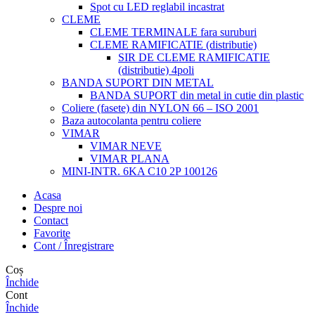
Spot cu LED reglabil incastrat
CLEME
CLEME TERMINALE fara suruburi
CLEME RAMIFICATIE (distributie)
SIR DE CLEME RAMIFICATIE
(distributie) 4poli
BANDA SUPORT DIN METAL
BANDA SUPORT din metal in cutie din plastic
Coliere (fasete) din NYLON 66 – ISO 2001
Baza autocolanta pentru coliere
VIMAR
VIMAR NEVE
VIMAR PLANA
MINI-INTR. 6KA C10 2P 100126
Acasa
Despre noi
Contact
Favorite
Cont / Înregistrare
Coș
Închide
Cont
Închide