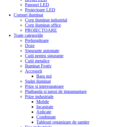
Panouri LED
Proiectoare LED
Corpuri iluminat
Corp iluminat industrial
Corp iluminat office
PROIECTOARE
Toate categoriile
Prelungitoare
Doze
Sigurante automate
Cutii pentru sigurante
Cutii metalice
Iluminat Festiv
Accesorii
Bara nul
Stalpi iluminat
Prize si intrerupatoare
Platbanda si tarusi de impamantare
Prize industriale
Mobile
Incastrate
Aplicate
Combinate
Tablouri organizare de santier