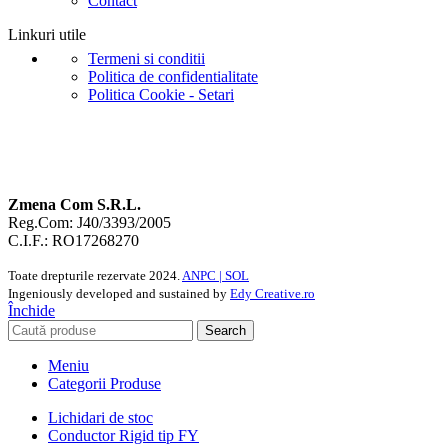
Contact
Linkuri utile
Termeni si conditii
Politica de confidentialitate
Politica Cookie - Setari
Zmena Com S.R.L.
Reg.Com: J40/3393/2005
C.I.F.: RO17268270
Toate drepturile rezervate
2024.
ANPC |
SOL
Ingeniously developed and sustained by
Edy Creative.ro
Închide
Search
Meniu
Categorii Produse
Lichidari de stoc
Conductor Rigid tip FY