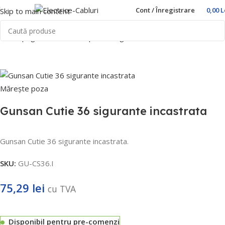
Cont / Înregistrare
0,00
L
Skip to main content
Prima pagină
Home
Cutii pentru sigurante
Gunsan
Mărește poza
Gunsan Cutie 36 sigurante incastrata
Gunsan Cutie 36 sigurante incastrata.
SKU:
GU-CS36.I
75,29
lei
cu TVA
Disponibil pentru pre-comenzi