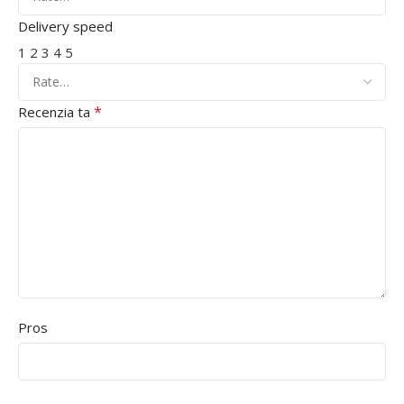
Delivery speed
1
2
3
4
5
*
Recenzia ta
Pros