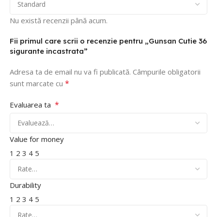
Nu există recenzii până acum.
Fii primul care scrii o recenzie pentru „Gunsan Cutie 36
sigurante incastrata”
Adresa ta de email nu va fi publicată.
Câmpurile obligatorii
*
sunt marcate cu
*
Evaluarea ta
Value for money
1
2
3
4
5
Durability
1
2
3
4
5