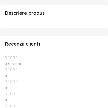
Descriere produs
Recenzii clienti
0 recenzii
0
0
0