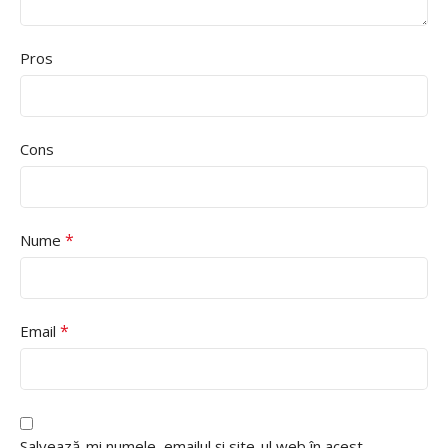
Pros
Cons
*
Nume
*
Email
Salvează-mi numele, emailul și site-ul web în acest