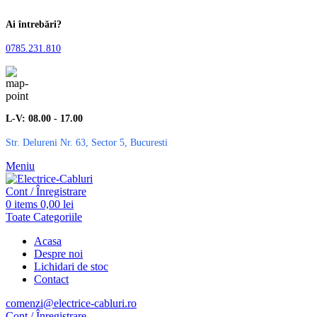
Ai întrebări?
0785.231.810
L-V: 08.00 - 17.00
Str. Delureni Nr. 63, Sector 5, Bucuresti
Meniu
Cont / Înregistrare
0
items
0,00
lei
Toate Categoriile
Acasa
Despre noi
Lichidari de stoc
Contact
comenzi@electrice-cabluri.ro
Cont / Înregistrare