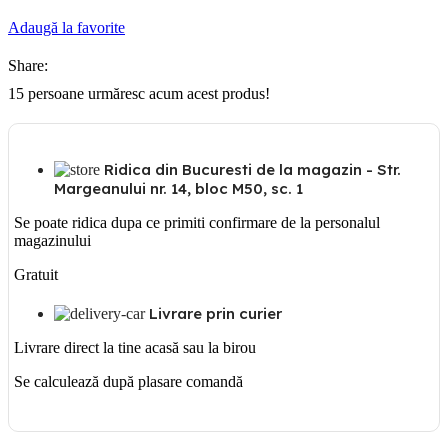
CHORUS
PRIZA
Adaugă la favorite
SUKO
2M
Share:
16A
GW
15
persoane urmăresc acum acest produs!
10241
Ridica din Bucuresti de la magazin - Str.
Margeanului nr. 14, bloc M50, sc. 1
Se poate ridica dupa ce primiti confirmare de la personalul
magazinului
Gratuit
Livrare prin curier
Livrare direct la tine acasă sau la birou
Se calculează după plasare comandă