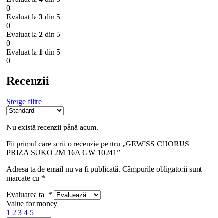
0
Evaluat la
3
din 5
0
Evaluat la
2
din 5
0
Evaluat la
1
din 5
0
Recenzii
Șterge filtre
Nu există recenzii până acum.
Fii primul care scrii o recenzie pentru „GEWISS CHORUS
PRIZA SUKO 2M 16A GW 10241”
Adresa ta de email nu va fi publicată.
Câmpurile obligatorii sunt
marcate cu
*
Evaluarea ta
*
Value for money
1
2
3
4
5