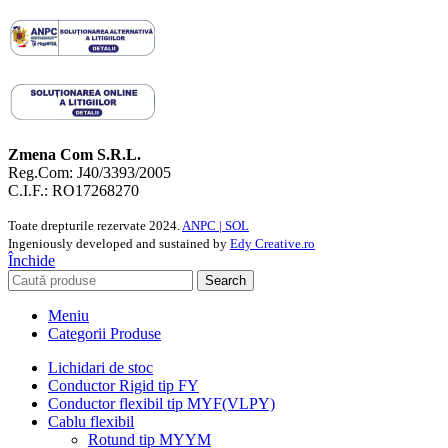
Zmena Com S.R.L.
Reg.Com: J40/3393/2005
C.I.F.: RO17268270
Toate drepturile rezervate
2024.
ANPC |
SOL
Ingeniously developed and sustained by
Edy Creative.ro
Închide
Search
Meniu
Categorii Produse
Lichidari de stoc
Conductor Rigid tip FY
Conductor flexibil tip MYF(VLPY)
Cablu flexibil
Rotund tip MYYM