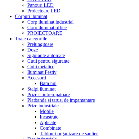
Panouri LED
Proiectoare LED
Corpuri iluminat
Corp iluminat industrial
Corp iluminat office
PROIECTOARE
Toate categoriile
Prelungitoare
Doze
Sigurante automate
Cutii pentru sigurante
Cutii metalice
Iluminat Festiv
Accesorii
Bara nul
Stalpi iluminat
Prize si intrerupatoare
Platbanda si tarusi de impamantare
Prize industriale
Mobile
Incastrate
Aplicate
Combinate
Tablouri organizare de santier