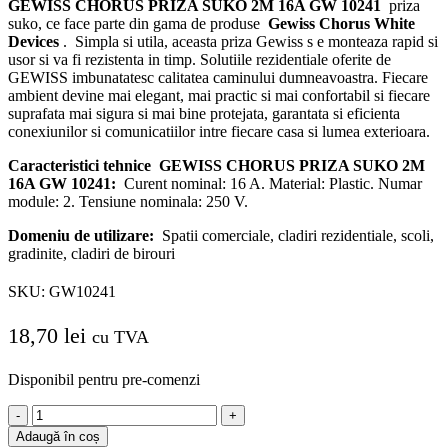
GEWISS CHORUS PRIZA SUKO 2M 16A GW 10241
priza
suko, ce face parte din gama de produse
Gewiss Chorus White
Devices
.
Simpla si utila, aceasta priza Gewiss s
e monteaza rapid si
usor si va fi rezistenta in timp.
Solutiile rezidentiale oferite de
GEWISS imbunatatesc calitatea caminului dumneavoastra.
Fiecare
ambient devine mai elegant, mai practic si mai confortabil si fiecare
suprafata mai sigura si mai bine protejata, garantata si eficienta
conexiunilor si comunicatiilor intre fiecare casa si lumea exterioara.
Caracteristici tehnice
GEWISS CHORUS PRIZA SUKO 2M
16A GW 10241:
Curent nominal: 16 A. Material: Plastic.
Numar
module: 2. Tensiune nominala: 250 V.
Domeniu de utilizare:
Spatii comerciale, cladiri rezidentiale, scoli,
gradinite, cladiri de birouri
SKU:
GW10241
18,70
lei
cu TVA
Disponibil pentru pre-comenzi
Cantitate
GEWISS
Adaugă în coș