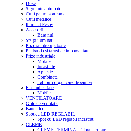
Doze
Sigurante automate
Cutii pentru sigurante
Cutii metalice
Iluminat Festiv
Accesorii
Bara nul
Stalpi iluminat
Prize si intrerupatoare
Platbanda si tarusi de impamantare
Prize industriale
Mobile
Incastrate
Aplicate
Combinate
Tablouri organizare de santier
Fise industriale
Mobile
VENTILATOARE
Grile de ventilatie
Banda led
Spot cu LED REGLABIL
Spot cu LED reglabil incastrat
CLEME
CLEME TERMINALE fara suruburi