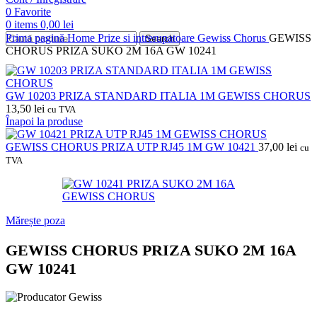
0
Favorite
0
items
0,00
lei
Prima pagină
Home
Prize si intrerupatoare
Gewiss
Chorus
GEWISS
Search
CHORUS PRIZA SUKO 2M 16A GW 10241
GW 10203 PRIZA STANDARD ITALIA 1M GEWISS CHORUS
13,50
lei
cu TVA
Înapoi la produse
GEWISS CHORUS PRIZA UTP RJ45 1M GW 10421
37,00
lei
cu
TVA
Mărește poza
GEWISS CHORUS PRIZA SUKO 2M 16A
GW 10241