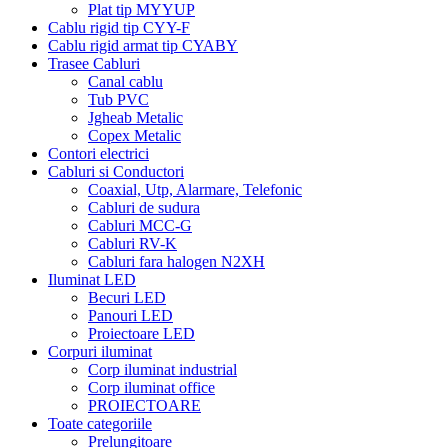
Plat tip MYYUP
Cablu rigid tip CYY-F
Cablu rigid armat tip CYABY
Trasee Cabluri
Canal cablu
Tub PVC
Jgheab Metalic
Copex Metalic
Contori electrici
Cabluri si Conductori
Coaxial, Utp, Alarmare, Telefonic
Cabluri de sudura
Cabluri MCC-G
Cabluri RV-K
Cabluri fara halogen N2XH
Iluminat LED
Becuri LED
Panouri LED
Proiectoare LED
Corpuri iluminat
Corp iluminat industrial
Corp iluminat office
PROIECTOARE
Toate categoriile
Prelungitoare