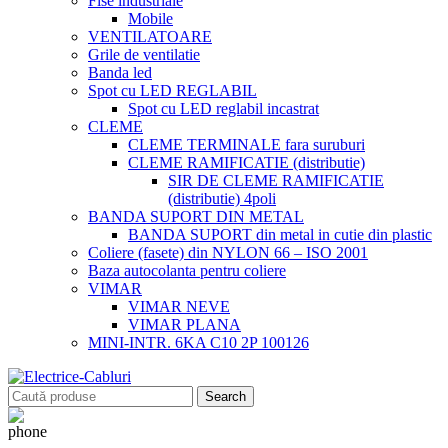
Fise industriale
Mobile
VENTILATOARE
Grile de ventilatie
Banda led
Spot cu LED REGLABIL
Spot cu LED reglabil incastrat
CLEME
CLEME TERMINALE fara suruburi
CLEME RAMIFICATIE (distributie)
SIR DE CLEME RAMIFICATIE
(distributie) 4poli
BANDA SUPORT DIN METAL
BANDA SUPORT din metal in cutie din plastic
Coliere (fasete) din NYLON 66 – ISO 2001
Baza autocolanta pentru coliere
VIMAR
VIMAR NEVE
VIMAR PLANA
MINI-INTR. 6KA C10 2P 100126
Search