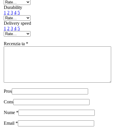
Durability
1
2
3
4
5
Delivery speed
1
2
3
4
5
Recenzia ta
*
Pros
Cons
Nume
*
Email
*