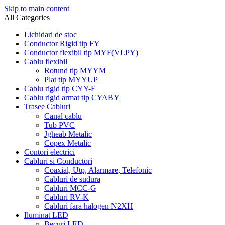
Skip to main content
All Categories
Lichidari de stoc
Conductor Rigid tip FY
Conductor flexibil tip MYF(VLPY)
Cablu flexibil
Rotund tip MYYM
Plat tip MYYUP
Cablu rigid tip CYY-F
Cablu rigid armat tip CYABY
Trasee Cabluri
Canal cablu
Tub PVC
Jgheab Metalic
Copex Metalic
Contori electrici
Cabluri si Conductori
Coaxial, Utp, Alarmare, Telefonic
Cabluri de sudura
Cabluri MCC-G
Cabluri RV-K
Cabluri fara halogen N2XH
Iluminat LED
Becuri LED