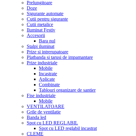
Prelungitoare
Doze
Sigurante automate
Cutii pentru sigurante
Cutii metalice
Iluminat Festiv
Accesorii
Bara nul
Stalpi iluminat
Prize si intrerupatoare
Platbanda si tarusi de impamantare
Prize industriale
Mobile
Incastrate
Aplicate
Combinate
Tablouri organizare de santier
Fise industriale
Mobile
VENTILATOARE
Grile de ventilatie
Banda led
Spot cu LED REGLABIL
Spot cu LED reglabil incastrat
CLEME