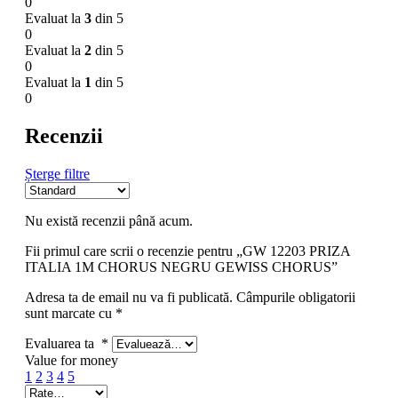
0
Evaluat la
3
din 5
0
Evaluat la
2
din 5
0
Evaluat la
1
din 5
0
Recenzii
Șterge filtre
Nu există recenzii până acum.
Fii primul care scrii o recenzie pentru „GW 12203 PRIZA
ITALIA 1M CHORUS NEGRU GEWISS CHORUS”
Adresa ta de email nu va fi publicată.
Câmpurile obligatorii
sunt marcate cu
*
Evaluarea ta
*
Value for money
1
2
3
4
5