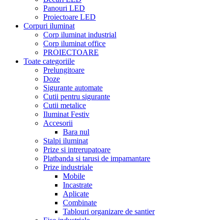
Panouri LED
Proiectoare LED
Corpuri iluminat
Corp iluminat industrial
Corp iluminat office
PROIECTOARE
Toate categoriile
Prelungitoare
Doze
Sigurante automate
Cutii pentru sigurante
Cutii metalice
Iluminat Festiv
Accesorii
Bara nul
Stalpi iluminat
Prize si intrerupatoare
Platbanda si tarusi de impamantare
Prize industriale
Mobile
Incastrate
Aplicate
Combinate
Tablouri organizare de santier