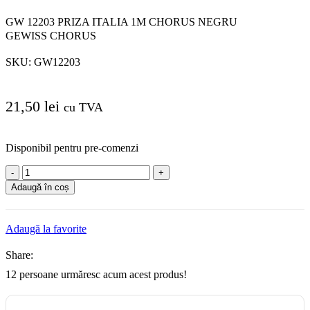
GW 12203 PRIZA ITALIA 1M CHORUS NEGRU
GEWISS CHORUS
SKU:
GW12203
21,50
lei
cu TVA
Disponibil pentru pre-comenzi
Cantitate
GW
Adaugă în coș
12203
PRIZA
ITALIA
Adaugă la favorite
1M
CHORUS
Share:
NEGRU
GEWISS
12
persoane urmăresc acum acest produs!
CHORUS