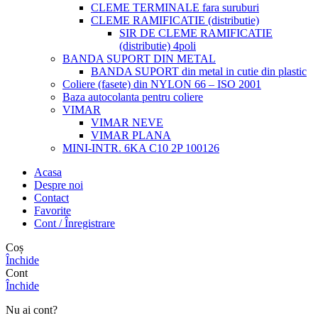
CLEME TERMINALE fara suruburi
CLEME RAMIFICATIE (distributie)
SIR DE CLEME RAMIFICATIE
(distributie) 4poli
BANDA SUPORT DIN METAL
BANDA SUPORT din metal in cutie din plastic
Coliere (fasete) din NYLON 66 – ISO 2001
Baza autocolanta pentru coliere
VIMAR
VIMAR NEVE
VIMAR PLANA
MINI-INTR. 6KA C10 2P 100126
Acasa
Despre noi
Contact
Favorite
Cont / Înregistrare
Coș
Închide
Cont
Închide
Nu ai cont?