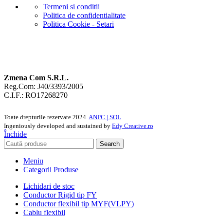
Termeni si conditii
Politica de confidentialitate
Politica Cookie - Setari
Zmena Com S.R.L.
Reg.Com: J40/3393/2005
C.I.F.: RO17268270
Toate drepturile rezervate
2024.
ANPC |
SOL
Ingeniously developed and sustained by
Edy Creative.ro
Închide
Search
Meniu
Categorii Produse
Lichidari de stoc
Conductor Rigid tip FY
Conductor flexibil tip MYF(VLPY)
Cablu flexibil