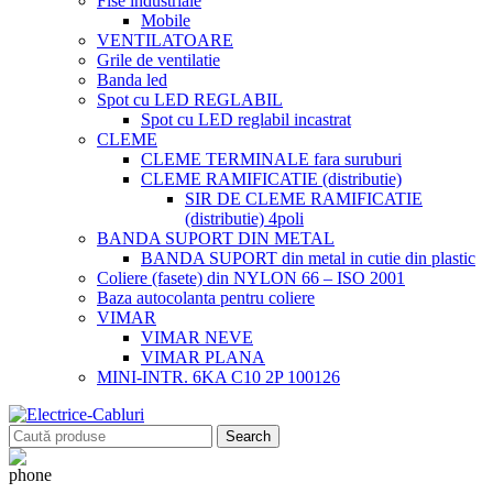
Fise industriale
Mobile
VENTILATOARE
Grile de ventilatie
Banda led
Spot cu LED REGLABIL
Spot cu LED reglabil incastrat
CLEME
CLEME TERMINALE fara suruburi
CLEME RAMIFICATIE (distributie)
SIR DE CLEME RAMIFICATIE
(distributie) 4poli
BANDA SUPORT DIN METAL
BANDA SUPORT din metal in cutie din plastic
Coliere (fasete) din NYLON 66 – ISO 2001
Baza autocolanta pentru coliere
VIMAR
VIMAR NEVE
VIMAR PLANA
MINI-INTR. 6KA C10 2P 100126
Search