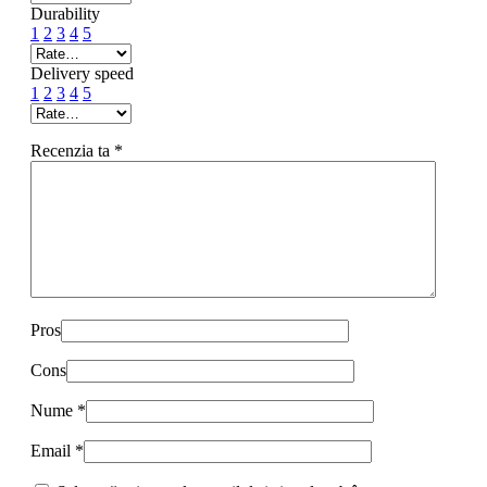
Durability
1
2
3
4
5
Delivery speed
1
2
3
4
5
Recenzia ta
*
Pros
Cons
Nume
*
Email
*