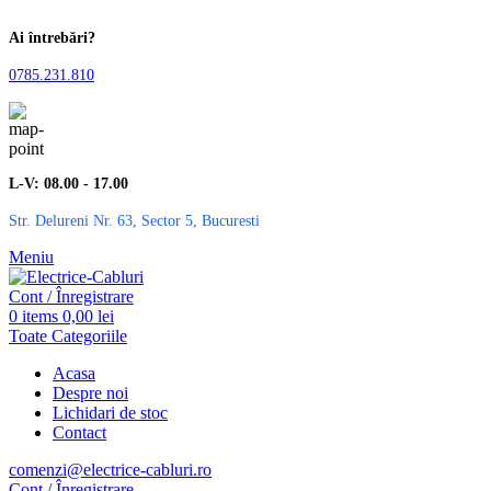
Ai întrebări?
0785.231.810
L-V: 08.00 - 17.00
Str. Delureni Nr. 63, Sector 5, Bucuresti
Meniu
Cont / Înregistrare
0
items
0,00
lei
Toate Categoriile
Acasa
Despre noi
Lichidari de stoc
Contact
comenzi@electrice-cabluri.ro
Cont / Înregistrare