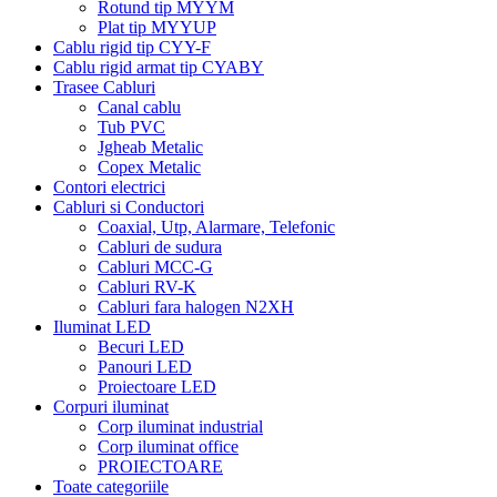
Rotund tip MYYM
Plat tip MYYUP
Cablu rigid tip CYY-F
Cablu rigid armat tip CYABY
Trasee Cabluri
Canal cablu
Tub PVC
Jgheab Metalic
Copex Metalic
Contori electrici
Cabluri si Conductori
Coaxial, Utp, Alarmare, Telefonic
Cabluri de sudura
Cabluri MCC-G
Cabluri RV-K
Cabluri fara halogen N2XH
Iluminat LED
Becuri LED
Panouri LED
Proiectoare LED
Corpuri iluminat
Corp iluminat industrial
Corp iluminat office
PROIECTOARE
Toate categoriile