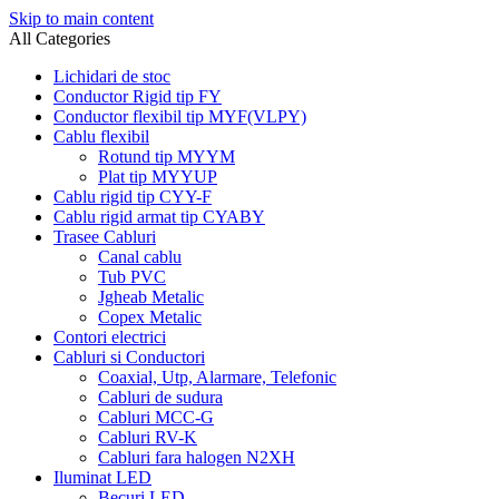
Skip to main content
All Categories
Lichidari de stoc
Conductor Rigid tip FY
Conductor flexibil tip MYF(VLPY)
Cablu flexibil
Rotund tip MYYM
Plat tip MYYUP
Cablu rigid tip CYY-F
Cablu rigid armat tip CYABY
Trasee Cabluri
Canal cablu
Tub PVC
Jgheab Metalic
Copex Metalic
Contori electrici
Cabluri si Conductori
Coaxial, Utp, Alarmare, Telefonic
Cabluri de sudura
Cabluri MCC-G
Cabluri RV-K
Cabluri fara halogen N2XH
Iluminat LED
Becuri LED