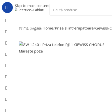
Skip to main content
Acasa
Despre Noi
Lichidari De Stoc
Toate Categoriile
Prima pagină
Home
Prize si intrerupatoare
Gewiss
C
Mărește poza