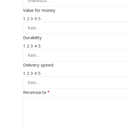
Value for money
1
2
3
4
5
Durability
1
2
3
4
5
Delivery speed
1
2
3
4
5
*
Recenzia ta