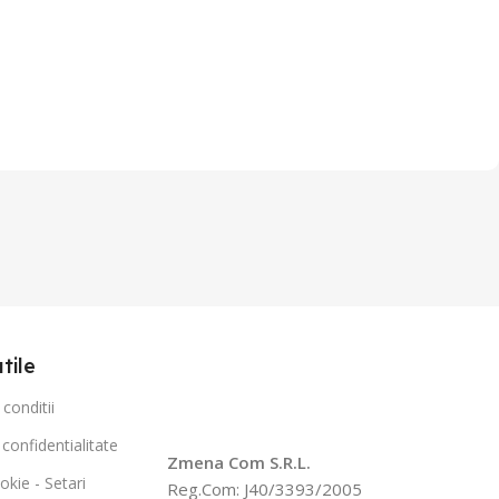
utile
conditii
 confidentialitate
Zmena Com S.R.L.
okie - Setari
Reg.Com: J40/3393/2005