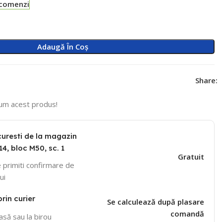
-comenzi
Adaugă În Coș
Share:
um acest produs!
curesti de la magazin
14, bloc M50, sc. 1
Gratuit
 primiti confirmare de
ui
prin curier
Se calculează după plasare
comandă
casă sau la birou