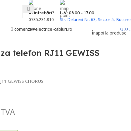
Ai întrebări?
L-V: 08.00 - 17.00
0785.231.810
Str. Delureni Nr. 63, Sector 5, Bucures
comenzi@electrice-cabluri.ro
Cont / Înregistrare
0,00
L
Înapoi la produse
iza telefon RJ11 GEWISS
 RJ11 GEWISS CHORUS
 TVA