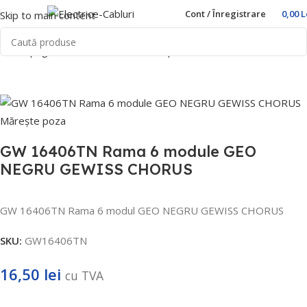
Cont / Înregistrare
0,00
L
Skip to main content
Prima pagină
Home
Prize si intrerupatoare
Gewiss
Chorus
Mărește poza
GW 16406TN Rama 6 module GEO
NEGRU GEWISS CHORUS
GW 16406TN Rama 6 modul GEO NEGRU GEWISS CHORUS
SKU:
GW16406TN
16,50
lei
cu TVA