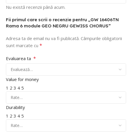
Nu există recenzii până acum.
Fii primul care scrii o recenzie pentru „GW 16406TN
Rama 6 module GEO NEGRU GEWISS CHORUS”
Adresa ta de email nu va fi publicată.
Câmpurile obligatorii
*
sunt marcate cu
*
Evaluarea ta
Value for money
1
2
3
4
5
Durability
1
2
3
4
5