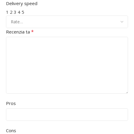
Delivery speed
1
2
3
4
5
*
Recenzia ta
Pros
Cons