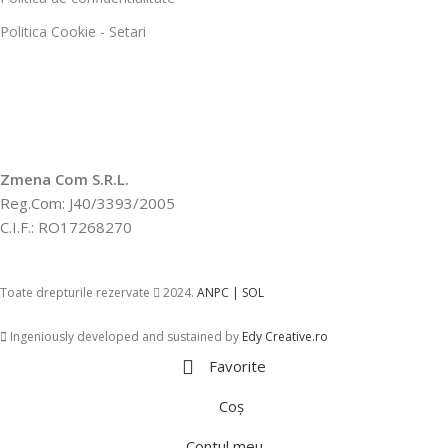
Politica Cookie - Setari
Zmena Com S.R.L.
Reg.Com: J40/3393/2005
C.I.F.: RO17268270
Toate drepturile rezervate
2024.
ANPC |
SOL
Ingeniously developed and sustained by
Edy Creative.ro
Favorite
Coș
Contul meu