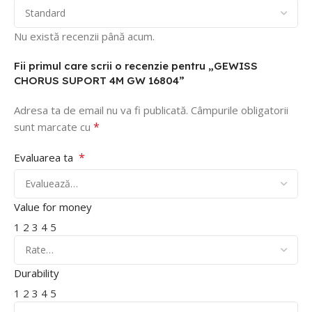
Nu există recenzii până acum.
Fii primul care scrii o recenzie pentru „GEWISS
CHORUS SUPORT 4M GW 16804”
Adresa ta de email nu va fi publicată.
Câmpurile obligatorii
*
sunt marcate cu
*
Evaluarea ta
Value for money
1
2
3
4
5
Durability
1
2
3
4
5