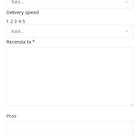
Delivery speed
1
2
3
4
5
*
Recenzia ta
Pros