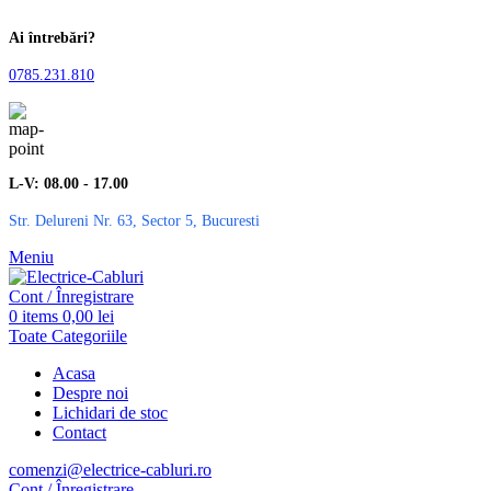
Ai întrebări?
0785.231.810
L-V: 08.00 - 17.00
Str. Delureni Nr. 63, Sector 5, Bucuresti
Meniu
Cont / Înregistrare
0
items
0,00
lei
Toate Categoriile
Acasa
Despre noi
Lichidari de stoc
Contact
comenzi@electrice-cabluri.ro
Cont / Înregistrare