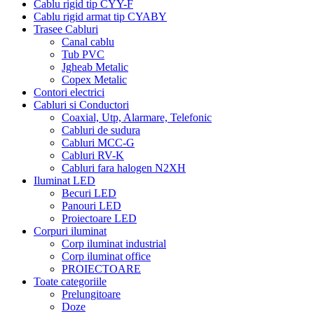
Cablu rigid tip CYY-F
Cablu rigid armat tip CYABY
Trasee Cabluri
Canal cablu
Tub PVC
Jgheab Metalic
Copex Metalic
Contori electrici
Cabluri si Conductori
Coaxial, Utp, Alarmare, Telefonic
Cabluri de sudura
Cabluri MCC-G
Cabluri RV-K
Cabluri fara halogen N2XH
Iluminat LED
Becuri LED
Panouri LED
Proiectoare LED
Corpuri iluminat
Corp iluminat industrial
Corp iluminat office
PROIECTOARE
Toate categoriile
Prelungitoare
Doze