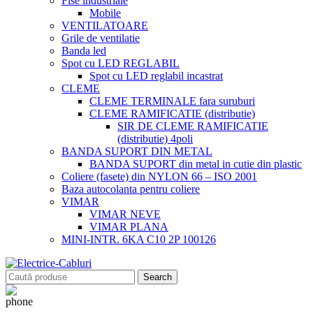
Fise industriale
Mobile
VENTILATOARE
Grile de ventilatie
Banda led
Spot cu LED REGLABIL
Spot cu LED reglabil incastrat
CLEME
CLEME TERMINALE fara suruburi
CLEME RAMIFICATIE (distributie)
SIR DE CLEME RAMIFICATIE
(distributie) 4poli
BANDA SUPORT DIN METAL
BANDA SUPORT din metal in cutie din plastic
Coliere (fasete) din NYLON 66 – ISO 2001
Baza autocolanta pentru coliere
VIMAR
VIMAR NEVE
VIMAR PLANA
MINI-INTR. 6KA C10 2P 100126
Search