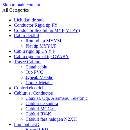
Skip to main content
All Categories
Lichidari de stoc
Conductor Rigid tip FY
Conductor flexibil tip MYF(VLPY)
Cablu flexibil
Rotund tip MYYM
Plat tip MYYUP
Cablu rigid tip CYY-F
Cablu rigid armat tip CYABY
Trasee Cabluri
Canal cablu
Tub PVC
Jgheab Metalic
Copex Metalic
Contori electrici
Cabluri si Conductori
Coaxial, Utp, Alarmare, Telefonic
Cabluri de sudura
Cabluri MCC-G
Cabluri RV-K
Cabluri fara halogen N2XH
Iluminat LED
Becuri LED