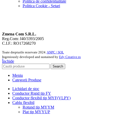
Politica de confidentialitate
Politica Cookie - Setari
Zmena Com S.R.L.
Reg.Com: J40/3393/2005
C.I.F.: RO17268270
Toate drepturile rezervate
2024.
ANPC |
SOL
Ingeniously developed and sustained by
Edy Creative.ro
Închide
Search
Meniu
Categorii Produse
Lichidari de stoc
Conductor Rigid tip FY
Conductor flexibil tip MYF(VLPY)
Cablu flexibil
Rotund tip MYYM
Plat tip MYYUP