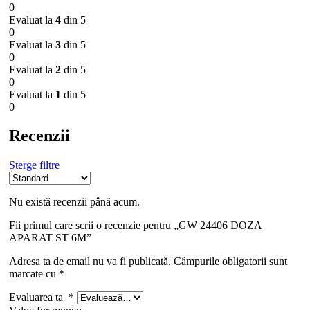
0
Evaluat la
4
din 5
0
Evaluat la
3
din 5
0
Evaluat la
2
din 5
0
Evaluat la
1
din 5
0
Recenzii
Șterge filtre
Nu există recenzii până acum.
Fii primul care scrii o recenzie pentru „GW 24406 DOZA
APARAT ST 6M”
Adresa ta de email nu va fi publicată.
Câmpurile obligatorii sunt
marcate cu
*
Evaluarea ta
*