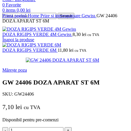
0
Favorite
0
items
0,00
lei
Prima pagină
Home
Prize si intrerupatoare
Gewiss
GW 24406
Search
DOZA APARAT ST 6M
DOZA RIGIPS VERDE 4M Gewiss
8,30
lei
cu TVA
Înapoi la produse
DOZA RIGIPS VERDE 6M
11,80
lei
cu TVA
Mărește poza
GW 24406 DOZA APARAT ST 6M
SKU:
GW24406
7,10
lei
cu TVA
Disponibil pentru pre-comenzi
Cantitate