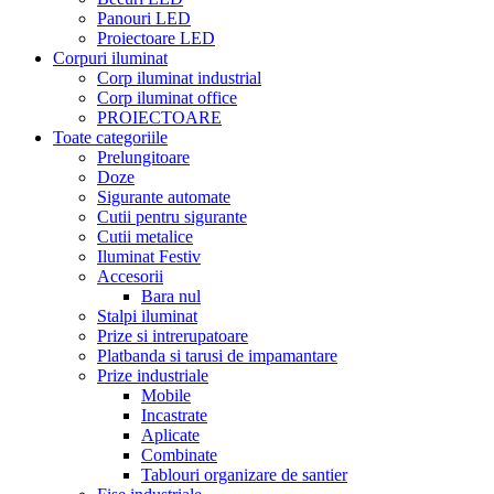
Panouri LED
Proiectoare LED
Corpuri iluminat
Corp iluminat industrial
Corp iluminat office
PROIECTOARE
Toate categoriile
Prelungitoare
Doze
Sigurante automate
Cutii pentru sigurante
Cutii metalice
Iluminat Festiv
Accesorii
Bara nul
Stalpi iluminat
Prize si intrerupatoare
Platbanda si tarusi de impamantare
Prize industriale
Mobile
Incastrate
Aplicate
Combinate
Tablouri organizare de santier