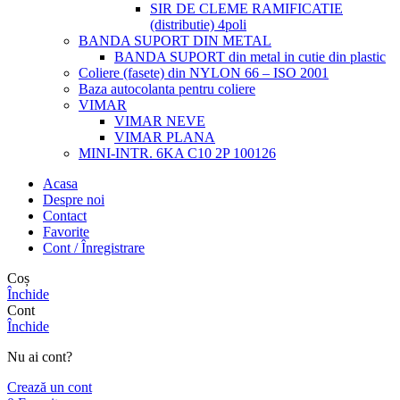
SIR DE CLEME RAMIFICATIE
(distributie) 4poli
BANDA SUPORT DIN METAL
BANDA SUPORT din metal in cutie din plastic
Coliere (fasete) din NYLON 66 – ISO 2001
Baza autocolanta pentru coliere
VIMAR
VIMAR NEVE
VIMAR PLANA
MINI-INTR. 6KA C10 2P 100126
Acasa
Despre noi
Contact
Favorite
Cont / Înregistrare
Coș
Închide
Cont
Închide
Nu ai cont?
Crează un cont