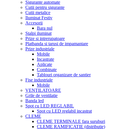
Sigurante automate
Cutii pentru sigurante
Cutii metalice
Iluminat Festiv
Accesorii
Bara nul
Stalpi iluminat
Prize si intrerupatoare
Platbanda si tarusi de impamantare
Prize industriale
Mobile
Incastrate
Aplicate
Combinate
Tablouri organizare de santier
Fise industriale
Mobile
VENTILATOARE
Grile de ventilatie
Banda led
Spot cu LED REGLABIL
Spot cu LED reglabil incastrat
CLEME
CLEME TERMINALE fara suruburi
CLEME RAMIFICATIE (distributie)