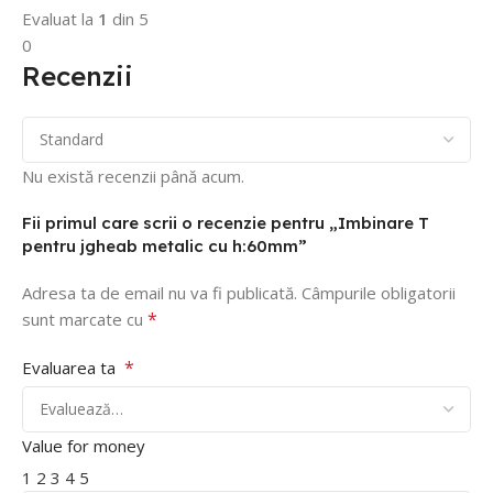
Evaluat la
1
din 5
0
Recenzii
Nu există recenzii până acum.
Fii primul care scrii o recenzie pentru „Imbinare T
pentru jgheab metalic cu h:60mm”
Adresa ta de email nu va fi publicată.
Câmpurile obligatorii
*
sunt marcate cu
*
Evaluarea ta
Value for money
1
2
3
4
5