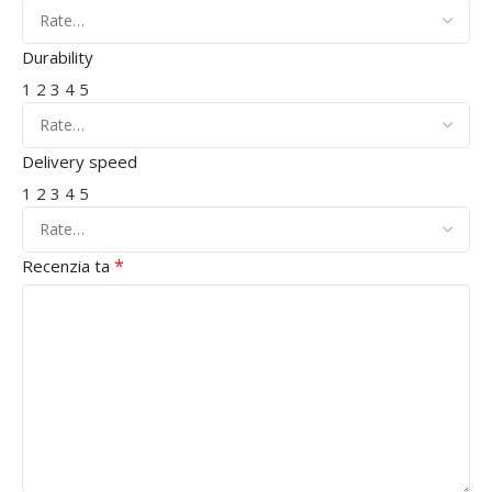
Durability
1
2
3
4
5
Delivery speed
1
2
3
4
5
*
Recenzia ta