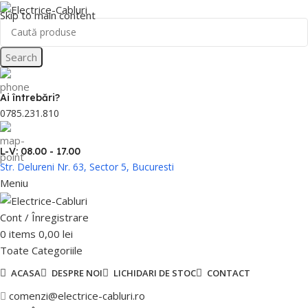
Skip to main content
Search
Ai întrebări?
0785.231.810
L-V: 08.00 - 17.00
Str. Delureni Nr. 63, Sector 5, Bucuresti
Meniu
Cont / Înregistrare
0
items
0,00
lei
Toate Categoriile
ACASA
DESPRE NOI
LICHIDARI DE STOC
CONTACT
comenzi@electrice-cabluri.ro