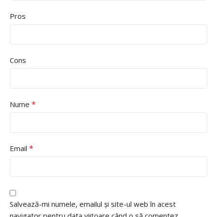
Pros
Cons
*
Nume
*
Email
Salvează-mi numele, emailul și site-ul web în acest
navigator pentru data viitoare când o să comentez.