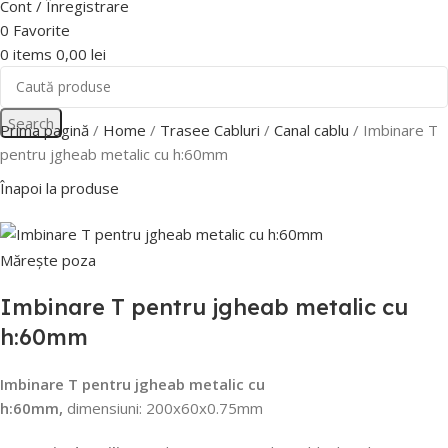
Cont / Înregistrare
0
Favorite
0
items
0,00
lei
Search
Prima pagină
Home
Trasee Cabluri
Canal cablu
Imbinare T
pentru jgheab metalic cu h:60mm
Înapoi la produse
Mărește poza
Imbinare T pentru jgheab metalic cu
h:60mm
Imbinare T pentru jgheab metalic cu
h:60mm,
d
imensiuni: 200x60x0.75mm