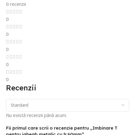
0 recenzii
0
0
0
0
0
Recenzii
Nu există recenzii până acum.
Fii primul care scrii o recenzie pentru „Imbinare T
pentru jgheab metalic cu h:60mm”