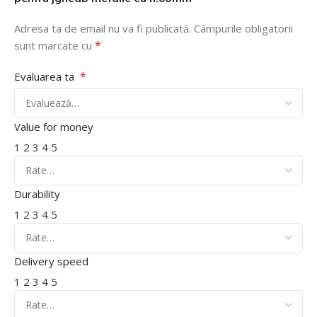
Adresa ta de email nu va fi publicată.
Câmpurile obligatorii
*
sunt marcate cu
*
Evaluarea ta
Value for money
1
2
3
4
5
Durability
1
2
3
4
5
Delivery speed
1
2
3
4
5