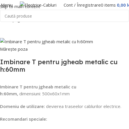
Meniu
Cont / Înregistrare
0
items
0,00
l
Skip to main content
Prima pagină
Home
Trasee Cabluri
Canal cablu
Mărește poza
Imbinare T pentru jgheab metalic cu
h:60mm
Imbinare T pentru jgheab metalic cu
h:60mm,
d
imensiuni: 500x60x1mm
Domeniu de utilizare:
devierea traseelor cablurilor electrice.
Recomandari speciale: