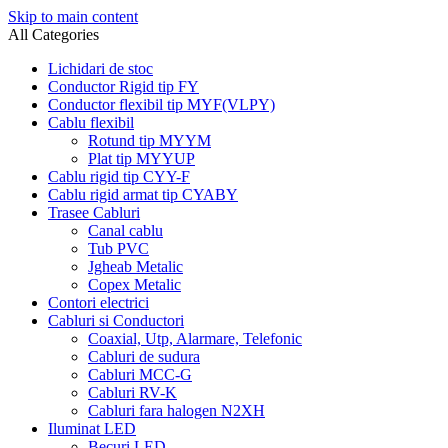
Skip to main content
All Categories
Lichidari de stoc
Conductor Rigid tip FY
Conductor flexibil tip MYF(VLPY)
Cablu flexibil
Rotund tip MYYM
Plat tip MYYUP
Cablu rigid tip CYY-F
Cablu rigid armat tip CYABY
Trasee Cabluri
Canal cablu
Tub PVC
Jgheab Metalic
Copex Metalic
Contori electrici
Cabluri si Conductori
Coaxial, Utp, Alarmare, Telefonic
Cabluri de sudura
Cabluri MCC-G
Cabluri RV-K
Cabluri fara halogen N2XH
Iluminat LED
Becuri LED