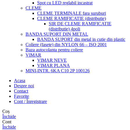
Spot cu LED reglabil incastrat
CLEME
CLEME TERMINALE fara suruburi
CLEME RAMIFICATIE (distributie)
SIR DE CLEME RAMIFICATIE
(distributie) 4poli
BANDA SUPORT DIN METAL
BANDA SUPORT din metal in cutie din plastic
Coliere (fasete) din NYLON 66 – ISO 2001
Baza autocolanta pentru coliere
VIMAR
VIMAR NEVE
VIMAR PLANA
MINI-INTR. 6KA C10 2P 100126
Acasa
Despre noi
Contact
Favorite
Cont / Înregistrare
Coș
Închide
Cont
Închide