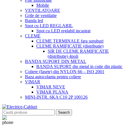
Fise industriale
Mobile
VENTILATOARE
Grile de ventilatie
Banda led
Spot cu LED REGLABIL
Spot cu LED reglabil incastrat
CLEME
CLEME TERMINALE fara suruburi
CLEME RAMIFICATIE (distributie)
SIR DE CLEME RAMIFICATIE
(distributie) 4poli
BANDA SUPORT DIN METAL
BANDA SUPORT din metal in cutie din plastic
Coliere (fasete) din NYLON 66 – ISO 2001
Baza autocolanta pentru coliere
VIMAR
VIMAR NEVE
VIMAR PLANA
MINI-INTR. 6KA C10 2P 100126
Search