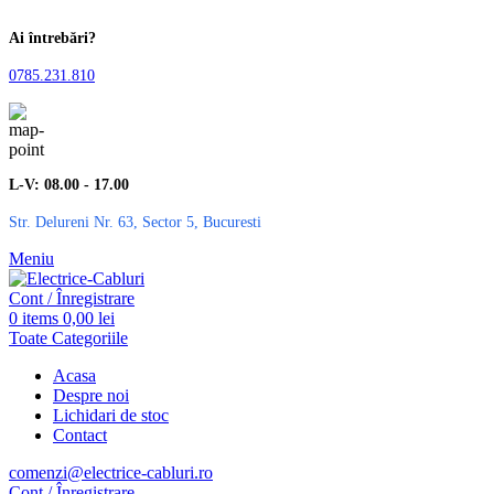
Ai întrebări?
0785.231.810
L-V: 08.00 - 17.00
Str. Delureni Nr. 63, Sector 5, Bucuresti
Meniu
Cont / Înregistrare
0
items
0,00
lei
Toate Categoriile
Acasa
Despre noi
Lichidari de stoc
Contact
comenzi@electrice-cabluri.ro
Cont / Înregistrare