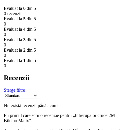
Evaluat la
0
din 5
0 recenzii
Evaluat la
5
din 5
0
Evaluat la
4
din 5
0
Evaluat la
3
din 5
0
Evaluat la
2
din 5
0
Evaluat la
1
din 5
0
Recenzii
Șterge filtre
Nu există recenzii până acum.
Fii primul care scrii o recenzie pentru „Intrerupator cruce 2M
Bticino Matix”