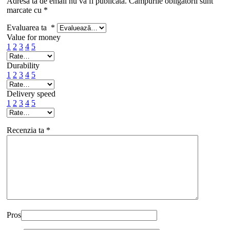
Adresa ta de email nu va fi publicată.
Câmpurile obligatorii sunt
marcate cu
*
Evaluarea ta
*
Value for money
1
2
3
4
5
Durability
1
2
3
4
5
Delivery speed
1
2
3
4
5
Recenzia ta
*
Pros