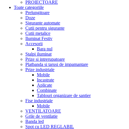
PROIECTOARE
Toate categoriile
Prelungitoare
Doze
Sigurante automate
Cutii pentru sigurante
Cutii metalice
Iluminat Festiv
Accesorii
Bara nul
Stalpi iluminat
Prize si intrerupatoare
Platbanda si tarusi de impamantare
Prize industriale
Mobile
Incastrate
Aplicate
Combinate
Tablouri organizare de santier
Fise industriale
Mobile
VENTILATOARE
Grile de ventilatie
Banda led
Spot cu LED REGLABIL