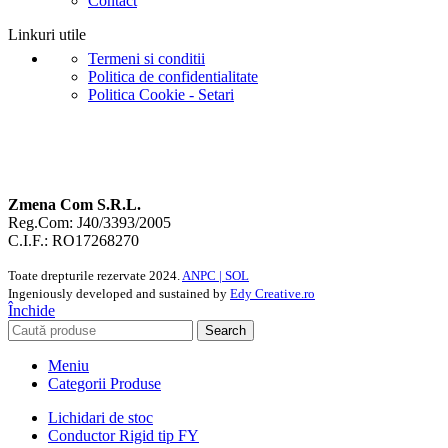
Contact
Linkuri utile
Termeni si conditii
Politica de confidentialitate
Politica Cookie - Setari
Zmena Com S.R.L.
Reg.Com: J40/3393/2005
C.I.F.: RO17268270
Toate drepturile rezervate
2024.
ANPC |
SOL
Ingeniously developed and sustained by
Edy Creative.ro
Închide
Search
Meniu
Categorii Produse
Lichidari de stoc
Conductor Rigid tip FY