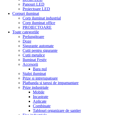
Panouri LED
Proiectoare LED
Corpuri iluminat
Corp iluminat industrial
Corp iluminat office
PROIECTOARE
Toate categoriile
Prelungitoare
Doze
Sigurante automate
Cutii pentru sigurante
Cutii metalice
Iluminat Festiv
Accesorii
Bara nul
Stalpi iluminat
Prize si intrerupatoare
Platbanda si tarusi de impamantare
Prize industriale
Mobile
Incastrate
Aplicate
Combinate
Tablouri organizare de santier