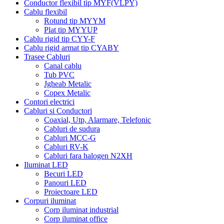
Conductor flexibil tip MYF(VLPY)
Cablu flexibil
Rotund tip MYYM
Plat tip MYYUP
Cablu rigid tip CYY-F
Cablu rigid armat tip CYABY
Trasee Cabluri
Canal cablu
Tub PVC
Jgheab Metalic
Copex Metalic
Contori electrici
Cabluri si Conductori
Coaxial, Utp, Alarmare, Telefonic
Cabluri de sudura
Cabluri MCC-G
Cabluri RV-K
Cabluri fara halogen N2XH
Iluminat LED
Becuri LED
Panouri LED
Proiectoare LED
Corpuri iluminat
Corp iluminat industrial
Corp iluminat office