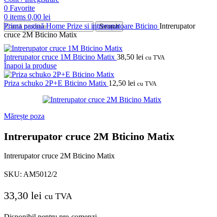
0
Favorite
0
items
0,00
lei
Prima pagină
Home
Prize si intrerupatoare
Bticino
Intrerupator
Search
cruce 2M Bticino Matix
Intrerupator cruce 1M Bticino Matix
38,50
lei
cu TVA
Înapoi la produse
Priza schuko 2P+E Bticino Matix
12,50
lei
cu TVA
Mărește poza
Intrerupator cruce 2M Bticino Matix
Intrerupator cruce 2M Bticino Matix
SKU:
AM5012/2
33,30
lei
cu TVA
Disponibil pentru pre-comenzi