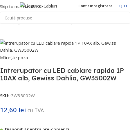
Cont / Înregistrare
0,00
L
Skip to main content
Prima pagină
Home
Prize si intrerupatoare
Gewiss
Dahlia
Mărește poza
Intrerupator cu LED cablare rapida 1P
10AX alb, Gewiss Dahlia, GW35002W
SKU:
GW35002W
12,60
lei
cu TVA
Disponibil pentru pre-comenzi