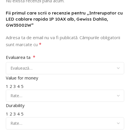
Nu există recenzii până acum.
Fii primul care scrii o recenzie pentru „Intrerupator cu
LED cablare rapida 1P 10AX alb, Gewiss Dahlia,
GW35002W”
Adresa ta de email nu va fi publicată.
Câmpurile obligatorii
*
sunt marcate cu
*
Evaluarea ta
Value for money
1
2
3
4
5
Durability
1
2
3
4
5