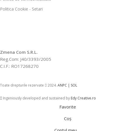
Politica Cookie - Setari
Zmena Com S.R.L.
Reg.Com: J40/3393/2005
C.I.F.: RO17268270
Toate drepturile rezervate
2024.
ANPC |
SOL
Ingeniously developed and sustained by
Edy Creative.ro
Favorite
Coș
Contul meu