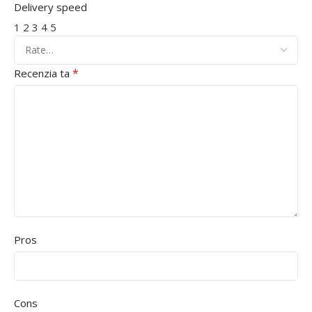
Delivery speed
1
2
3
4
5
*
Recenzia ta
Pros
Cons