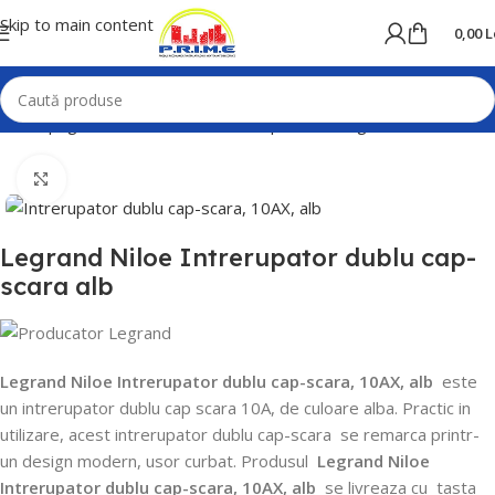
Skip to main content
0,00
L
Prima pagină
Home
Prize si intrerupatoare
Legrand
Niloe
Mărește poza
Legrand Niloe Intrerupator dublu cap-
scara alb
Legrand Niloe Intrerupator dublu cap-scara, 10AX, alb
este
un intrerupator dublu cap scara 10A, de culoare alba.
Practic in
utilizare, acest intrerupator dublu cap-scara
se remarca printr-
un design modern, usor curbat.
Produsul
Legrand Niloe
Intrerupator dublu cap-scara, 10AX, alb
se livreaza cu
tasta