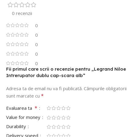
0 recenzii
0
0
0
0
0
Fii primul care scrii o recenzie pentru „Legrand Niloe
Intrerupator dublu cap-scara alb”
Adresa ta de email nu va fi publicată.
Câmpurile obligatorii
*
sunt marcate cu
*
Evaluarea ta
Value for money
Durability
Delivery speed