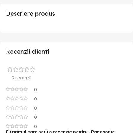
Descriere produs
Recenzii clienti
0 recenzii
0
0
0
0
0
Fii primul care scrii o recenzie pentru „Panasonic