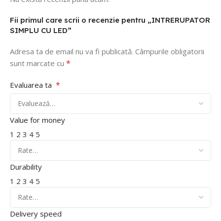
Fii primul care scrii o recenzie pentru „INTRERUPATOR
SIMPLU CU LED”
Adresa ta de email nu va fi publicată.
Câmpurile obligatorii
*
sunt marcate cu
*
Evaluarea ta
Value for money
1
2
3
4
5
Durability
1
2
3
4
5
Delivery speed