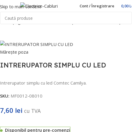
Cont / Înregistrare
0,00
L
Skip to main content
Prima pagină
Home
Prize si intrerupatoare
Comtec
Camilya
Mărește poza
INTRERUPATOR SIMPLU CU LED
Intrerupator simplu cu led Comtec Camilya.
SKU:
MF0012-08010
7,60
lei
cu TVA
Disponibil pentru pre-comenzi