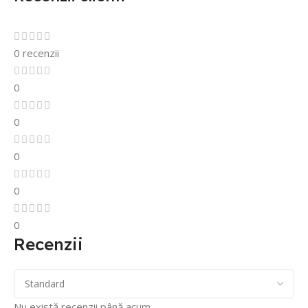
0 recenzii
0
0
0
0
0
Recenzii
Nu există recenzii până acum.