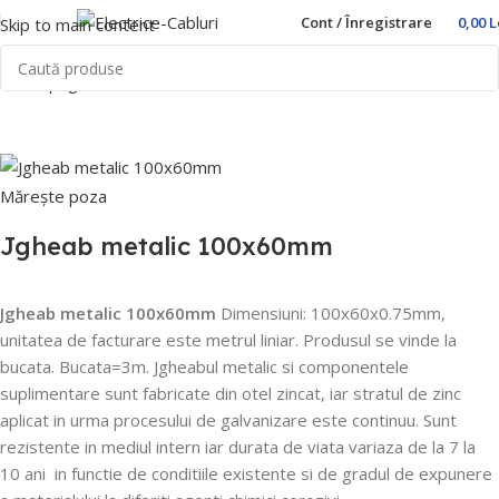
Cont / Înregistrare
0,00
L
Skip to main content
Prima pagină
Home
Trasee Cabluri
Canal cablu
Mărește poza
Jgheab metalic 100x60mm
Jgheab metalic 100x60mm
Dimensiuni: 100x60x0.75mm,
u
nitatea de facturare este metrul liniar. Produsul se vinde la
bucata. Bucata=3m.
Jgheabul metalic si componentele
suplimentare sunt fabricate din otel zincat, iar stratul de zinc
aplicat in urma procesului de galvanizare este continuu.
Sunt
rezistente in mediul intern iar durata de viata variaza de la 7 la
10 ani
in functie de conditiile existente si de gradul de expunere