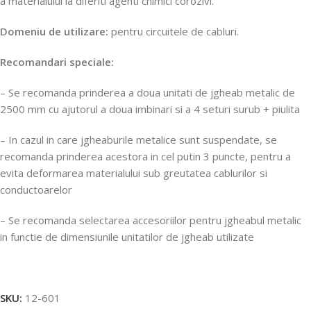
a materialului la diferiti agenti chimici corozivi.
Domeniu de utilizare:
pentru circuitele de cabluri.
Recomandari speciale:
– Se recomanda prinderea a doua unitati de jgheab metalic de
2500 mm cu ajutorul a doua imbinari si a 4 seturi surub + piulita
– In cazul in care jgheaburile metalice sunt suspendate, se
recomanda prinderea acestora in cel putin 3 puncte, pentru a
evita deformarea materialului sub greutatea cablurilor si
conductoarelor
– Se recomanda selectarea accesoriilor pentru jgheabul metalic
in functie de dimensiunile unitatilor de jgheab utilizate
SKU:
12-601