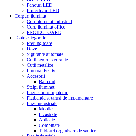
Panouri LED
Proiectoare LED
Corpuri iluminat
Corp iluminat industrial
Corp iluminat office
PROIECTOARE
Toate categoriile
Prelungitoare
Doze
Sigurante automate
Cutii pentru sigurante
Cutii metalice
Iluminat Festiv
Accesorii
Bara nul
Stalpi iluminat
Prize si intrerupatoare
Platbanda si tarusi de impamantare
Prize industriale
Mobile
Incastrate
Aplicate
Combinate
Tablouri organizare de santier