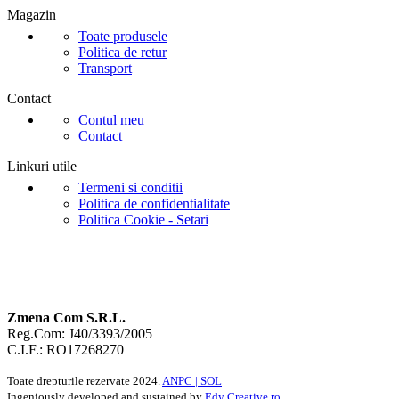
Magazin
Toate produsele
Politica de retur
Transport
Contact
Contul meu
Contact
Linkuri utile
Termeni si conditii
Politica de confidentialitate
Politica Cookie - Setari
Zmena Com S.R.L.
Reg.Com: J40/3393/2005
C.I.F.: RO17268270
Toate drepturile rezervate
2024.
ANPC |
SOL
Ingeniously developed and sustained by
Edy Creative.ro