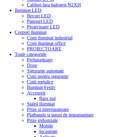
Cabluri fara halogen N2XH
Iluminat LED
Becuri LED
Panouri LED
Proiectoare LED
Corpuri iluminat
Corp iluminat industrial
Corp iluminat office
PROIECTOARE
Toate categoriile
Prelungitoare
Doze
Sigurante automate
Cutii pentru sigurante
Cutii metalice
Iluminat Festiv
Accesorii
Bara nul
Stalpi iluminat
Prize si intrerupatoare
Platbanda si tarusi de impamantare
Prize industriale
Mobile
Incastrate
Aplicate