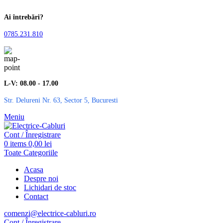
Ai întrebări?
0785.231.810
L-V: 08.00 - 17.00
Str. Delureni Nr. 63, Sector 5, Bucuresti
Meniu
Cont / Înregistrare
0
items
0,00
lei
Toate Categoriile
Acasa
Despre noi
Lichidari de stoc
Contact
comenzi@electrice-cabluri.ro
Cont / Înregistrare