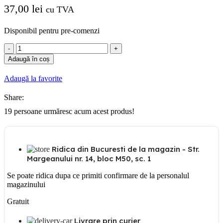
37,00
lei
cu TVA
Disponibil pentru pre-comenzi
Cantitate
Legrand
Adaugă în coș
Bloc
Multipriza
Adaugă la favorite
6x2p+T
standard
Share:
fara
cordon.
19
persoane urmăresc acum acest produs!
Ridica din Bucuresti de la magazin - Str.
Margeanului nr. 14, bloc M50, sc. 1
Se poate ridica dupa ce primiti confirmare de la personalul
magazinului
Gratuit
Livrare prin curier