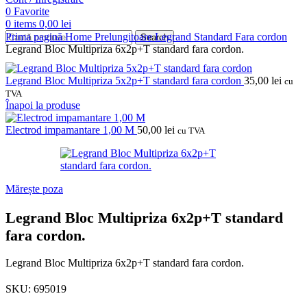
0
Favorite
0
items
0,00
lei
Prima pagină
Home
Prelungitoare
Legrand
Standard
Fara cordon
Search
Legrand Bloc Multipriza 6x2p+T standard fara cordon.
Legrand Bloc Multipriza 5x2p+T standard fara cordon
35,00
lei
cu
TVA
Înapoi la produse
Electrod impamantare 1,00 M
50,00
lei
cu TVA
Mărește poza
Legrand Bloc Multipriza 6x2p+T standard
fara cordon.
Legrand Bloc Multipriza 6x2p+T standard fara cordon.
SKU:
695019