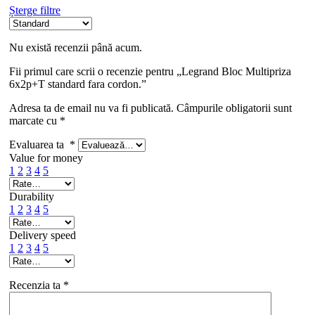
Șterge filtre
Nu există recenzii până acum.
Fii primul care scrii o recenzie pentru „Legrand Bloc Multipriza
6x2p+T standard fara cordon.”
Adresa ta de email nu va fi publicată.
Câmpurile obligatorii sunt
marcate cu
*
Evaluarea ta
*
Value for money
1
2
3
4
5
Durability
1
2
3
4
5
Delivery speed
1
2
3
4
5
Recenzia ta
*