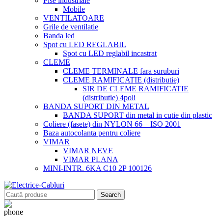
Fise industriale
Mobile
VENTILATOARE
Grile de ventilatie
Banda led
Spot cu LED REGLABIL
Spot cu LED reglabil incastrat
CLEME
CLEME TERMINALE fara suruburi
CLEME RAMIFICATIE (distributie)
SIR DE CLEME RAMIFICATIE
(distributie) 4poli
BANDA SUPORT DIN METAL
BANDA SUPORT din metal in cutie din plastic
Coliere (fasete) din NYLON 66 – ISO 2001
Baza autocolanta pentru coliere
VIMAR
VIMAR NEVE
VIMAR PLANA
MINI-INTR. 6KA C10 2P 100126
Search