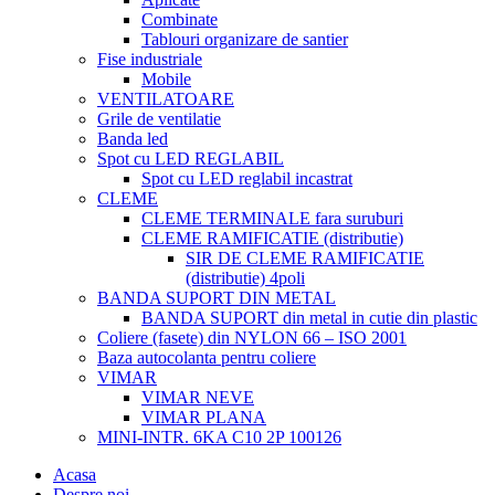
Combinate
Tablouri organizare de santier
Fise industriale
Mobile
VENTILATOARE
Grile de ventilatie
Banda led
Spot cu LED REGLABIL
Spot cu LED reglabil incastrat
CLEME
CLEME TERMINALE fara suruburi
CLEME RAMIFICATIE (distributie)
SIR DE CLEME RAMIFICATIE
(distributie) 4poli
BANDA SUPORT DIN METAL
BANDA SUPORT din metal in cutie din plastic
Coliere (fasete) din NYLON 66 – ISO 2001
Baza autocolanta pentru coliere
VIMAR
VIMAR NEVE
VIMAR PLANA
MINI-INTR. 6KA C10 2P 100126
Acasa
Despre noi