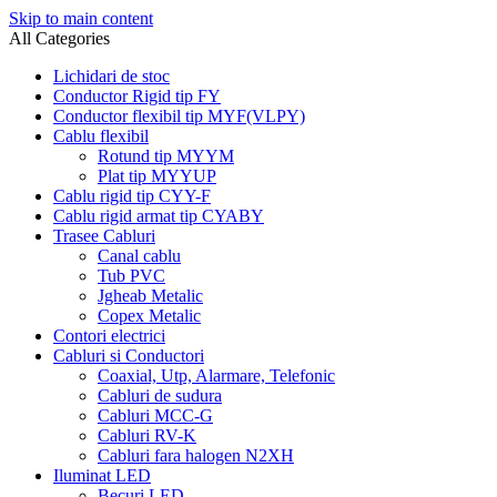
Skip to main content
All Categories
Lichidari de stoc
Conductor Rigid tip FY
Conductor flexibil tip MYF(VLPY)
Cablu flexibil
Rotund tip MYYM
Plat tip MYYUP
Cablu rigid tip CYY-F
Cablu rigid armat tip CYABY
Trasee Cabluri
Canal cablu
Tub PVC
Jgheab Metalic
Copex Metalic
Contori electrici
Cabluri si Conductori
Coaxial, Utp, Alarmare, Telefonic
Cabluri de sudura
Cabluri MCC-G
Cabluri RV-K
Cabluri fara halogen N2XH
Iluminat LED
Becuri LED