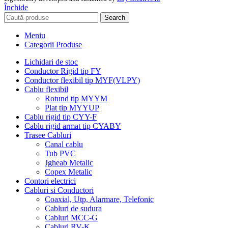
Închide
Search
Meniu
Categorii Produse
Lichidari de stoc
Conductor Rigid tip FY
Conductor flexibil tip MYF(VLPY)
Cablu flexibil
Rotund tip MYYM
Plat tip MYYUP
Cablu rigid tip CYY-F
Cablu rigid armat tip CYABY
Trasee Cabluri
Canal cablu
Tub PVC
Jgheab Metalic
Copex Metalic
Contori electrici
Cabluri si Conductori
Coaxial, Utp, Alarmare, Telefonic
Cabluri de sudura
Cabluri MCC-G
Cabluri RV-K