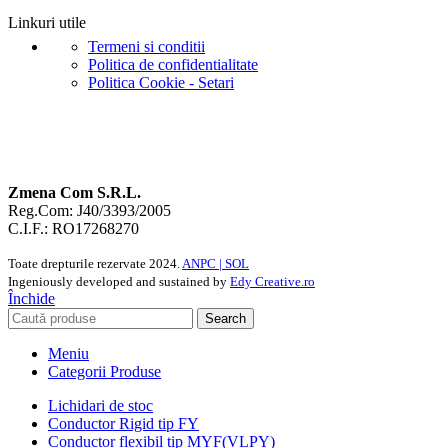
Linkuri utile
Termeni si conditii
Politica de confidentialitate
Politica Cookie - Setari
Zmena Com S.R.L.
Reg.Com: J40/3393/2005
C.I.F.: RO17268270
Toate drepturile rezervate
2024.
ANPC |
SOL
Ingeniously developed and sustained by
Edy Creative.ro
Închide
Search
Meniu
Categorii Produse
Lichidari de stoc
Conductor Rigid tip FY
Conductor flexibil tip MYF(VLPY)