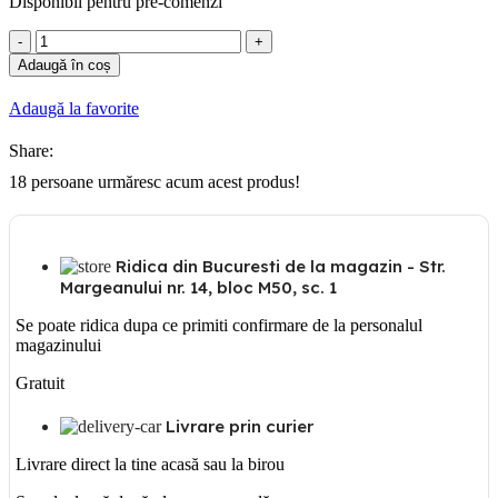
Disponibil pentru pre-comenzi
Cantitate
Legrand
Adaugă în coș
Mosaic-
Rama
Adaugă la favorite
Alba
5
Share:
Mod
18
persoane urmăresc acum acest produs!
Ridica din Bucuresti de la magazin - Str.
Margeanului nr. 14, bloc M50, sc. 1
Se poate ridica dupa ce primiti confirmare de la personalul
magazinului
Gratuit
Livrare prin curier
Livrare direct la tine acasă sau la birou