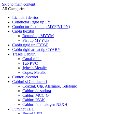
Skip to main content
All Categories
Lichidari de stoc
Conductor Rigid tip FY
Conductor flexibil tip MYF(VLPY)
Cablu flexibil
Rotund tip MYYM
Plat tip MYYUP
Cablu rigid tip CYY-F
Cablu rigid armat tip CYABY
Trasee Cabluri
Canal cablu
Tub PVC
Jgheab Metalic
Copex Metalic
Contori electrici
Cabluri si Conductori
Coaxial, Utp, Alarmare, Telefonic
Cabluri de sudura
Cabluri MCC-G
Cabluri RV-K
Cabluri fara halogen N2XH
Iluminat LED
Becuri LED