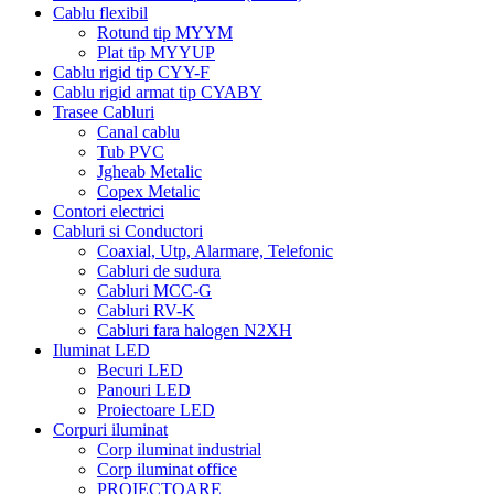
Cablu flexibil
Rotund tip MYYM
Plat tip MYYUP
Cablu rigid tip CYY-F
Cablu rigid armat tip CYABY
Trasee Cabluri
Canal cablu
Tub PVC
Jgheab Metalic
Copex Metalic
Contori electrici
Cabluri si Conductori
Coaxial, Utp, Alarmare, Telefonic
Cabluri de sudura
Cabluri MCC-G
Cabluri RV-K
Cabluri fara halogen N2XH
Iluminat LED
Becuri LED
Panouri LED
Proiectoare LED
Corpuri iluminat
Corp iluminat industrial
Corp iluminat office
PROIECTOARE