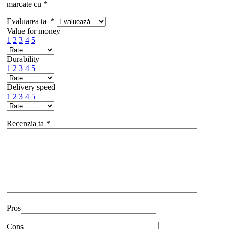
marcate cu
*
Evaluarea ta
*
Value for money
1
2
3
4
5
Durability
1
2
3
4
5
Delivery speed
1
2
3
4
5
Recenzia ta
*
Pros
Cons