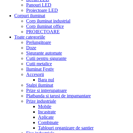
Panouri LED
Proiectoare LED
Corpuri iluminat
Corp iluminat industrial
Corp iluminat office
PROIECTOARE
Toate categoriile
Prelungitoare
Doze
Sigurante automate
Cutii pentru sigurante
Cutii metalice
Iluminat Festiv
Accesorii
Bara nul
Stalpi iluminat
Prize si intrerupatoare
Platbanda si tarusi de impamantare
Prize industriale
Mobile
Incastrate
Aplicate
Combinate
Tablouri organizare de santier