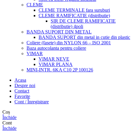
CLEME
CLEME TERMINALE fara suruburi
CLEME RAMIFICATIE (distributie)
SIR DE CLEME RAMIFICATIE
(distributie) 4poli
BANDA SUPORT DIN METAL
BANDA SUPORT din metal in cutie din plastic
Coliere (fasete) din NYLON 66 – ISO 2001
Baza autocolanta pentru coliere
VIMAR
VIMAR NEVE
VIMAR PLANA
MINI-INTR. 6KA C10 2P 100126
Acasa
Despre noi
Contact
Favorite
Cont / Înregistrare
Coș
Închide
Cont
Închide