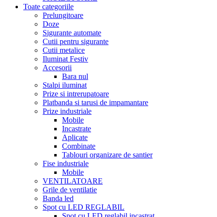
Toate categoriile
Prelungitoare
Doze
Sigurante automate
Cutii pentru sigurante
Cutii metalice
Iluminat Festiv
Accesorii
Bara nul
Stalpi iluminat
Prize si intrerupatoare
Platbanda si tarusi de impamantare
Prize industriale
Mobile
Incastrate
Aplicate
Combinate
Tablouri organizare de santier
Fise industriale
Mobile
VENTILATOARE
Grile de ventilatie
Banda led
Spot cu LED REGLABIL
Spot cu LED reglabil incastrat