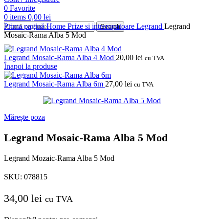
0
Favorite
0
items
0,00
lei
Prima pagină
Home
Prize si intrerupatoare
Legrand
Legrand
Search
Mosaic-Rama Alba 5 Mod
Legrand Mosaic-Rama Alba 4 Mod
20,00
lei
cu TVA
Înapoi la produse
Legrand Mosaic-Rama Alba 6m
27,00
lei
cu TVA
Mărește poza
Legrand Mosaic-Rama Alba 5 Mod
Legrand Mozaic-Rama Alba 5 Mod
SKU:
078815
34,00
lei
cu TVA