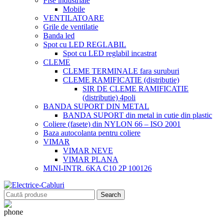
Fise industriale
Mobile
VENTILATOARE
Grile de ventilatie
Banda led
Spot cu LED REGLABIL
Spot cu LED reglabil incastrat
CLEME
CLEME TERMINALE fara suruburi
CLEME RAMIFICATIE (distributie)
SIR DE CLEME RAMIFICATIE
(distributie) 4poli
BANDA SUPORT DIN METAL
BANDA SUPORT din metal in cutie din plastic
Coliere (fasete) din NYLON 66 – ISO 2001
Baza autocolanta pentru coliere
VIMAR
VIMAR NEVE
VIMAR PLANA
MINI-INTR. 6KA C10 2P 100126
Search