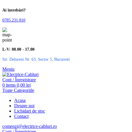
Ai întrebări?
0785.231.810
L-V: 08.00 - 17.00
Str. Delureni Nr. 63, Sector 5, Bucuresti
Meniu
Cont / Înregistrare
0
items
0,00
lei
Toate Categoriile
Acasa
Despre noi
Lichidari de stoc
Contact
comenzi@electrice-cabluri.ro
Cont / Înregistrare