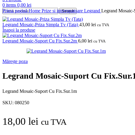
0
items
0,00
lei
Prima pagină
Home
Prize si intrerupatoare
Legrand
Legrand Mosaic-
Search
Legrand Mosaic-Priza Simpla Tv (Tata)
43,00
lei
cu TVA
Înapoi la produse
Legrand Mosaic-Suport Cu Fix.Sur.2m
6,00
lei
cu TVA
Mărește poza
Legrand Mosaic-Suport Cu Fix.Sur
Legrand Mosaic-Suport Cu Fix.Sur.1m
SKU:
080250
18,00
lei
cu TVA