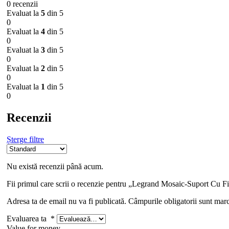
0 recenzii
Evaluat la
5
din 5
0
Evaluat la
4
din 5
0
Evaluat la
3
din 5
0
Evaluat la
2
din 5
0
Evaluat la
1
din 5
0
Recenzii
Șterge filtre
Nu există recenzii până acum.
Fii primul care scrii o recenzie pentru „Legrand Mosaic-Suport Cu F
Adresa ta de email nu va fi publicată.
Câmpurile obligatorii sunt mar
Evaluarea ta
*
Value for money