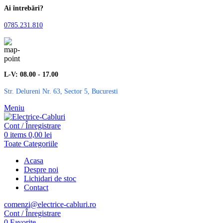
Ai întrebări?
0785.231.810
L-V: 08.00 - 17.00
Str. Delureni Nr. 63, Sector 5, Bucuresti
Meniu
Cont / Înregistrare
0
items
0,00
lei
Toate Categoriile
Acasa
Despre noi
Lichidari de stoc
Contact
comenzi@electrice-cabluri.ro
Cont / Înregistrare
0
Favorite