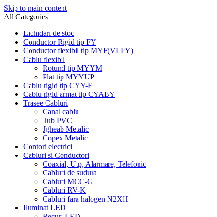
Skip to main content
All Categories
Lichidari de stoc
Conductor Rigid tip FY
Conductor flexibil tip MYF(VLPY)
Cablu flexibil
Rotund tip MYYM
Plat tip MYYUP
Cablu rigid tip CYY-F
Cablu rigid armat tip CYABY
Trasee Cabluri
Canal cablu
Tub PVC
Jgheab Metalic
Copex Metalic
Contori electrici
Cabluri si Conductori
Coaxial, Utp, Alarmare, Telefonic
Cabluri de sudura
Cabluri MCC-G
Cabluri RV-K
Cabluri fara halogen N2XH
Iluminat LED
Becuri LED