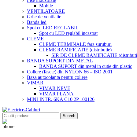
Fise industriale
Mobile
VENTILATOARE
Grile de ventilatie
Banda led
Spot cu LED REGLABIL
Spot cu LED reglabil incastrat
CLEME
CLEME TERMINALE fara suruburi
CLEME RAMIFICATIE (distributie)
SIR DE CLEME RAMIFICATIE (distributie
BANDA SUPORT DIN METAL
BANDA SUPORT din metal in cutie din plastic
Coliere (fasete) din NYLON 66 – ISO 2001
Baza autocolanta pentru coliere
VIMAR
VIMAR NEVE
VIMAR PLANA
MINI-INTR. 6KA C10 2P 100126
Search