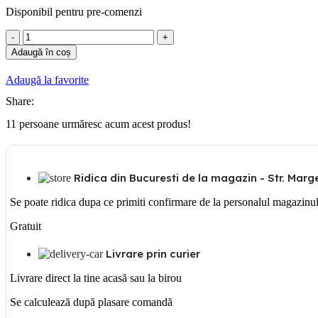
Disponibil pentru pre-comenzi
Cantitate
Legrand
Adaugă în coș
Mosaic-
Suport
Adaugă la favorite
Cu
Fix.Sur.1m
Share:
11
persoane urmăresc acum acest produs!
Ridica din Bucuresti de la magazin - Str. Margea
Se poate ridica dupa ce primiti confirmare de la personalul magazinu
Gratuit
Livrare prin curier
Livrare direct la tine acasă sau la birou
Se calculează după plasare comandă