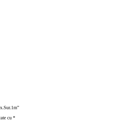
ix.Sur.1m”
cate cu
*