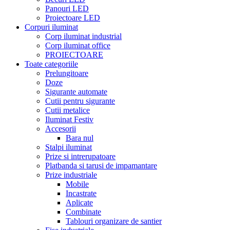
Panouri LED
Proiectoare LED
Corpuri iluminat
Corp iluminat industrial
Corp iluminat office
PROIECTOARE
Toate categoriile
Prelungitoare
Doze
Sigurante automate
Cutii pentru sigurante
Cutii metalice
Iluminat Festiv
Accesorii
Bara nul
Stalpi iluminat
Prize si intrerupatoare
Platbanda si tarusi de impamantare
Prize industriale
Mobile
Incastrate
Aplicate
Combinate
Tablouri organizare de santier