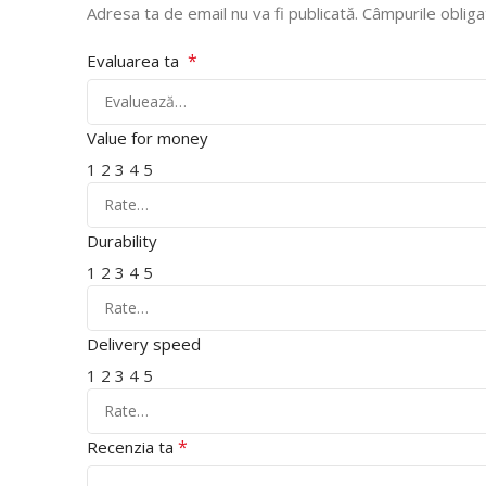
Adresa ta de email nu va fi publicată.
Câmpurile obliga
*
Evaluarea ta
Value for money
1
2
3
4
5
Durability
1
2
3
4
5
Delivery speed
1
2
3
4
5
*
Recenzia ta