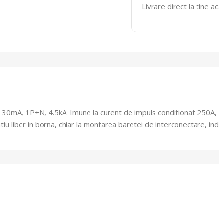
Livrare direct la tine a
5A 30mA, 1P+N, 4.5kA.
Imune la curent de impuls conditionat 250A, c
tiu liber in borna, chiar la montarea baretei de interconectare, in