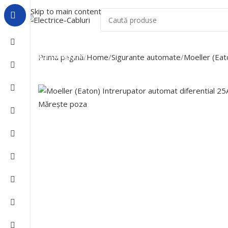
Skip to main content
Acasa
Despre Noi
Lichidari De Stoc
Toate Categoriile
Prima pagină
Home
Sigurante automate
Moeller (Eat
Mărește poza