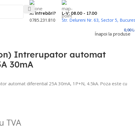
Ai întrebări?
L-V: 08.00 - 17.00
0785.231.810
Str. Delureni Nr. 63, Sector 5, Bucures
comenzi@electrice-cabluri.ro
Cont / Înregistrare
0,00
L
Înapoi la produse
on) Intrerupator automat
25A 30mA
ator automat diferential 25A 30mA, 1P+N, 4.5kA.
Poza este cu
u TVA