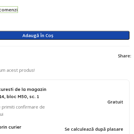
-comenzi
Adaugă În Coș
Share:
um acest produs!
curesti de la magazin
14, bloc M50, sc. 1
Gratuit
 primiti confirmare de
ui
prin curier
Se calculează după plasare