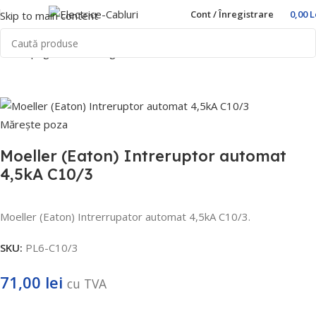
Cont / Înregistrare
0,00
L
Skip to main content
Prima pagină
Home
Sigurante automate
Moeller (Eaton)
Mărește poza
Moeller (Eaton) Intreruptor automat
4,5kA C10/3
Moeller (Eaton) Intrerrupator automat 4,5kA C10/3.
SKU:
PL6-C10/3
71,00
lei
cu TVA