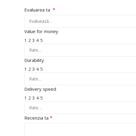
*
Evaluarea ta
Value for money
1
2
3
4
5
Durability
1
2
3
4
5
Delivery speed
1
2
3
4
5
*
Recenzia ta