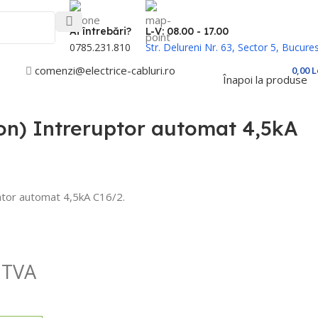
Ai întrebări?
L-V: 08.00 - 17.00
0785.231.810
Str. Delureni Nr. 63, Sector 5, Bucures
comenzi@electrice-cabluri.ro
Cont / Înregistrare
0,00
L
Înapoi la produse
on) Intreruptor automat 4,5kA
ator automat 4,5kA C16/2.
 TVA