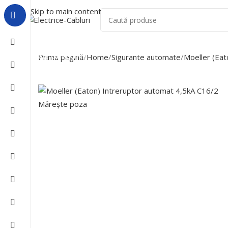
Skip to main content
Acasa
Despre Noi
Lichidari De Stoc
Toate Categoriile
Prima pagină
Home
Sigurante automate
Moeller (Eat
Mărește poza