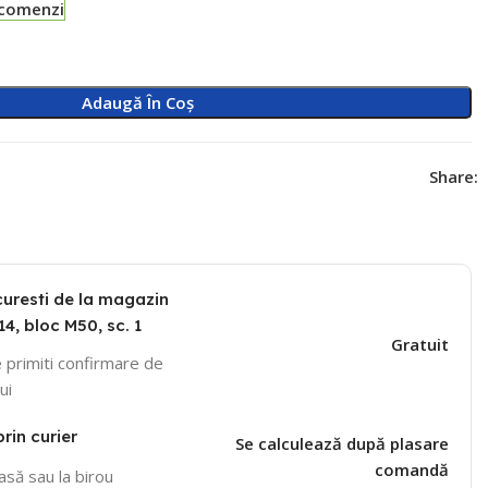
-comenzi
Adaugă În Coș
Share:
curesti de la magazin
14, bloc M50, sc. 1
Gratuit
 primiti confirmare de
ui
prin curier
Se calculează după plasare
comandă
casă sau la birou