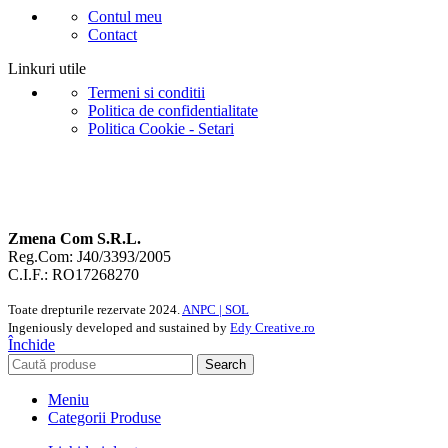
Contul meu
Contact
Linkuri utile
Termeni si conditii
Politica de confidentialitate
Politica Cookie - Setari
Zmena Com S.R.L.
Reg.Com: J40/3393/2005
C.I.F.: RO17268270
Toate drepturile rezervate
2024.
ANPC |
SOL
Ingeniously developed and sustained by
Edy Creative.ro
Închide
Search
Meniu
Categorii Produse