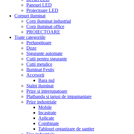
Panouri LED
Proiectoare LED
Corpuri iluminat
Corp iluminat industrial
Corp iluminat office
PROIECTOARE
Toate categoriile
Prelungitoare
Doze
Sigurante automate
Cutii pentru sigurante
Cutii metalice
Iluminat Festiv
Accesorii
Bara nul
Stalpi iluminat
Prize si intrerupatoare
Platbanda si tarusi de impamantare
Prize industriale
Mobile
Incastrate
Aplicate
Combinate
Tablouri organizare de santier