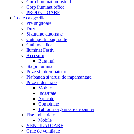
Corp iluminat industrial
Corp iluminat office
PROIECTOARE
Toate categoriile
Prelungitoare
Doze
Sigurante automate
Cutii pentru sigurante
Cutii metalice
Iluminat Festiv
Accesorii
Bara nul
Stalpi iluminat
Prize si intrerupatoare
Platbanda si tarusi de impamantare
Prize industriale
Mobile
Incastrate
Aplicate
Combinate
Tablouri organizare de santier
Fise industriale
Mobile
VENTILATOARE
Grile de ventilatie