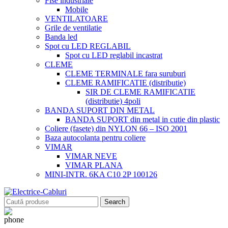
Fise industriale
Mobile
VENTILATOARE
Grile de ventilatie
Banda led
Spot cu LED REGLABIL
Spot cu LED reglabil incastrat
CLEME
CLEME TERMINALE fara suruburi
CLEME RAMIFICATIE (distributie)
SIR DE CLEME RAMIFICATIE
(distributie) 4poli
BANDA SUPORT DIN METAL
BANDA SUPORT din metal in cutie din plastic
Coliere (fasete) din NYLON 66 – ISO 2001
Baza autocolanta pentru coliere
VIMAR
VIMAR NEVE
VIMAR PLANA
MINI-INTR. 6KA C10 2P 100126
Search