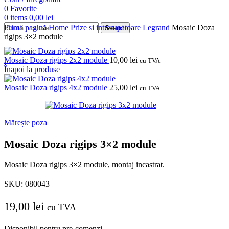
0
Favorite
0
items
0,00
lei
Prima pagină
Home
Prize si intrerupatoare
Legrand
Mosaic Doza
Search
rigips 3×2 module
Mosaic Doza rigips 2x2 module
10,00
lei
cu TVA
Înapoi la produse
Mosaic Doza rigips 4x2 module
25,00
lei
cu TVA
Mărește poza
Mosaic Doza rigips 3×2 module
Mosaic Doza rigips 3×2 module, montaj incastrat.
SKU:
080043
19,00
lei
cu TVA
Disponibil pentru pre-comenzi