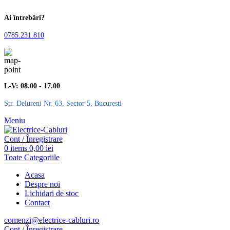
Ai întrebări?
0785.231.810
L-V: 08.00 - 17.00
Str. Delureni Nr. 63, Sector 5, Bucuresti
Meniu
Cont / Înregistrare
0
items
0,00
lei
Toate Categoriile
Acasa
Despre noi
Lichidari de stoc
Contact
comenzi@electrice-cabluri.ro
Cont / Înregistrare