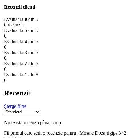
Recenzii clienti
Evaluat la
0
din 5
0 recenzii
Evaluat la
5
din 5
0
Evaluat la
4
din 5
0
Evaluat la
3
din 5
0
Evaluat la
2
din 5
0
Evaluat la
1
din 5
0
Recenzii
Șterge filtre
Nu există recenzii până acum.
Fii primul care scrii o recenzie pentru „Mosaic Doza rigips 3×2