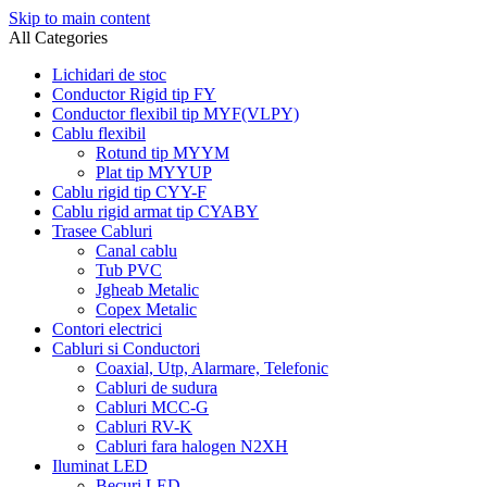
Skip to main content
All Categories
Lichidari de stoc
Conductor Rigid tip FY
Conductor flexibil tip MYF(VLPY)
Cablu flexibil
Rotund tip MYYM
Plat tip MYYUP
Cablu rigid tip CYY-F
Cablu rigid armat tip CYABY
Trasee Cabluri
Canal cablu
Tub PVC
Jgheab Metalic
Copex Metalic
Contori electrici
Cabluri si Conductori
Coaxial, Utp, Alarmare, Telefonic
Cabluri de sudura
Cabluri MCC-G
Cabluri RV-K
Cabluri fara halogen N2XH
Iluminat LED
Becuri LED