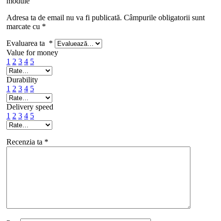
module”
Adresa ta de email nu va fi publicată.
Câmpurile obligatorii sunt
marcate cu
*
Evaluarea ta
*
Value for money
1
2
3
4
5
Durability
1
2
3
4
5
Delivery speed
1
2
3
4
5
Recenzia ta
*