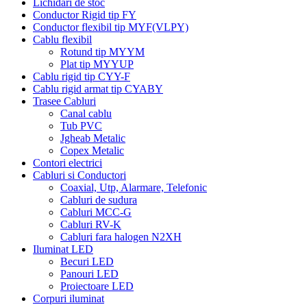
Lichidari de stoc
Conductor Rigid tip FY
Conductor flexibil tip MYF(VLPY)
Cablu flexibil
Rotund tip MYYM
Plat tip MYYUP
Cablu rigid tip CYY-F
Cablu rigid armat tip CYABY
Trasee Cabluri
Canal cablu
Tub PVC
Jgheab Metalic
Copex Metalic
Contori electrici
Cabluri si Conductori
Coaxial, Utp, Alarmare, Telefonic
Cabluri de sudura
Cabluri MCC-G
Cabluri RV-K
Cabluri fara halogen N2XH
Iluminat LED
Becuri LED
Panouri LED
Proiectoare LED
Corpuri iluminat