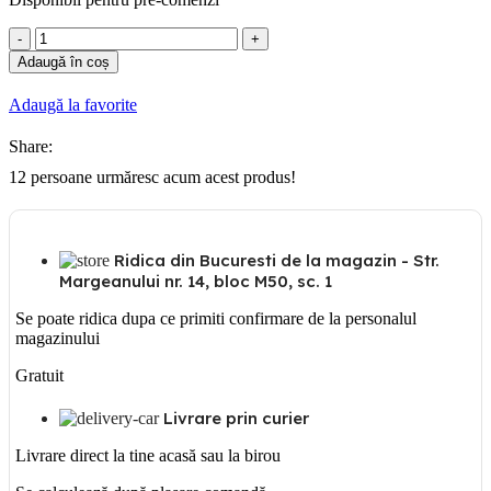
Cantitate
Mosaic
Adaugă în coș
Doza
rigips
Adaugă la favorite
3x2
module
Share:
12
persoane urmăresc acum acest produs!
Ridica din Bucuresti de la magazin - Str.
Margeanului nr. 14, bloc M50, sc. 1
Se poate ridica dupa ce primiti confirmare de la personalul
magazinului
Gratuit
Livrare prin curier
Livrare direct la tine acasă sau la birou