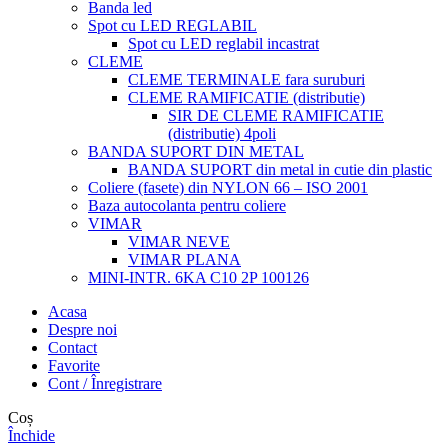
Banda led
Spot cu LED REGLABIL
Spot cu LED reglabil incastrat
CLEME
CLEME TERMINALE fara suruburi
CLEME RAMIFICATIE (distributie)
SIR DE CLEME RAMIFICATIE
(distributie) 4poli
BANDA SUPORT DIN METAL
BANDA SUPORT din metal in cutie din plastic
Coliere (fasete) din NYLON 66 – ISO 2001
Baza autocolanta pentru coliere
VIMAR
VIMAR NEVE
VIMAR PLANA
MINI-INTR. 6KA C10 2P 100126
Acasa
Despre noi
Contact
Favorite
Cont / Înregistrare
Coș
Închide