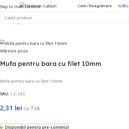
Cont / Înregistrare
0,00
L
Skip to main content
Prima pagină
Home
Accesorii
Mărește poza
Mufa pentru bara cu filet 10mm
Mufa pentru bara cu filet 10mm
SKU:
12-242
2,31
lei
cu TVA
Disponibil pentru pre-comenzi