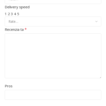
Delivery speed
1
2
3
4
5
*
Recenzia ta
Pros