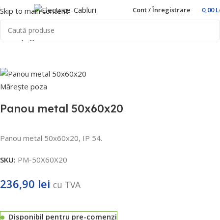
Cont / Înregistrare
0,00
L
Skip to main content
Prima pagină
Home
Cutii metalice
Mărește poza
Panou metal 50x60x20
Panou metal 50x60x20, IP 54.
SKU:
PM-50X60X20
236,90
lei
cu TVA
Disponibil pentru pre-comenzi