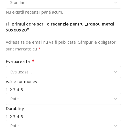
Nu există recenzii până acum.
Fii primul care scrii o recenzie pentru „Panou metal
50x60x20”
Adresa ta de email nu va fi publicată.
Câmpurile obligatorii
*
sunt marcate cu
*
Evaluarea ta
Value for money
1
2
3
4
5
Durability
1
2
3
4
5