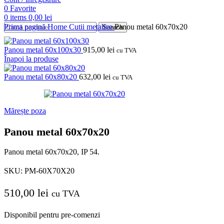
0
Favorite
0
items
0,00
lei
Prima pagină
Home
Cutii metalice
Panou metal 60x70x20
Search
Panou metal 60x100x30
915,00
lei
cu TVA
Înapoi la produse
Panou metal 60x80x20
632,00
lei
cu TVA
Mărește poza
Panou metal 60x70x20
Panou metal 60x70x20, IP 54.
SKU:
PM-60X70X20
510,00
lei
cu TVA
Disponibil pentru pre-comenzi