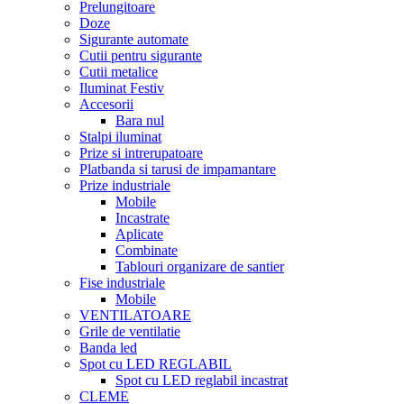
Prelungitoare
Doze
Sigurante automate
Cutii pentru sigurante
Cutii metalice
Iluminat Festiv
Accesorii
Bara nul
Stalpi iluminat
Prize si intrerupatoare
Platbanda si tarusi de impamantare
Prize industriale
Mobile
Incastrate
Aplicate
Combinate
Tablouri organizare de santier
Fise industriale
Mobile
VENTILATOARE
Grile de ventilatie
Banda led
Spot cu LED REGLABIL
Spot cu LED reglabil incastrat
CLEME