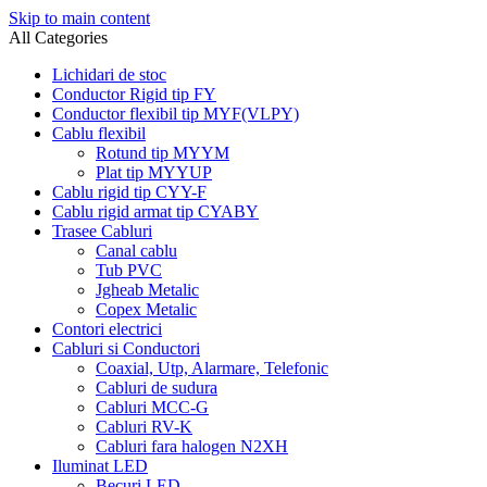
Skip to main content
All Categories
Lichidari de stoc
Conductor Rigid tip FY
Conductor flexibil tip MYF(VLPY)
Cablu flexibil
Rotund tip MYYM
Plat tip MYYUP
Cablu rigid tip CYY-F
Cablu rigid armat tip CYABY
Trasee Cabluri
Canal cablu
Tub PVC
Jgheab Metalic
Copex Metalic
Contori electrici
Cabluri si Conductori
Coaxial, Utp, Alarmare, Telefonic
Cabluri de sudura
Cabluri MCC-G
Cabluri RV-K
Cabluri fara halogen N2XH
Iluminat LED
Becuri LED