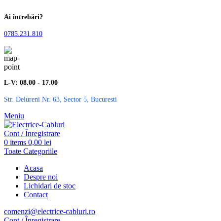
Ai întrebări?
0785.231.810
L-V: 08.00 - 17.00
Str. Delureni Nr. 63, Sector 5, Bucuresti
Meniu
Cont / Înregistrare
0
items
0,00
lei
Toate Categoriile
Acasa
Despre noi
Lichidari de stoc
Contact
comenzi@electrice-cabluri.ro
Cont / Înregistrare