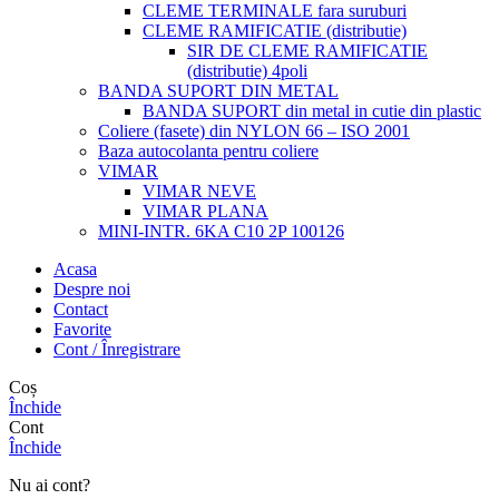
CLEME TERMINALE fara suruburi
CLEME RAMIFICATIE (distributie)
SIR DE CLEME RAMIFICATIE
(distributie) 4poli
BANDA SUPORT DIN METAL
BANDA SUPORT din metal in cutie din plastic
Coliere (fasete) din NYLON 66 – ISO 2001
Baza autocolanta pentru coliere
VIMAR
VIMAR NEVE
VIMAR PLANA
MINI-INTR. 6KA C10 2P 100126
Acasa
Despre noi
Contact
Favorite
Cont / Înregistrare
Coș
Închide
Cont
Închide
Nu ai cont?