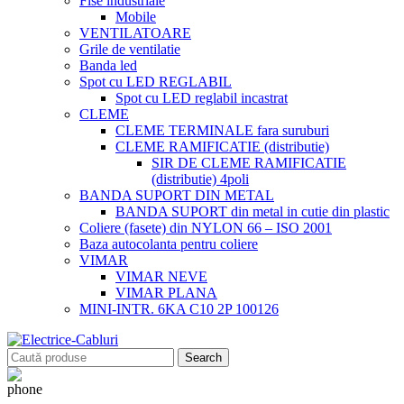
Fise industriale
Mobile
VENTILATOARE
Grile de ventilatie
Banda led
Spot cu LED REGLABIL
Spot cu LED reglabil incastrat
CLEME
CLEME TERMINALE fara suruburi
CLEME RAMIFICATIE (distributie)
SIR DE CLEME RAMIFICATIE
(distributie) 4poli
BANDA SUPORT DIN METAL
BANDA SUPORT din metal in cutie din plastic
Coliere (fasete) din NYLON 66 – ISO 2001
Baza autocolanta pentru coliere
VIMAR
VIMAR NEVE
VIMAR PLANA
MINI-INTR. 6KA C10 2P 100126
Search