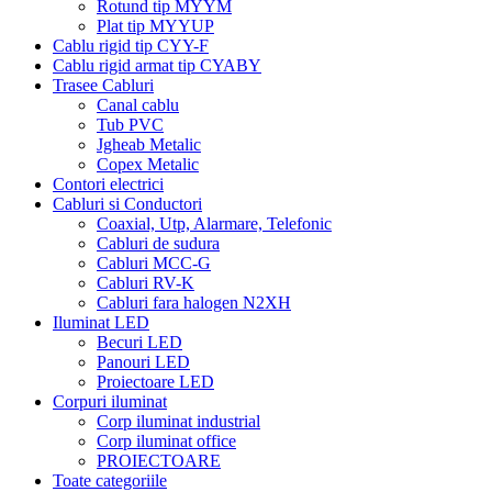
Rotund tip MYYM
Plat tip MYYUP
Cablu rigid tip CYY-F
Cablu rigid armat tip CYABY
Trasee Cabluri
Canal cablu
Tub PVC
Jgheab Metalic
Copex Metalic
Contori electrici
Cabluri si Conductori
Coaxial, Utp, Alarmare, Telefonic
Cabluri de sudura
Cabluri MCC-G
Cabluri RV-K
Cabluri fara halogen N2XH
Iluminat LED
Becuri LED
Panouri LED
Proiectoare LED
Corpuri iluminat
Corp iluminat industrial
Corp iluminat office
PROIECTOARE
Toate categoriile