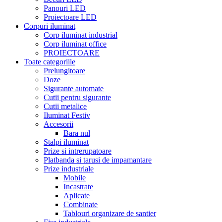
Panouri LED
Proiectoare LED
Corpuri iluminat
Corp iluminat industrial
Corp iluminat office
PROIECTOARE
Toate categoriile
Prelungitoare
Doze
Sigurante automate
Cutii pentru sigurante
Cutii metalice
Iluminat Festiv
Accesorii
Bara nul
Stalpi iluminat
Prize si intrerupatoare
Platbanda si tarusi de impamantare
Prize industriale
Mobile
Incastrate
Aplicate
Combinate
Tablouri organizare de santier