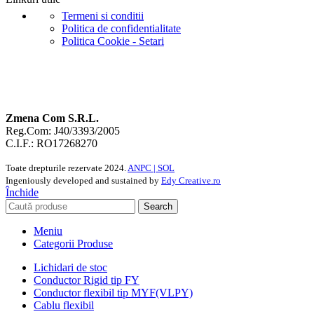
Termeni si conditii
Politica de confidentialitate
Politica Cookie - Setari
Zmena Com S.R.L.
Reg.Com: J40/3393/2005
C.I.F.: RO17268270
Toate drepturile rezervate
2024.
ANPC |
SOL
Ingeniously developed and sustained by
Edy Creative.ro
Închide
Search
Meniu
Categorii Produse
Lichidari de stoc
Conductor Rigid tip FY
Conductor flexibil tip MYF(VLPY)
Cablu flexibil