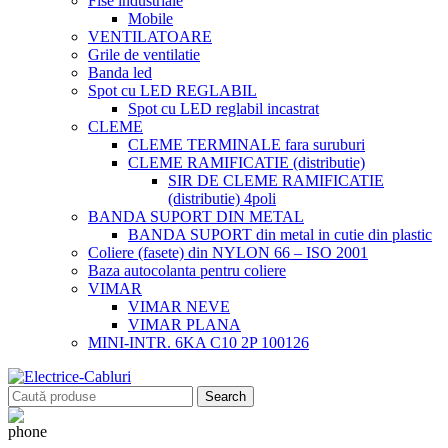
Fise industriale
Mobile
VENTILATOARE
Grile de ventilatie
Banda led
Spot cu LED REGLABIL
Spot cu LED reglabil incastrat
CLEME
CLEME TERMINALE fara suruburi
CLEME RAMIFICATIE (distributie)
SIR DE CLEME RAMIFICATIE
(distributie) 4poli
BANDA SUPORT DIN METAL
BANDA SUPORT din metal in cutie din plastic
Coliere (fasete) din NYLON 66 – ISO 2001
Baza autocolanta pentru coliere
VIMAR
VIMAR NEVE
VIMAR PLANA
MINI-INTR. 6KA C10 2P 100126
Search