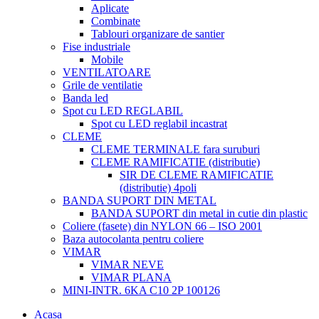
Aplicate
Combinate
Tablouri organizare de santier
Fise industriale
Mobile
VENTILATOARE
Grile de ventilatie
Banda led
Spot cu LED REGLABIL
Spot cu LED reglabil incastrat
CLEME
CLEME TERMINALE fara suruburi
CLEME RAMIFICATIE (distributie)
SIR DE CLEME RAMIFICATIE
(distributie) 4poli
BANDA SUPORT DIN METAL
BANDA SUPORT din metal in cutie din plastic
Coliere (fasete) din NYLON 66 – ISO 2001
Baza autocolanta pentru coliere
VIMAR
VIMAR NEVE
VIMAR PLANA
MINI-INTR. 6KA C10 2P 100126
Acasa