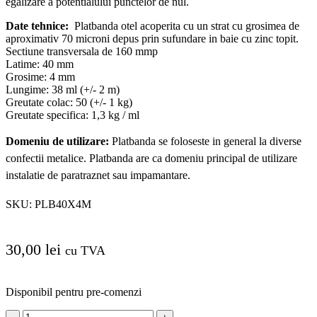
egalizare a potentialului punctelor de nul.
Date tehnice:
Platbanda otel acoperita cu un strat cu grosimea de
aproximativ 70 microni depus prin sufundare in baie cu zinc topit.
Sectiune transversala de 160 mmp
Latime: 40 mm
Grosime: 4 mm
Lungime: 38 ml (+/- 2 m)
Greutate colac: 50 (+/- 1 kg)
Greutate specifica: 1,3 kg / ml
Domeniu de utilizare:
Platbanda se foloseste in general la diverse
confectii metalice.
Platbanda are ca domeniu principal de utilizare
instalatie de paratraznet sau impamantare.
SKU:
PLB40X4M
30,00
lei
cu TVA
Disponibil pentru pre-comenzi
Cantitate