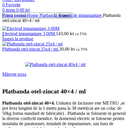
0
Favorite
0
items
0,00
lei
Prima pagină
Home
Platbanda si tarusi de impamantare
Platbanda
Search
otel-zincat 40×4 / ml
Electrod impamantare 3,00M
143,00
lei
cu TVA
Înapoi la produse
Platbanda otel-zincat 25x4 / ml
20,00
lei
cu TVA
Mărește poza
Platbanda otel-zincat 40×4 / ml
Platbanda otel-zincat 40×4.
Unitatea de facturare este METRU ,se
pot livra lungimi de la 1 metru pana la 38 metri(cat are un colac de
50kg forma standard de fabricatie) .
Platbanda se foloseste in general
la diverse confectii metalice.
In domeniul electric se foloseste pentru
instalatia de paratrasnet, instalatii de impamantare, sau bara de