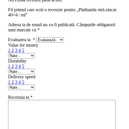
Fii primul care scrii o recenzie pentru „Platbanda otel-zincat
40×4 / ml”
Adresa ta de email nu va fi publicată.
Câmpurile obligatorii
sunt marcate cu
*
Evaluarea ta
*
Value for money
1
2
3
4
5
Durability
1
2
3
4
5
Delivery speed
1
2
3
4
5
Recenzia ta
*