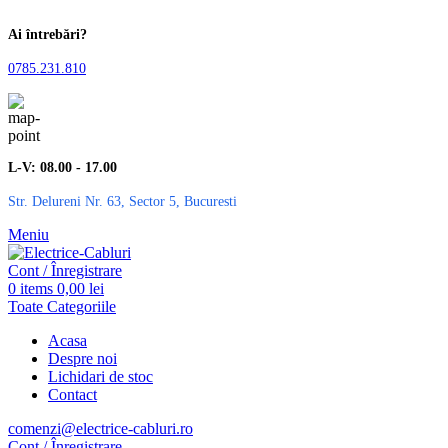
Ai întrebări?
0785.231.810
L-V: 08.00 - 17.00
Str. Delureni Nr. 63, Sector 5, Bucuresti
Meniu
Cont / Înregistrare
0
items
0,00
lei
Toate Categoriile
Acasa
Despre noi
Lichidari de stoc
Contact
comenzi@electrice-cabluri.ro
Cont / Înregistrare