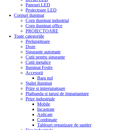
Panouri LED
Proiectoare LED
Corpuri iluminat
Corp iluminat industrial
Corp iluminat office
PROIECTOARE
Toate categoriile
Prelungitoare
Doze
Sigurante automate
Cutii pentru sigurante
Cutii metalice
Iluminat Festiv
Accesorii
Bara nul
Stalpi iluminat
Prize si intrerupatoare
Platbanda si tarusi de impamantare
Prize industriale
Mobile
Incastrate
Aplicate
Combinate
Tablouri organizare de santier