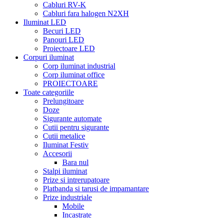
Cabluri RV-K
Cabluri fara halogen N2XH
Iluminat LED
Becuri LED
Panouri LED
Proiectoare LED
Corpuri iluminat
Corp iluminat industrial
Corp iluminat office
PROIECTOARE
Toate categoriile
Prelungitoare
Doze
Sigurante automate
Cutii pentru sigurante
Cutii metalice
Iluminat Festiv
Accesorii
Bara nul
Stalpi iluminat
Prize si intrerupatoare
Platbanda si tarusi de impamantare
Prize industriale
Mobile
Incastrate