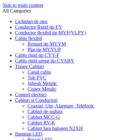
Skip to main content
All Categories
Lichidari de stoc
Conductor Rigid tip FY
Conductor flexibil tip MYF(VLPY)
Cablu flexibil
Rotund tip MYYM
Plat tip MYYUP
Cablu rigid tip CYY-F
Cablu rigid armat tip CYABY
Trasee Cabluri
Canal cablu
Tub PVC
Jgheab Metalic
Copex Metalic
Contori electrici
Cabluri si Conductori
Coaxial, Utp, Alarmare, Telefonic
Cabluri de sudura
Cabluri MCC-G
Cabluri RV-K
Cabluri fara halogen N2XH
Iluminat LED
Becuri LED