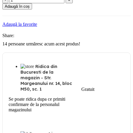
Platbanda
Adaugă în coș
otel-
zincat
40x4
Adaugă la favorite
/
ml
Share:
14
persoane urmăresc acum acest produs!
Ridica din
Bucuresti de la
magazin - Str.
Margeanului nr. 14, bloc
M50, sc. 1
Gratuit
Se poate ridica dupa ce primiti
confirmare de la personalul
magazinului