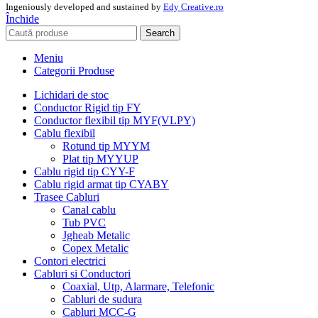
Ingeniously developed and sustained by
Edy Creative.ro
Închide
Search
Meniu
Categorii Produse
Lichidari de stoc
Conductor Rigid tip FY
Conductor flexibil tip MYF(VLPY)
Cablu flexibil
Rotund tip MYYM
Plat tip MYYUP
Cablu rigid tip CYY-F
Cablu rigid armat tip CYABY
Trasee Cabluri
Canal cablu
Tub PVC
Jgheab Metalic
Copex Metalic
Contori electrici
Cabluri si Conductori
Coaxial, Utp, Alarmare, Telefonic
Cabluri de sudura
Cabluri MCC-G